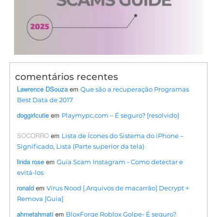
comentários recentes
Lawrence DSouza
em
Que são a recuperação Programas
Best Data de 2017
doggirlcutie
em
Playmypc.com – É seguro? [resolvido]
SOCORRO
em
Lista de Ícones do Sistema do iPhone –
Significado, Lista (Parte superior da tela)
linda rose
em
Guia Scam Instagram - Como detectar e
evitá-los
ronald
em
Vírus Nood [.Arquivos de macarrão] Decrypt +
Remova [Guia]
ahmetahmati
em
BloxForge Roblox Golpe- É seguro?