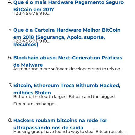
Que é o mais Hardware Pagamento Seguro
BitCoin em 2017
1 2 3 4 5 6 7 8 9 10...
Que é a Carteira Hardware Melhor BitCoin
em 2018 (Segurança, Apoio, suporte,
1 2 3 4 5 6 7 8 9 10...
Recursos)
Blockhain abuso: Next-Generation Práticas
de Malware
As more and more software developers start to rely on..
.
Bitcoin, Ethereum Troca Bithumb Hacked,
milhões Stolen
Bithumb,
the fourth largest Bitcoin and the biggest
Ethereum exchange..
.
Hackers roubam bitcoins na rede Tor
ultrapassando nós de saída
Hacking group have found a way to steal Bitcoin assets..
.