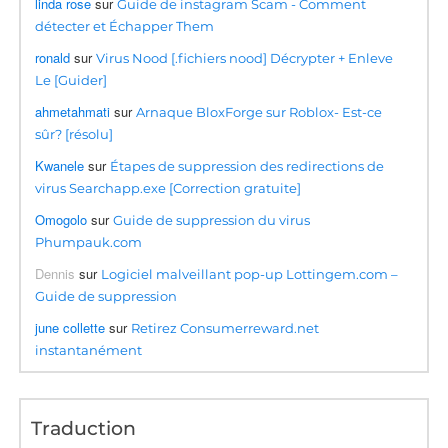
linda rose
sur
Guide de instagram Scam - Comment
détecter et Échapper Them
ronald
sur
Virus Nood [.fichiers nood] Décrypter + Enleve
Le [Guider]
ahmetahmati
sur
Arnaque BloxForge sur Roblox- Est-ce
sûr? [résolu]
Kwanele
sur
Étapes de suppression des redirections de
virus Searchapp.exe [Correction gratuite]
Omogolo
sur
Guide de suppression du virus
Phumpauk.com
Dennis
sur
Logiciel malveillant pop-up Lottingem.com –
Guide de suppression
june collette
sur
Retirez Consumerreward.net
instantanément
Traduction