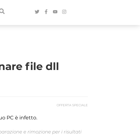
re file dll
OFFERTA SPECIALE
uo PC è infetto.
arazione e rimozione per i risultati