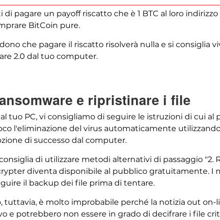
 di pagare un payoff riscatto che è 1 BTC al loro indirizz
mprare BitCoin pure.
dono che pagare il riscatto risolverà nulla e si consiglia 
are 2.0 dal tuo computer.
nsomware e ripristinare i file
uo PC, vi consigliamo di seguire le istruzioni di cui al p
uoco l'eliminazione del virus automaticamente utilizza
mozione di successo dal computer.
si consiglia di utilizzare metodi alternativi di passaggio "2. R
rypter diventa disponibile al pubblico gratuitamente. 
eguire il backup dei file prima di tentare.
Scarica
Strumento di rimozione
to, tuttavia, è molto improbabile perché la notizia out on
malware
 e potrebbero non essere in grado di decifrare i file critt