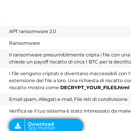
a
APT ransomware 2.0
Ransomware
Il ransomware presumibilmente cripta i file con una
chiede un payoff riscatto di circa 1 BTC per la decritt
I file vengono criptati e diventano inaccessibili con 
estensione del file a loro. Una richiesta di riscatto co
riscatto mostra come
DECRYPT_YOUR_FILES.html
Download
Spy Hunter
Email spam, Allegati e-mail, File reti di condivisione.
Verifica se il tuo sistema è stato interessato da mal