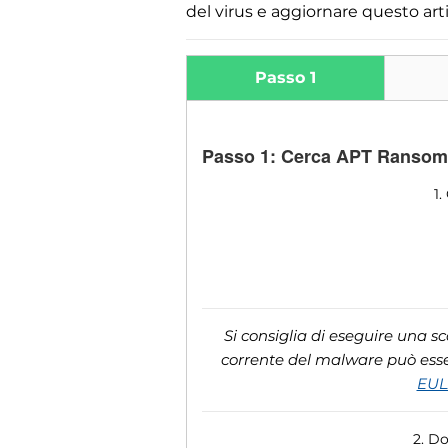
del virus e aggiornare questo art
Passo 1
Passo 1: Cerca APT Ransomw
1.
Si consiglia di eseguire una s
corrente del malware può esser
EU
2. D