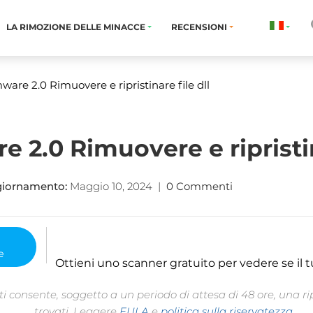
LA RIMOZIONE DELLE MINACCE
RECENSIONI
re 2.0 Rimuovere e ripristinare file dll
2.0 Rimuovere e ripristina
giornamento:
Maggio 10, 2024
|
0 Commenti
Ottieni uno scanner gratuito per vedere se il t
 consente, soggetto a un periodo di attesa di 48 ore, una rip
trovati. Leggere
EULA
e
politica sulla riservatezza