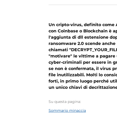
Un cripto-virus, definito come
con Coinbase o Blockchain è appa
l'aggiunta di dll estensione do
ransomware 2.0 scende anche un
chiamati "DECRYPT_YOUR_FILES"
"motivare" le vittime a pagare u
cyber-criminali per essere in gr
se non è confermata, il virus 
file inutilizzabili. Molti lo con
forti, in primo luogo perché utili
un unico chiavi di decrittazione
Su questa pagina:
Sommario minaccia