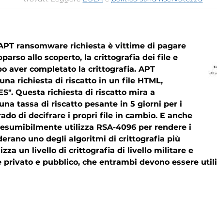
 APT ransomware richiesta è vittime di pagare
rso allo scoperto, la crittografia dei file e
po aver completato la crittografia. APT
a richiesta di riscatto in un file HTML,
. Questa richiesta di riscatto mira a
na tassa di riscatto pesante in 5 giorni per i
ado di decifrare i propri file in cambio. E anche
presumibilmente utilizza RSA-4096 per rendere i
siderano uno degli algoritmi di crittografia più
zza un livello di crittografia di livello militare e
 privato e pubblico, che entrambi devono essere utiliz