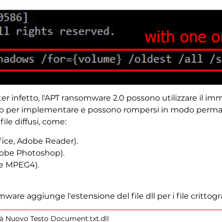
uter infetto, l'APT ransomware 2.0 possono utilizzare il 
o per implementare e possono rompersi in modo permane
file diffusi, come:
fice, Adobe Reader).
Adobe Photoshop).
ile MPEG4).
mware aggiunge l'estensione del file dll per i file crittogr
à Nuovo Testo Document.txt.dll