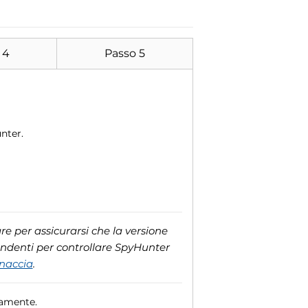
 4
Passo 5
nter.
e per assicurarsi che la versione
ondenti per controllare SpyHunter
inaccia
.
camente.