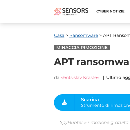
CYBER ​​NOTIZIE
Casa
>
Ransomware
> APT Ransomwa
MINACCIA RIMOZIONE
APT ransomware 
da
Ventsislav Krastev
| Ultimo ag
Scarica
Strumento di rimozione
malware
SpyHunter 5 rimozione gratuita ti