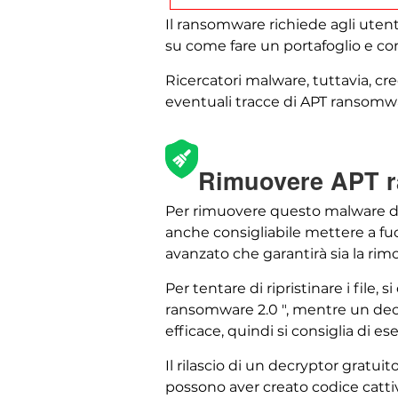
Il ransomware richiede agli utenti
su come fare un portafoglio e co
Ricercatori malware, tuttavia, cre
eventuali tracce di APT ransomw
Rimuovere APT ra
Per rimuovere questo malware dal t
anche consigliabile mettere a f
avanzato che garantirà sia la ri
Per tentare di ripristinare i file, 
ransomware 2.0 ", mentre un dec
efficace, quindi si consiglia di es
Il rilascio di un decryptor gratui
possono aver creato codice cattivo