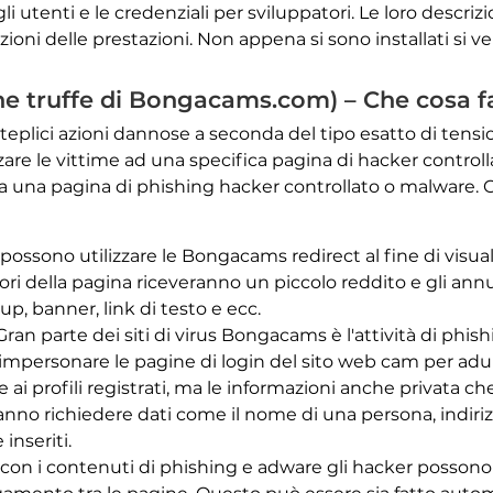
li utenti e le credenziali per sviluppatori. Le loro descr
ioni delle prestazioni. Non appena si sono installati si ver
e truffe di Bongacams.com) – Che cosa f
teplici azioni dannose a seconda del tipo esatto di tens
are le vittime ad una specifica pagina di hacker contro
va una pagina di phishing hacker controllato o malware. Ci
 possono utilizzare le Bongacams redirect al fine di visua
tori della pagina riceveranno un piccolo reddito e gli a
p, banner, link di testo e ecc.
Gran parte dei siti di virus Bongacams è l'attività di phish
impersonare le pagine di login del sito web cam per adult
e ai profili registrati, ma le informazioni anche privata ch
ranno richiedere dati come il nome di una persona, indiriz
nseriti.
con i contenuti di phishing e adware gli hacker possono inse