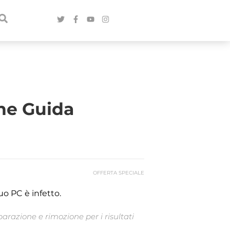
ne Guida
OFFERTA SPECIALE
uo PC è infetto.
arazione e rimozione per i risultati