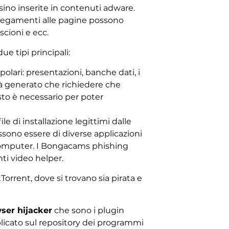
ino inserite in contenuti adware.
ollegamenti alle pagine possono
scioni e ecc.
ue tipi principali:
lari: presentazioni, banche dati, i
rà generato che richiedere che
esto è necessario per poter
e di installazione legittimi dalle
possono essere di diverse applicazioni
er computer. I Bongacams phishing
ti video helper.
rrent, dove si trovano sia pirata e
ser hijacker
che sono i plugin
licato sul repository dei programmi