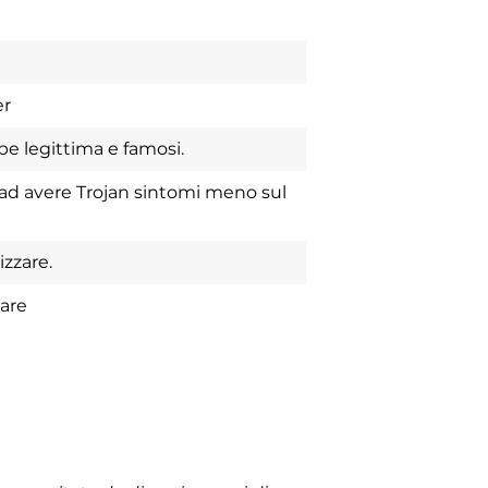
er
be legittima e famosi.
 ad avere Trojan sintomi meno sul
zzare.
ware