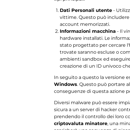
Dati Personali utente
- Utili
vittime. Questo può includere 
account memorizzati.
Informazioni macchina
- Il 
hardware installati. Le inform
stato progettato per cercare l'h
trovate saranno escluse o comp
ambienti sandbox ed eseguire il
creazione di un ID univoco che
In seguito a questo la version
Windows
. Questo può portare all
conseguenze di questa azione porte
Diversi malware può essere impia
sicura a un server di hacker contr
prendendo il controllo dei loro 
criptovaluta minatore
, una mina