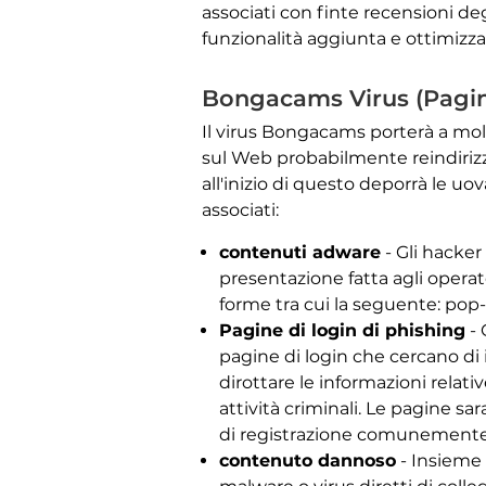
associati con finte recensioni deg
funzionalità aggiunta e ottimizzaz
Bongacams Virus (Pagin
Il virus Bongacams porterà a mol
sul Web probabilmente reindirizz
all'inizio di questo deporrà le uo
associati:
contenuti adware
- Gli hacker
presentazione fatta agli opera
forme tra cui la seguente: pop-u
Pagine di login di phishing
- 
pagine di login che cercano di 
dirottare le informazioni relativ
attività criminali. Le pagine sa
di registrazione comunemente i
contenuto dannoso
- Insieme 