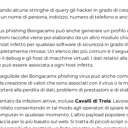
zzando alcune stringhe di query gli hacker in grado di cre
un nome di persona, indirizzo, numero di telefono e anch
virus phishing Bongacams può anche generare un profil
azioni raccolte viene poi elaborato da un altro modulo c
ost infetto per qualsiasi software di sicurezza in grado di 
letamente rimossi. Un elenco dei più comuni è il seguen
 debug e gli host di macchine virtuali. I dati relativi al
 può essere associata a ogni host infetto.
e eseguibile dei Bongacams phishing virus può anche c
a creazione di valori che sono associati con il virus o la m
rà alla perdita di dati, problemi di prestazioni e di stabil
ntato da infezioni attive, incluse
Cavalli di Troia
. Lavor
ollato consentendo in tal modo agli operatori di spiare le v
computer in qualsiasi momento. L'altro payload popolare 
ccia per lo più basato sul web. Si tratta di piccoli script