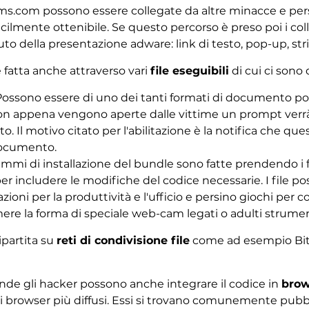
ms.com possono essere collegate da altre minacce e pers
acilmente ottenibile. Se questo percorso è preso poi i c
to della presentazione adware: link di testo, pop-up, stri
 fatta anche attraverso vari
file eseguibili
di cui ci sono d
Possono essere di uno dei tanti formati di documento popo
lo. Non appena vengono aperte dalle vittime un prompt ver
. Il motivo citato per l'abilitazione è la notifica che qu
documento.
ammi di installazione del bundle sono fatte prendendo i fil
ca per includere le modifiche del codice necessarie. I file 
cazioni per la produttività e l'ufficio e persino giochi p
ere la forma di speciale web-cam legati o adulti strumen
ipartita su
reti di condivisione file
come ad esempio BitTo
rande gli hacker possono anche integrare il codice in
brow
 i browser più diffusi. Essi si trovano comunemente pubb