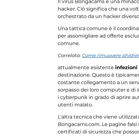
Il virus Bongacams è una minacc
hacker. Ciò significa che una vol
orchestrato da un hacker diverso
Una tattica comune è il coordin
per assomigliare ad offerte escl
comune.
Correlata:
Come rimuovere phishin
attualmente esistente
infezion
destinazione. Questo è tipicamen
costante collegamento a un server 
sorpasso dei loro computer e di 
i cyberpunk in grado di aprire a
utenti malato.
L'altra tecnica che viene utilizza
Bongacams.com. Le pagine falsi 
certificati di sicurezza che poss