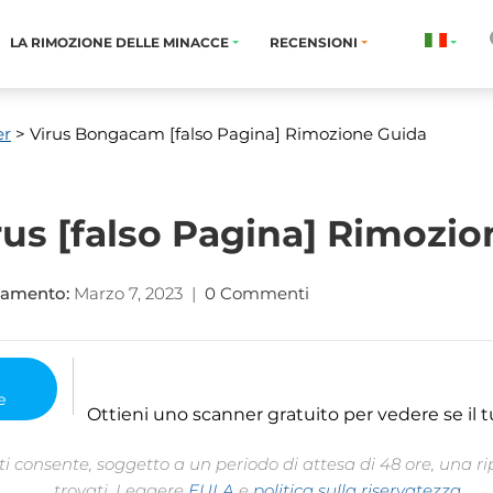
LA RIMOZIONE DELLE MINACCE
RECENSIONI
er
> Virus Bongacam [falso Pagina] Rimozione Guida
s [falso Pagina] Rimozio
namento:
Marzo 7, 2023
|
0 Commenti
Ottieni uno scanner gratuito per vedere se il t
 consente, soggetto a un periodo di attesa di 48 ore, una rip
trovati. Leggere
EULA
e
politica sulla riservatezza