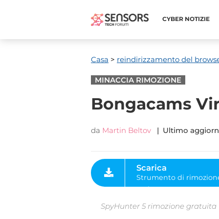
CYBER ​​NOTIZIE
Casa
>
reindirizzamento del brows
MINACCIA RIMOZIONE
Bongacams Viru
da
Martin Beltov
| Ultimo aggior
Scarica
Strumento di rimozione
malware
SpyHunter 5 rimozione gratuita ti