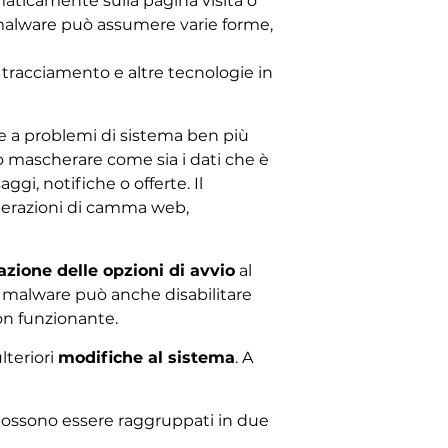
maticamente sulla pagina visita o
 malware può assumere varie forme,
tracciamento e altre tecnologie in
re a problemi di sistema ben più
o mascherare come sia i dati che è
i, notifiche o offerte. Il
perazioni di camma web,
azione delle opzioni di avvio
al
l malware può anche disabilitare
on funzionante.
lteriori
modifiche al sistema
. A
possono essere raggruppati in due