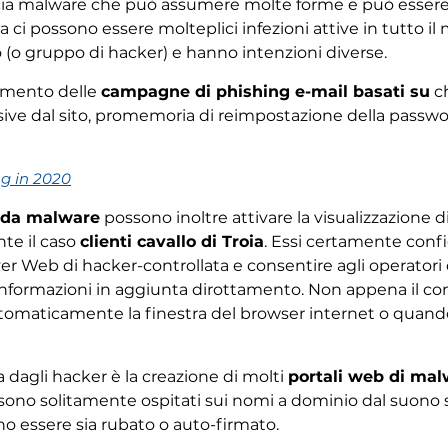
ia malware che può assumere molte forme e può essere e
ta ci possono essere molteplici infezioni attive in tutto 
 (o gruppo di hacker) e hanno intenzioni diverse.
amento delle
campagne di phishing e-mail basati su
ch
usive dal sito, promemoria di reimpostazione della passw
g in 2020
i da malware
possono inoltre attivare la visualizzazione 
te il caso
clienti cavallo di Troia
. Essi certamente conf
Web di hacker-controllata e consentire agli operatori di s
informazioni in aggiunta dirottamento. Non appena il cont
utomaticamente la finestra del browser internet o quando
ta dagli hacker è la creazione di molti
portali web di ma
sono solitamente ospitati sui nomi a dominio dal suono 
ono essere sia rubato o auto-firmato.