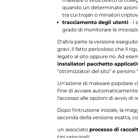
malware o virus diretti di coll
quando un determinate azioni è
tra cui trojan o minatori criptov
tracciamento degli utenti
- I
grado di monitorare le interazio
D'altra parte la versione eseguib
gravi. Il fatto pericoloso che l
legato al sito oppure no. Ad ese
installatori pacchetto applicati
“ottimizzatori del sito” e persino
Un'azione di malware popolare ch
fine di avviare automaticamente i
l'accesso alle opzioni di avvio 
Dopo l'intrusione iniziale, la ma
seconda della versione esatta, con
un associato
processo di raccolt
tipi principali: