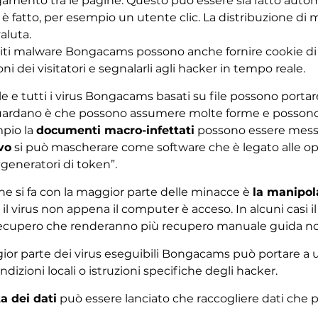
egamento tra le pagine. Questo può essere sia fatto auto
 fatto, per esempio un utente clic. La distribuzione di
aluta.
 siti malware Bongacams possono anche fornire cookie di 
ni dei visitatori e segnalarli agli hacker in tempo reale.
ile e tutti i virus Bongacams basati su file possono porta
i riguardano è che possono assumere molte forme e posson
mpio la
documenti macro-infettati
possono essere messagg
vo
si può mascherare come software che è legato alle o
 “generatori di token”.
e si fa con la maggior parte delle minacce è
la manipol
l virus non appena il computer è acceso. In alcuni casi i
di recupero che renderanno più recupero manuale guida n
ggior parte dei virus eseguibili Bongacams può portare a u
dizioni locali o istruzioni specifiche degli hacker.
a dei dati
può essere lanciato che raccogliere dati che 