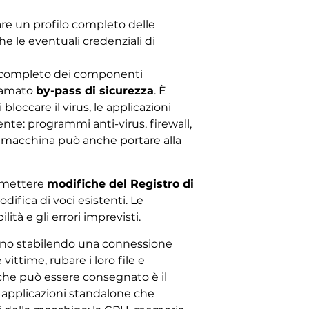
are un profilo completo delle
e le eventuali credenziali di
o completo dei componenti
hiamato
by-pass di sicurezza
. È
bloccare il virus, le applicazioni
te: programmi anti-virus, firewall,
la macchina può anche portare alla
ommettere
modifiche del Registro di
odifica di voci esistenti. Le
ità e gli errori imprevisti.
ano stabilendo una connessione
ittime, rubare i loro file e
che può essere consegnato è il
 o applicazioni standalone che