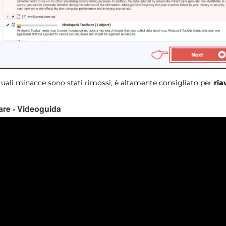
uali minacce sono stati rimossi, è altamente consigliato per
ria
re - Videoguida