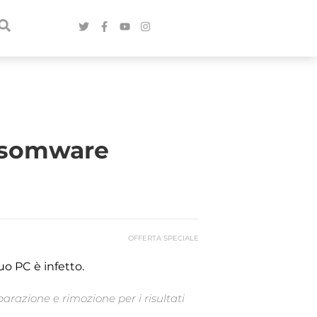
ransomware
OFFERTA SPECIALE
uo PC è infetto.
arazione e rimozione per i risultati