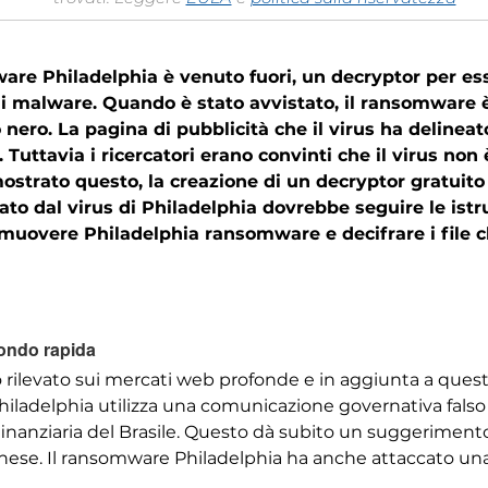
are Philadelphia è venuto fuori, un decryptor per es
i di malware. Quando è stato avvistato, il ransomware 
 nero. La pagina di pubblicità che il virus ha delinea
Tuttavia i ricercatori erano convinti che il virus non 
strato questo, la creazione di un decryptor gratuito 
tato dal virus di Philadelphia dovrebbe seguire le istr
rimuovere Philadelphia ransomware e decifrare i file 
ondo rapida
rilevato sui mercati web profonde e in aggiunta a quest
Philadelphia utilizza una comunicazione governativa fal
 finanziaria del Brasile. Questo dà subito un suggerimen
ghese. Il ransomware Philadelphia ha anche attaccato una