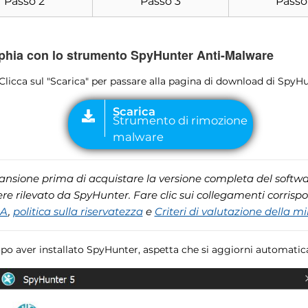
Passo 2
Passo 3
Passo
Scarica
Strumento di rimozione
malware
phia con lo strumento SpyHunter Anti-Malware
 Clicca sul "Scarica" per passare alla pagina di download di SpyHu
cansione prima di acquistare la versione completa del softwar
e rilevato da SpyHunter. Fare clic sui collegamenti corrisp
LA
,
politica sulla riservatezza
e
Criteri di valutazione della m
opo aver installato SpyHunter, aspetta che si aggiorni automati