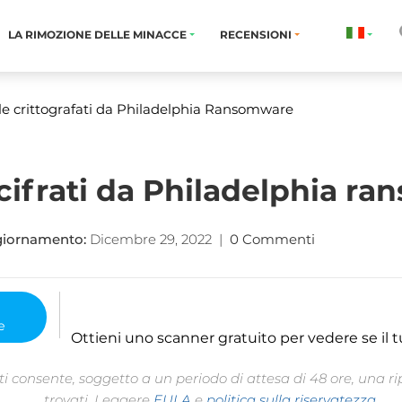
LA RIMOZIONE DELLE MINACCE
RECENSIONI
file crittografati da Philadelphia Ransomware
e cifrati da Philadelphia 
giornamento:
Dicembre 29, 2022
|
0 Commenti
Ottieni uno scanner gratuito per vedere se il t
 consente, soggetto a un periodo di attesa di 48 ore, una rip
trovati. Leggere
EULA
e
politica sulla riservatezza