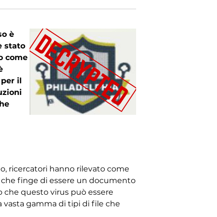
so è
è stato
to come
è
per il
uzioni
che
o, ricercatori hanno rilevato come
so che finge di essere un documento
to che questo virus può essere
 vasta gamma di tipi di file che