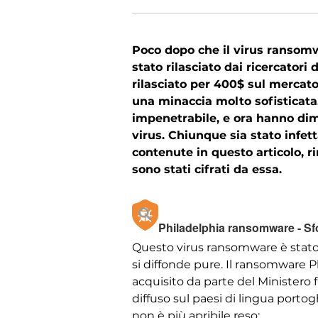
Poco dopo che il virus ransomw
stato rilasciato dai ricercator
rilasciato per 400$ sul mercato
una minaccia molto sofisticata. 
impenetrabile, e ora hanno dimo
virus. Chiunque sia stato infet
contenute in questo articolo, 
sono stati cifrati da essa.
Philadelphia ransomware - Sf
Questo virus ransomware è stato 
si diffonde pure. Il ransomware 
acquisito da parte del Ministero
diffuso sul paesi di lingua porto
non è più apribile reso: