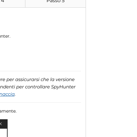
 4
Passo 5
nter.
e per assicurarsi che la versione
ondenti per controllare SpyHunter
inaccia
.
camente.