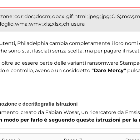
one;.cdr;.doc;.docm;.docx;.gif;.html;.jpeg;.jpg;.CIS;.mov;.mp
rtafoglio;.wma;.wmv;.xls;.xlsx;.chiusura
gli utenti, Philadelphia cambia completamente i loro nom
che sono stati lasciati senza scelta, ma per pagare il riscat
 oltre ad essere parte delle varianti ransomware Stampad
do e controllo, avendo un cosiddetto
"Dare Mercy"
pulsa
ozione e decrittografia Istruzioni
strumento, creato da Fabian Wosar, un ricercatore da Emsis
 modo per farlo è seguendo queste istruzioni per la