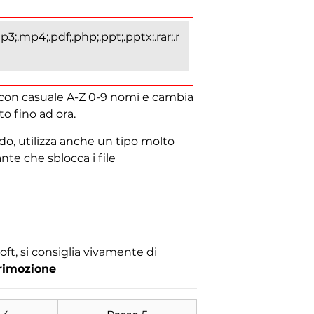
3;.mp4;.pdf;.php;.ppt;.pptx;.rar;.r
i con casuale A-Z 0-9 nomi e cambia
to fino ad ora.
o, utilizza anche un tipo molto
nte che sblocca i file
oft, si consiglia vivamente di
 rimozione