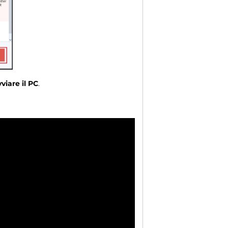
vviare il PC
.