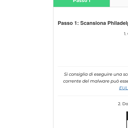
Passo 1
Passo 1: Scansiona Philadel
1.
Si consiglia di eseguire una s
corrente del malware può esser
EU
2. D