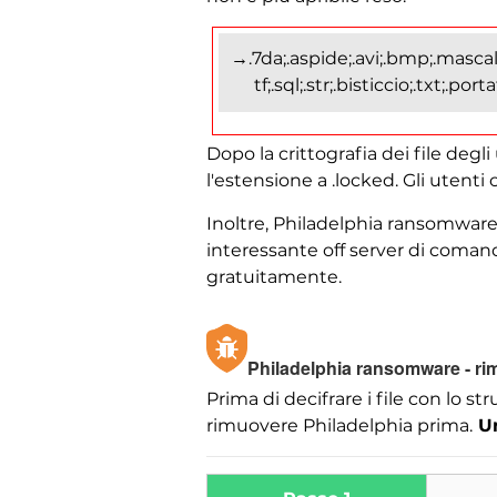
→.7da;.aspide;.avi;.bmp;.mascalz
tf;.sql;.str;.bisticcio;.txt;.po
Dopo la crittografia dei file de
l'estensione a .locked. Gli utenti 
Inoltre, Philadelphia ransomware
interessante off server di coman
gratuitamente.
Philadelphia ransomware - rim
Prima di decifrare i file con lo 
rimuovere Philadelphia prima.
Un