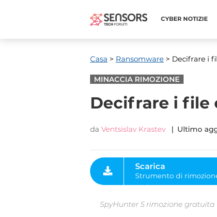
CYBER ​​NOTIZIE
Casa
>
Ransomware
> Decifrare i 
MINACCIA RIMOZIONE
Decifrare i fil
da
Ventsislav Krastev
| Ultimo ag
Scarica
Strumento di rimozione
malware
SpyHunter 5 rimozione gratuita ti