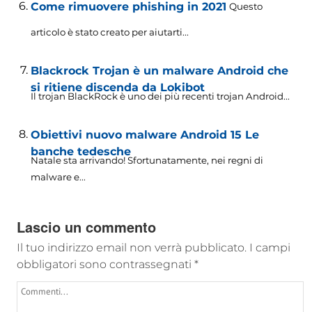
Come rimuovere phishing in 2021
Questo
articolo è stato creato per aiutarti...
Blackrock Trojan è un malware Android che
si ritiene discenda da Lokibot
Il trojan BlackRock è uno dei più recenti trojan Android...
Obiettivi nuovo malware Android 15 Le
banche tedesche
Natale sta arrivando! Sfortunatamente, nei regni di
malware e...
Lascio un commento
Il tuo indirizzo email non verrà pubblicato.
I campi
obbligatori sono contrassegnati
*