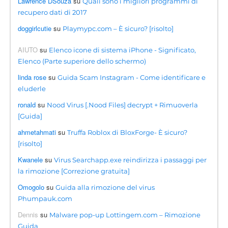
Lawrence DSouza
su
Quali sono i migliori programmi di
recupero dati di 2017
doggirlcutie
su
Playmypc.com – È sicuro? [risolto]
AIUTO
su
Elenco icone di sistema iPhone - Significato,
Elenco (Parte superiore dello schermo)
linda rose
su
Guida Scam Instagram - Come identificare e
eluderle
ronald
su
Nood Virus [.Nood Files] decrypt + Rimuoverla
[Guida]
ahmetahmati
su
Truffa Roblox di BloxForge- È sicuro?
[risolto]
Kwanele
su
Virus Searchapp.exe reindirizza i passaggi per
la rimozione [Correzione gratuita]
Omogolo
su
Guida alla rimozione del virus
Phumpauk.com
Dennis
su
Malware pop-up Lottingem.com – Rimozione
Guida