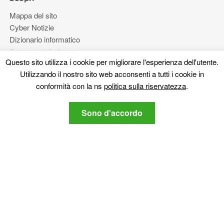
Mappa del sito
Cyber ​​Notizie
Dizionario informatico
Recensioni Software
Questo sito utilizza i cookie per migliorare l'esperienza dell'utente.
Video
Utilizzando il nostro sito web acconsenti a tutti i cookie in
Forum
conformità con la ns
politica sulla riservatezza
.
Più
Sono d'accordo
Riguardo a noi
politica sulla riservatezza
Contattaci
Rimanete sintonizzati
Iscriviti alla nostra newsletter per quanto riguarda le ultime
sicurezza informatica e notizie di tecnologia legate.