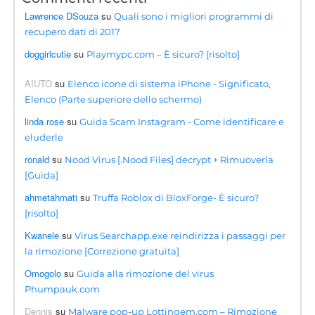
Lawrence DSouza
su
Quali sono i migliori programmi di
recupero dati di 2017
doggirlcutie
su
Playmypc.com – È sicuro? [risolto]
AIUTO
su
Elenco icone di sistema iPhone - Significato,
Elenco (Parte superiore dello schermo)
linda rose
su
Guida Scam Instagram - Come identificare e
eluderle
ronald
su
Nood Virus [.Nood Files] decrypt + Rimuoverla
[Guida]
ahmetahmati
su
Truffa Roblox di BloxForge- È sicuro?
[risolto]
Kwanele
su
Virus Searchapp.exe reindirizza i passaggi per
la rimozione [Correzione gratuita]
Omogolo
su
Guida alla rimozione del virus
Phumpauk.com
Dennis
su
Malware pop-up Lottingem.com – Rimozione