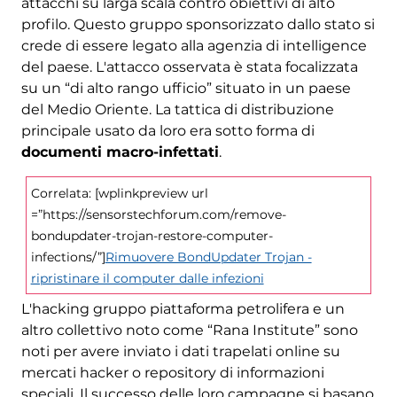
attacchi su larga scala contro obiettivi di alto
profilo. Questo gruppo sponsorizzato dallo stato si
crede di essere legato alla agenzia di intelligence
del paese. L'attacco osservata è stata focalizzata
su un “di alto rango ufficio” situato in un paese
del Medio Oriente. La tattica di distribuzione
principale usato da loro era sotto forma di
documenti macro-infettati
.
Correlata: [wplinkpreview url
=”https://sensorstechforum.com/remove-
bondupdater-trojan-restore-computer-
infections/”]
Rimuovere BondUpdater Trojan -
ripristinare il computer dalle infezioni
L'hacking gruppo piattaforma petrolifera e un
altro collettivo noto come “Rana Institute” sono
noti per avere inviato i dati trapelati online su
mercati hacker o repository di informazioni
speciali. Il successo delle loro campagne si basano