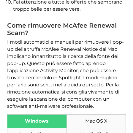
Fai attenzione a tutte le offerte che sembrano
troppo belle per essere vere.
Come rimuovere McAfee Renewal
Scam?
I modi automatici e manuali per rimuovere i pop-
up della truffa McAfee Renewal Notice dal Mac
implicano innanzitutto la ricerca della fonte dei
pop-up. Questo può essere fatto aprendo
l'applicazione Activity Monitor, che può essere
trovato cercandolo in Spotlight. I modi migliori
Scarica
per farlo sono scritti nella guida qui sotto. Per la
Strumento di rimozione
rimozione automatica, si consiglia vivamente di
malware
eseguire la scansione del computer con un
software anti-malware professionale.
Windows
Mac OS X