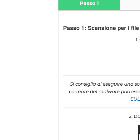
Passo 1
Passo 1: Scansione per i fi
1.
Si consiglia di eseguire una s
corrente del malware può esser
EU
2. D