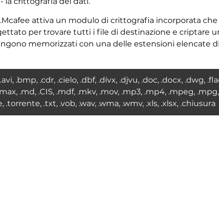
 la crittografia dei dati.
.Mcafee attiva un modulo di crittografia incorporata che 
ato per trovare tutti i file di destinazione e criptare un
 vengono memorizzati con una delle estensioni elencate di
i, .bmp, .cdr, .cielo, .dbf, .divx, .djvu, .doc, .docx, .dwg, .flac, 
, .max, .md, .CIS, .mdf, .mkv, .mov, .mp3, .mp4, .mpeg, .mpg, .o
 .torrente, .txt, .vob, .wav, .wma, .wmv, .xls, .xlsx, .chiusura