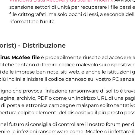
scansione settori di unità per recuperare i file pers
file crittografati, ma solo pochi di essi, a seconda de
riformattato l'unità.
orist) - Distribuzione
Virus McAfee file
è probabilmente riuscito ad accedere a
 che tentano di fornire codice malevolo sui dispositivi 
delle imprese ben note, siti web, e anche le istituzioni 
 più inclini a iniziare il codice dannoso sul vostro PC senz
igno che provoca l'infezione ransomware di solito è traves
ne, archivio, PDF o come un indirizzo URL di una pagin
 di posta elettronica campagne malspam solito tentativ
ertura colpito elementi del dispositivo il più presto possi
nel futuro si consiglia di controllare il nostro forum per d
ire le infezioni ransomware come .Mcafee di infettare il 