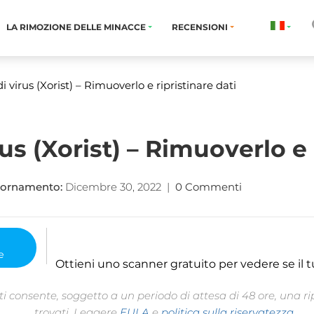
LA RIMOZIONE DELLE MINACCE
RECENSIONI
di virus (Xorist) – Rimuoverlo e ripristinare dati
us (Xorist) – Rimuoverlo e 
iornamento:
Dicembre 30, 2022
|
0 Commenti
Ottieni uno scanner gratuito per vedere se il t
 consente, soggetto a un periodo di attesa di 48 ore, una rip
trovati. Leggere
EULA
e
politica sulla riservatezza