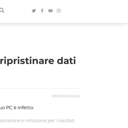
ripristinare dati
OFFERTA SPECIALE
uo PC è infetto.
arazione e rimozione per i risultati