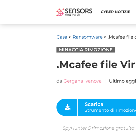
CYBER ​​NOTIZIE
Casa
>
Ransomware
> .Mcafee file 
MINACCIA RIMOZIONE
.Mcafee file Vir
da
Gergana Ivanova
| Ultimo agg
Scarica
Strumento di rimozione
malware
SpyHunter 5 rimozione gratuita ti