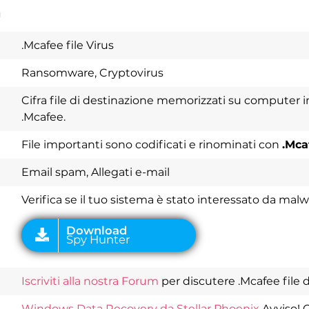
a
.Mcafee file Virus
Ransomware, Cryptovirus
Cifra file di destinazione memorizzati su computer in
.Mcafee.
File importanti sono codificati e rinominati con
.Mca
Download
Spy Hunter
Email spam, Allegati e-mail
Verifica se il tuo sistema è stato interessato da mal
Iscriviti alla nostra Forum
per discutere .Mcafee file di
Windows Data Recovery da Stellar Phoenix
Avviso! 