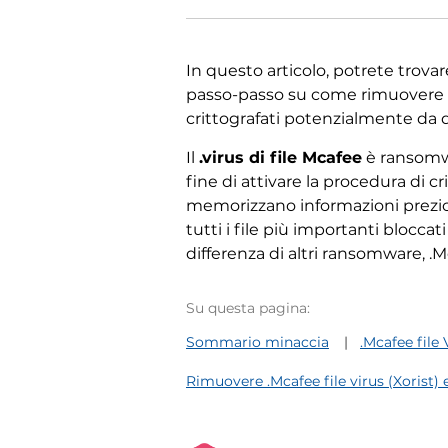
In questo articolo, potrete trova
passo-passo su come rimuovere i 
crittografati potenzialmente da
Il
.virus di file Mcafee
è ransomwa
fine di attivare la procedura di cri
memorizzano informazioni prezios
tutti i file più importanti blocc
differenza di altri ransomware, .M
Su questa pagina:
Sommario minaccia
.Mcafee file 
Rimuovere .Mcafee file virus (Xorist) e