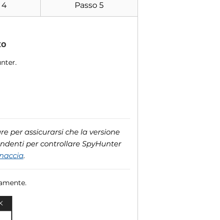
 4
Passo 5
to
nter.
e per assicurarsi che la versione
ondenti per controllare SpyHunter
inaccia
.
camente.