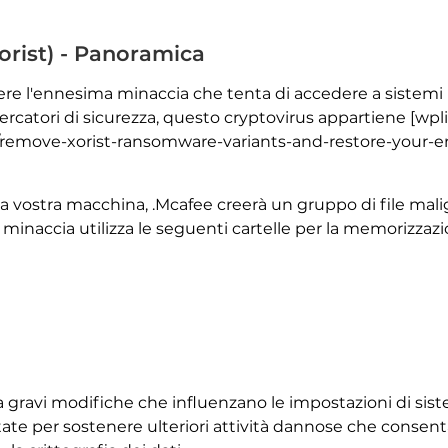
Xorist) - Panoramica
e l'ennesima minaccia che tenta di accedere a sistemi info
cercatori di sicurezza, questo cryptovirus appartiene [wp
remove-xorist-ransomware-variants-and-restore-your-en
la vostra macchina, .Mcafee creerà un gruppo di file malign
minaccia utilizza le seguenti cartelle per la memorizzazio
 a gravi modifiche che influenzano le impostazioni di sis
te per sostenere ulteriori attività dannose che consen