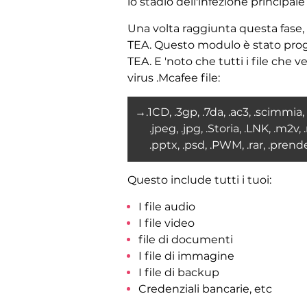
lo stadio dell'infezione principale -
Una volta raggiunta questa fase, 
TEA. Questo modulo è stato progett
TEA. E 'noto che tutti i file che
virus .Mcafee file:
→.1CD, .3gp, .7da, .ac3, .scimmia, .av
.jpeg, .jpg, .Storia, .LNK, .m2v
.pptx, .psd, .PWM, .rar, .prende,
Questo include tutti i tuoi:
I file audio
I file video
file di documenti
I file di immagine
I file di backup
Credenziali bancarie, etc