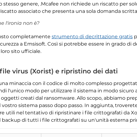
lo stesso genere, .Mcafee non richiede un riscatto per so
riscatto associato che presenta una sola domanda scritta
e l'ironia non è?
posto completamente
strumento di decrittazione gratis
p
 sicurezza a Emsisoft. Così si potrebbe essere in grado di de
ro sito ufficiale.
e virus (Xorist) e ripristino dei dati
una minaccia con il codice di molto complesso progettat
indi l'unico modo per utilizzare il sistema in modo sicuro 
Scarica
gli oggetti creati dal ransomware. Allo scopo, abbiamo p
Strumento di rimozione
l vostro sistema passo dopo passo. In aggiunta, troverete
malware
e utili nel tentativo di ripristinare i file crittografati 
l backup di tutti i file crittografati su un'unità esterna p