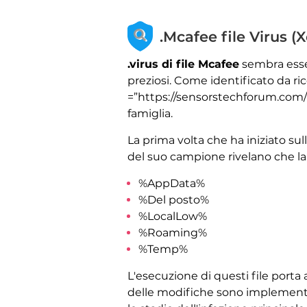
.Mcafee file Virus (
.virus di file Mcafee
sembra esser
preziosi. Come identificato da ri
=”https://sensorstechforum.com/
famiglia.
La prima volta che ha iniziato sul
del suo campione rivelano che la 
%AppData%
%Del posto%
%LocalLow%
%Roaming%
%Temp%
L'esecuzione di questi file porta
delle modifiche sono implementa