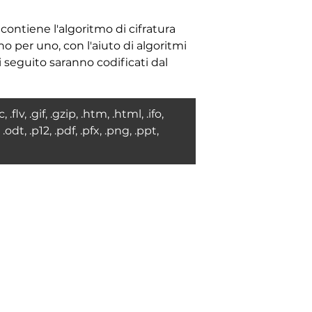
contiene l'algoritmo di cifratura
o per uno, con l'aiuto di algoritmi
 seguito saranno codificati dal
.flv, .gif, .gzip, .htm, .html, .ifo,
dt, .p12, .pdf, .pfx, .png, .ppt,