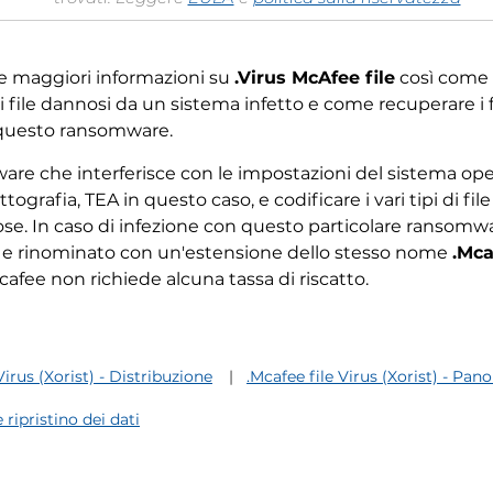
re maggiori informazioni su
.Virus McAfee file
così come
file dannosi da un sistema infetto e come recuperare i f
 questo ransomware.
re che interferisce con le impostazioni del sistema oper
ttografia, TEA in questo caso, e codificare i vari tipi di fil
e. In caso di infezione con questo particolare ransomwa
ati e rinominato con un'estensione dello stesso nome
.Mca
cafee non richiede alcuna tassa di riscatto.
Virus (Xorist) - Distribuzione
.Mcafee file Virus (Xorist) - Pa
 ripristino dei dati