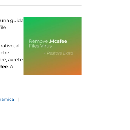
 una guida
ile
ativo, al
e che
re, avrete
fee
. A
noramica