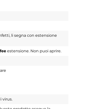
fetti, li segna con estensione
fee
estensione. Non puoi aprire.
ware
 virus.
Questo prodotto esegue la