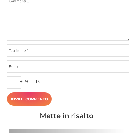
+
9
=
13
Mette in risalto