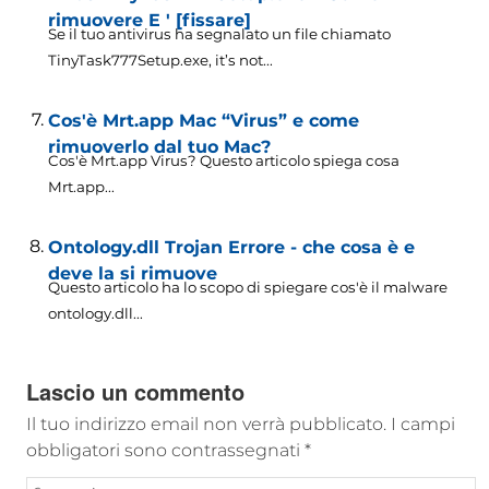
rimuovere E ' [fissare]
Se il tuo antivirus ha segnalato un file chiamato
TinyTask777Setup.exe,
it’s not..
.
Cos'è Mrt.app Mac “Virus” e come
rimuoverlo dal tuo Mac?
Cos'è Mrt.app Virus? Questo articolo spiega cosa
Mrt.app...
Ontology.dll Trojan Errore - che cosa è e
deve la si rimuove
Questo articolo ha lo scopo di spiegare cos'è il malware
ontology.dll...
Lascio un commento
Il tuo indirizzo email non verrà pubblicato.
I campi
obbligatori sono contrassegnati
*