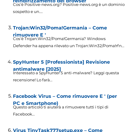
reindirizzamento del browser
Cos'è Positive-news.org? Positive-news.org è un dominio
sospetto e un....
Trojan:Win32/Poma!Germania – Come
rimuovere E '
Cos'è Trojan:Win32/Poma!Germania? Windows
Defender ha appena rilevato un Trojan:Win32/Poma!
rfn..
.
SpyHunter 5 [Professionista] Revisione
antimalware [2025]
Interessato a SpyHunter 5 anti-malware? Leggi questa
recensione! Lo farà...
Facebook Virus – Come rimuovere E ' (per
PC e Smartphone)
Questo articolo ti aiuterà a rimuovere tutti i tipi di
Facebook...
Virus TinyTask777setup.exe – Come