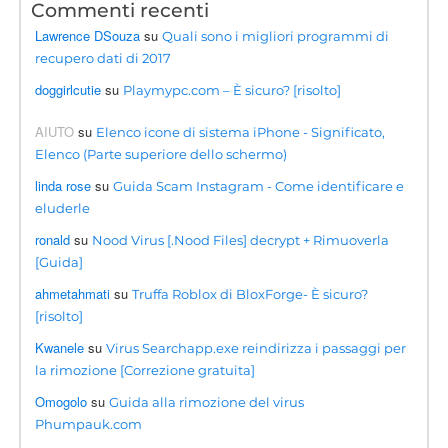
Commenti recenti
Lawrence DSouza
su
Quali sono i migliori programmi di
recupero dati di 2017
doggirlcutie
su
Playmypc.com – È sicuro? [risolto]
AIUTO
su
Elenco icone di sistema iPhone - Significato,
Elenco (Parte superiore dello schermo)
linda rose
su
Guida Scam Instagram - Come identificare e
eluderle
ronald
su
Nood Virus [.Nood Files] decrypt + Rimuoverla
[Guida]
ahmetahmati
su
Truffa Roblox di BloxForge- È sicuro?
[risolto]
Kwanele
su
Virus Searchapp.exe reindirizza i passaggi per
la rimozione [Correzione gratuita]
Omogolo
su
Guida alla rimozione del virus
Phumpauk.com