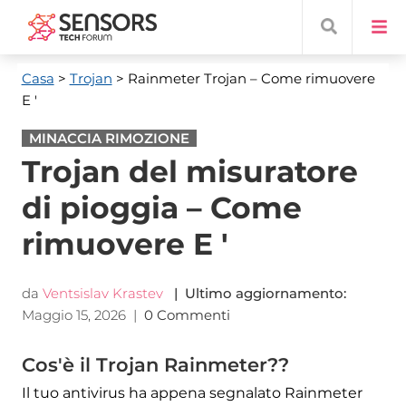
Casa
>
Trojan
> Rainmeter Trojan
– Come rimuovere
E '
MINACCIA RIMOZIONE
Trojan del misuratore
di pioggia – Come
rimuovere E '
da
Ventsislav Krastev
| Ultimo aggiornamento:
Maggio 15, 2026
|
0 Commenti
Cos'è il Trojan Rainmeter??
Il tuo antivirus ha appena segnalato Rainmeter