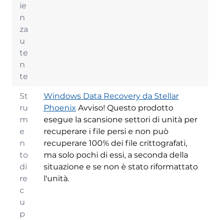
ie
n
za
u
te
n
te
St
Windows Data Recovery da Stellar
ru
Phoenix
Avviso! Questo prodotto
m
esegue la scansione settori di unità per
e
recuperare i file persi e non può
n
recuperare 100% dei file crittografati,
to
ma solo pochi di essi, a seconda della
di
situazione e se non è stato riformattato
re
l'unità.
c
u
p