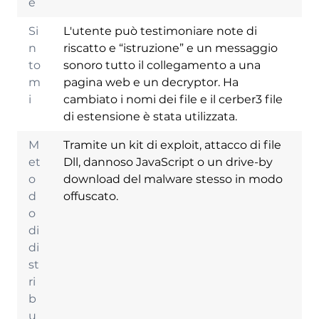
e
Si
L'utente può testimoniare note di
n
riscatto e “istruzione” e un messaggio
to
sonoro tutto il collegamento a una
m
pagina web e un decryptor. Ha
i
cambiato i nomi dei file e il cerber3 file
di estensione è stata utilizzata.
M
Tramite un kit di exploit, attacco di file
et
Dll, dannoso JavaScript o un drive-by
o
download del malware stesso in modo
d
offuscato.
o
di
di
st
Scarica
ri
Strumento di
b
rimozione malware
u