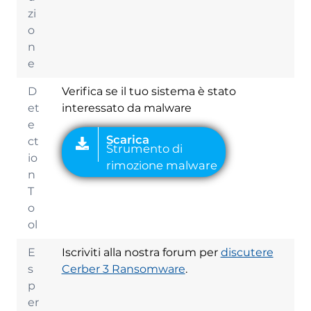
zi
o
n
e
D
Verifica se il tuo sistema è stato
et
interessato da malware
e
ct
io
n
T
o
ol
E
Iscriviti alla nostra forum per
discutere
s
Cerber 3 Ransomware
.
p
er