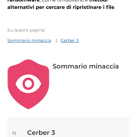
alternativi per cercare di ripristinare i file
.
Su questa pagina:
Sommario minaccia
Cerber 3
Sommario minaccia
Cerber 3
N