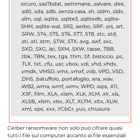
sicuro, .sas7bdat, .settimane, .salvare, .dire,
.sd0, .sda, .sdb, .senza casa, .sh, .sldm, .sldx,
.slm, .sql, .sqlite, .sqlite3, .sqlitedb, .sqlite-
SHM, .sqlite-wal, .SR2, .serbo, .SRF, .srs, .srt,
.SRW, .ST4, .ST5, .ST6, .ST7, .ST8, .stc, .std,
.sti, .stl, .stm, .STW, .STX, .svg, .swf, .sxc,
.SXD, .SXG, .lei, .SXM, .SXW, .tasse, .TBB,
.tbk, .TBN, .tex, .tga, .thm, .tif, .bisticcio, .pc,
.TLX, .txt, .cfu, .usr, .vbox, .vdi, .vhd, .vhdx,
.vmdk, .VMSD, .vmx, .vmxf, .vob, .VPD, .VSD,
.DHS, .batuffolo, .portafoglio, .era, .wav,
.WB2, .wma, .wmf, .wmv, .WPD, .wps, .X11,
.X3F, .film, .XLA, .xlam, .XLK, .XLM, .xlr, .xls,
.XLSB, .xlsm, .xlsx, .XLT, .XLTM, .xltx, .XLW,
.xml, .xps, .xxx, .YCbCr, .yuv, .chiusura
Cerber ransomware non solo può cifrare quasi
tutti i file sul computer accanto ai file essenziali