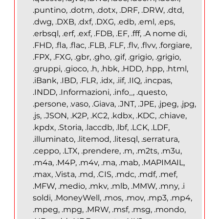
.puntino, .dotm, .dotx, .DRF, .DRW, .dtd,
.dwg, .DXB, .dxf, .DXG, .edb, .eml, .eps,
.erbsql, .erf, .exf, .FDB, .EF, .fff, .A nome di,
.FHD, .fla, .flac, .FLB, .FLF, .flv, .flvv, .forgiare,
.FPX, .FXG, .gbr, .gho, .gif, .grigio, .grigio,
.gruppi, .gioco, .h, .hbk, .HDD, .hpp, .html,
.iBank, .IBD, .FLR, .idx, .iif, .IIQ, .incpas,
.INDD, .Informazioni, .info_, .questo,
.persone, .vaso, .Giava, .JNT, .JPE, .jpeg, .jpg,
.js, .JSON, .K2P, .KC2, .kdbx, .KDC, .chiave,
.kpdx, .Storia, .laccdb, .lbf, .LCK, .LDF,
.illuminato, .litemod, .litesql, .serratura,
.ceppo, .LTX, .prendere, .m, .m2ts, .m3u,
.m4a, .M4P, .m4v, .ma, .mab, .MAPIMAIL,
.max, .Vista, .md, .CIS, .mdc, .mdf, .mef,
.MFW, .medio, .mkv, .mlb, .MMW, .mny, .i
soldi, .MoneyWell, .mos, .mov, .mp3, .mp4,
.mpeg, .mpg, .MRW, .msf, .msg, .mondo,