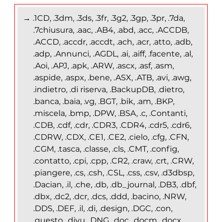
→ .1CD, .3dm, .3ds, .3fr, .3g2, .3gp, .3pr, .7da,
.7chiusura, .aac, .AB4, .abd, .acc, .ACCDB,
.ACCD, .accdr, .accdt, .ach, .acr, .atto, .adb,
.adp, .Annunci, .AGDL, .ai, .aiff, .facente, .al,
.Aoi, .APJ, .apk, .ARW, .ascx, .asf, .asm,
.aspide, .aspx, .bene, .ASX, .ATB, .avi, .awg,
.indietro, .di riserva, .BackupDB, .dietro,
.banca, .baia, .vg, .BGT, .bik, .am, .BKP,
.miscela, .bmp, .DPW, .BSA, .c, .Contanti,
.CDB, .cdf, .cdr, .CDR3, .CDR4, .cdr5, .cdr6,
.CDRW, .CDX, .CE1, .CE2, .cielo, .cfg, .CFN,
.CGM, .tasca, .classe, .cls, .CMT, .config,
.contatto, .cpi, .cpp, .CR2, .craw, .crt, .CRW,
.piangere, .cs, .csh, .CSL, .css, .csv, .d3dbsp,
.Dacian, .il, .che, .db, .db_journal, .DB3, .dbf,
.dbx, .dc2, .dcr, .dcs, .ddd, .bacino, .NRW,
.DDS, .DEF, .il, .di, .design, .DGC, .con,
.questo, .djvu, .DNG, .doc, .docm, .docx,