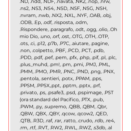
.ND, .ndd, .NDF, .navata, .NK2, .nop, .nrw,
.ns2, .NS3, .NS4, .NSD, .NSF, .NSG, .NSH,
.nvram, .nwb, .NX2, .NXL, .NYF, .OAB, .obj,
.ODB, .Ep, .odf, .risposta, .odm,
.Rispondere, .paragrafo, .odt, .ogg, .olio, .Oh
mio Dio, .uno, .orf, .ost, .OTG, .OTH, .OTP,
.ots, .ci, .p12, .p7b, .P7C, .aiutare, .pagine,
.non, .colpetto, .PBF, .PCD, .PCT, .pdb,
.PDD, .pdf, .pef, .pem, .pfx, .php, .pif, .pl, .plc,
.plus_muhd, .pm!, .pm, .pmi, .PMJ, .PML,
.PMM, .PMO, .PMR, .PNC, .PND, .png, .PNX,
.pentola, .sentieri, .potx, .PPAM, .pps,
.PPSM, .PPSX,.ppt, .pptm, .pptx, .prf,
.privato, .ps, .psafe3, .psd, .pspimage, .PST
(ora standard del Pacifico, .PTX, .pub,
.PWM, .py, .supremo, .QBB, .QBM, .Qbr,
.QBW, .QBX, .QBY, .qcow, .qcow2, .QED,
.QTB, .R3D, .raf, .rar, .ratto, .crudo, .rdb, .re4,
.rm, .rtf, .RVT, .RW2, .RWL, .RWZ, .s3db, .al