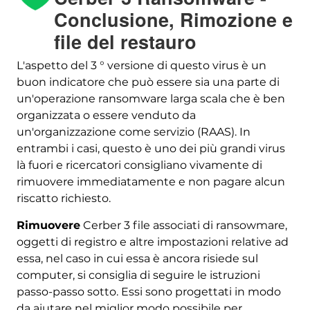
Conclusione, Rimozione e
Scarica
file del restauro
Strumento di rimozione
malware
L'aspetto del 3 ° versione di questo virus è un
buon indicatore che può essere sia una parte di
un'operazione ransomware larga scala che è ben
organizzata o essere venduto da
un'organizzazione come servizio (RAAS). In
entrambi i casi, questo è uno dei più grandi virus
là fuori e ricercatori consigliano vivamente di
rimuovere immediatamente e non pagare alcun
riscatto richiesto.
Rimuovere
Cerber 3 file associati di ransowmare,
oggetti di registro e altre impostazioni relative ad
essa, nel caso in cui essa è ancora risiede sul
computer, si consiglia di seguire le istruzioni
passo-passo sotto. Essi sono progettati in modo
da aiutare nel miglior modo possibile per