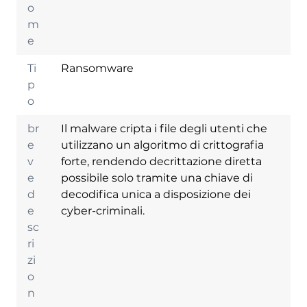
o
m
e
Ti
Ransomware
p
o
br
Il malware cripta i file degli utenti che
e
utilizzano un algoritmo di crittografia
v
forte, rendendo decrittazione diretta
e
possibile solo tramite una chiave di
d
decodifica unica a disposizione dei
e
cyber-criminali.
sc
ri
zi
o
n