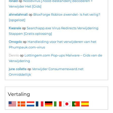
ronald
op
Noodvirus [.nood-bestanden] decoderen +
Verwijder Het [Gids]
ahmetahmati
op
BloxForge Roblox-zwendel- Is het veilig?
[opgelost]
Kwanele
op
Searchapp.exe Virus Redirects Verwijdering
Stappen [Gratis oplossing]
Omogolo
op
Handleiding voor het verwijderen van het
Phumpauk.com-virus
Dennis
op
Lottingem.com Pop-ups Malware – Gids van de
Verwijdering
june collette
op
Verwijder Consumerreward.net
Onmiddellijk
Vertaling