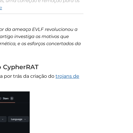
ras, uma correção e remoção para os
e
ator da ameaça EVLF revolucionou a
artigo investiga os motivos que
ética, e os esforços concertados da
o CypherRAT
a por trás da criação do
trojans de