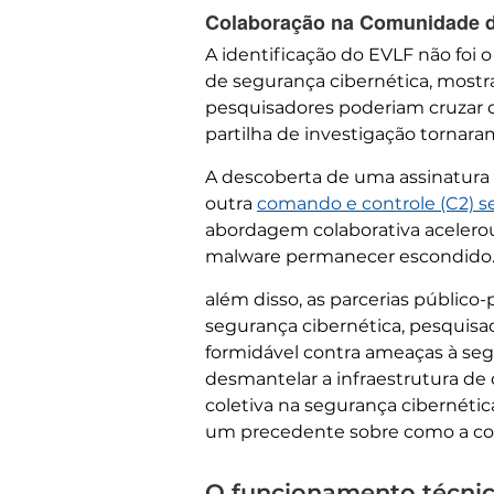
Colaboração na Comunidade d
A identificação do EVLF não foi 
de segurança cibernética, mostra
pesquisadores poderiam cruzar d
partilha de investigação tornara
A descoberta de uma assinatura
outra
comando e controle (C2) s
abordagem colaborativa acelerou 
malware permanecer escondido
além disso, as parcerias públi
segurança cibernética, pesquisa
formidável contra ameaças à seg
desmantelar a infraestrutura de
coletiva na segurança cibernéti
um precedente sobre como a comu
O funcionamento técnic