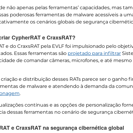
e não apenas pelas ferramentas’ capacidades, mas t
sas poderosas ferramentas de malware acessíveis a u
cativamente os cenários globais de segurança cibernétic
 criar CypherRAT e CraxsRAT?
e do CraxsRAT pela EVLF foi impulsionado pelo objetiv
ctados. Essas ferramentas são
projetado para infiltrar
Sist
cidade de comandar câmeras, microfones, e até mesmo o
a criação e distribuição desses RATs parece ser o ganho
ferramentas de malware e atendendo à demanda da comun
pionagem
.
tualizações contínuas e as opções de personalização f
ácia dessas ferramentas no cenário de segurança ciberné
AT e CraxsRAT na segurança cibernética global