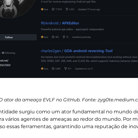
O ator da ameaça EVLF no GitHub. Fonte: zyg0te.medium.
a entidade surgiu como um ator fundamental no mundo do
a vários agentes de ameaças ao redor do mundo. Por meio
so essas ferramentas, garantindo uma reputação de in