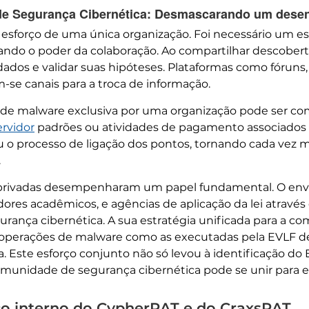
e Segurança Cibernética: Desmascarando um desen
o esforço de uma única organização. Foi necessário um es
ndo o poder da colaboração. Ao compartilhar descobertas
ados e validar suas hipóteses. Plataformas como fóruns,
m-se canais para a troca de informação.
 de malware exclusiva por uma organização pode ser 
ervidor
padrões ou atividades de pagamento associados 
o processo de ligação dos pontos, tornando cada vez ma
.
co-privadas desempenharam um papel fundamental. O en
dores acadêmicos, e agências de aplicação da lei atravé
urança cibernética. A sua estratégia unificada para a c
 operações de malware como as executadas pela EVLF de
ca. Este esforço conjunto não só levou à identificação 
nidade de segurança cibernética pode se unir para enf
o interno do CypherRAT e do CraxsRAT