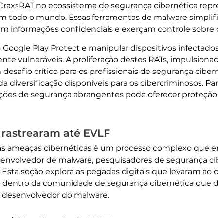
 CraxsRAT no ecossistema de segurança cibernética repr
em todo o mundo. Essas ferramentas de malware simplif
m informações confidenciais e exerçam controle sobre 
 Google Play Protect e manipular dispositivos infecta
nte vulneráveis. A proliferação destes RATs, impulsiona
 desafio crítico para os profissionais de segurança ciber
da diversificação disponíveis para os cibercriminosos. 
uções de segurança abrangentes pode oferecer proteção
rastrearam até EVLF
das ameaças cibernéticas é um processo complexo que env
esenvolvedor de malware, pesquisadores de segurança 
a. Esta seção explora as pegadas digitais que levaram 
ção dentro da comunidade de segurança cibernética qu
o desenvolvedor do malware.