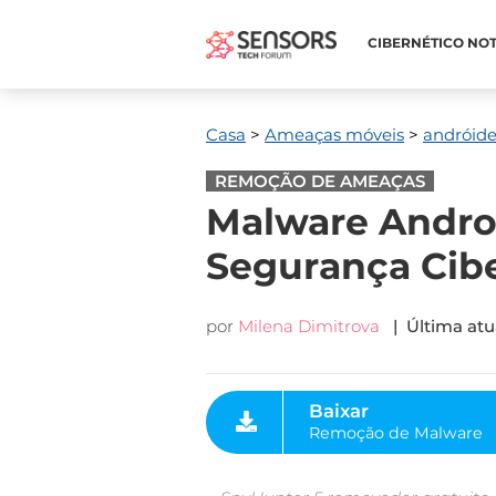
CIBERNÉTICO NOT
Casa
>
Ameaças móveis
>
andróid
REMOÇÃO DE AMEAÇAS
Malware Androi
Segurança Cibe
por
Milena Dimitrova
| Última atu
Baixar
Remoção de Malware
Ferramenta