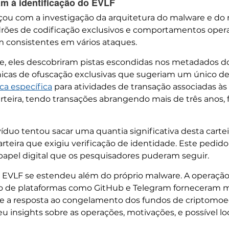
am à identificação do EVLF
çou com a investigação da arquitetura do malware e do 
drões de codificação exclusivos e comportamentos oper
 consistentes em vários ataques.
, eles descobriram pistas escondidas nos metadados do
nicas de ofuscação exclusivas que sugeriam um único de
ca específica
para atividades de transação associadas 
carteira, tendo transações abrangendo mais de três anos,
duo tentou sacar uma quantia significativa desta cartei
rteira que exigiu verificação de identidade. Este pedido
apel digital que os pesquisadores puderam seguir.
o EVLF se estendeu além do próprio malware. A operação d
io de plataformas como GitHub e Telegram forneceram m
, e a resposta ao congelamento dos fundos de criptomoe
eu insights sobre as operações, motivações, e possível lo