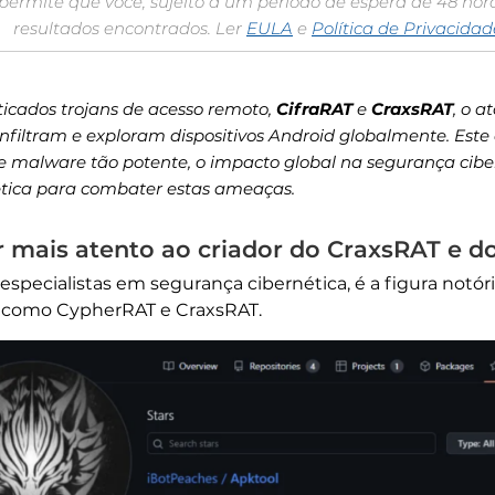
permite que você, sujeito a um período de espera de 48 ho
resultados encontrados. Ler
EULA
e
Política de Privacidad
ticados trojans de acesso remoto,
CifraRAT
e
CraxsRAT
, o 
nfiltram e exploram dispositivos Android globalmente. Este 
malware tão potente, o impacto global na segurança cibern
tica para combater estas ameaças.
mais atento ao criador do CraxsRAT e d
specialistas em segurança cibernética, é a figura notóri
como CypherRAT e CraxsRAT.