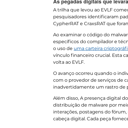
As pegadas digitais que levar
A trilha que levou ao EVLF come
pesquisadores identificaram pa
CypherRAT e CraxsRAT que foram
Ao examinar o código do malware
específicos do compilador e téc
o uso de
uma carteira criptográfi
vínculo financeiro crucial. Esta 
volta ao EVLF.
O avanço ocorreu quando o indiví
com o provedor de serviços de ca
inadvertidamente um rastro de p
Além disso, A presença digital d
distribuição de malware por me
interações, postagens do fórum
cabeça digital. Cada peça fornec