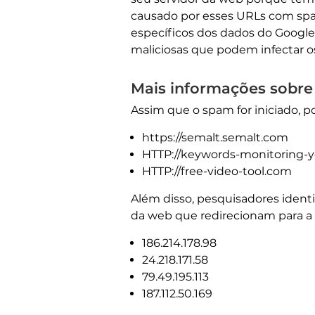
causado por esses URLs com spa
específicos dos dados do Google 
maliciosas que podem infectar o
Mais informações sobre
Assim que o spam for iniciado,
https://semalt.semalt.com
HTTP://keywords-monitoring-
HTTP://free-video-tool.com
Além disso, pesquisadores ident
da web que redirecionam para a 
186.214.178.98
24.218.171.58
79.49.195.113
187.112.50.169