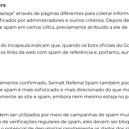
ers
asteja" através de páginas diferentes para coletar info
ficados por administradores e outros critérios. Depois de
 spam em certos URLs, previamente atribuído a ele de u
s do Incapsula indicam que, quando os bots oficiais do G
 os links da web com spam de referência e, portanto, 
almente confirmado, Semalt Referral Spam também pode
de spam é mais sofisticado e mais direcionado do que ma
tamente ao site e spam, embora nem mesmo esteja no pr
 ser utilizados por meio de campanhas de spam muito 
ém de verificações regulares de spam, eles devem ser
 potencial de desvalorizar rapidamente os dados dos si