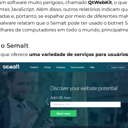
um software muito perigoso, chamado
QtWebKit
, o que
entes JavaScript. Além disso, outros relatórios indicam
das e, portanto, se espalhar por meio de diferentes mal
alware relatam que o Semalt pode ter usado o botnet S
lhares de computadores em todo o mundo, principalme
 o Semalt
e que oferece
uma variedade de serviços para usuários