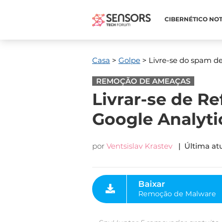
CIBERNÉTICO NOT
Casa
>
Golpe
> Livre-se do spam de
REMOÇÃO DE AMEAÇAS
Livrar-se de R
Google Analyti
por
Ventsislav Krastev
| Última atu
Baixar
Remoção de Malware
Ferramenta