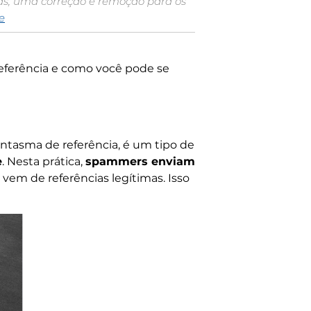
ras, uma correção e remoção para os
e
referência e como você pode se
tasma de referência, é um tipo de
e
. Nesta prática,
spammers enviam
 vem de referências legítimas. Isso