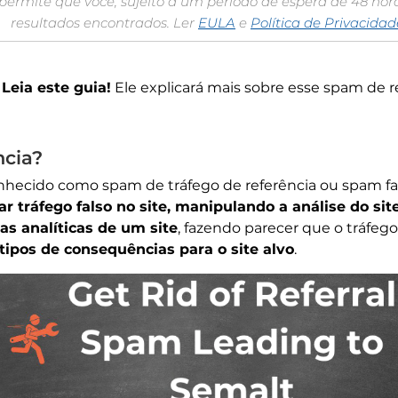
permite que você, sujeito a um período de espera de 48 ho
resultados encontrados. Ler
EULA
e
Política de Privacidad
?
Leia este guia!
Ele explicará mais sobre esse spam de 
ncia?
hecido como spam de tráfego de referência ou spam fan
ar tráfego falso no site, manipulando a análise do sit
as analíticas de um site
, fazendo parecer que o tráfego
tipos de consequências para o site alvo
.