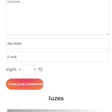
eight
×
=
72
luzes