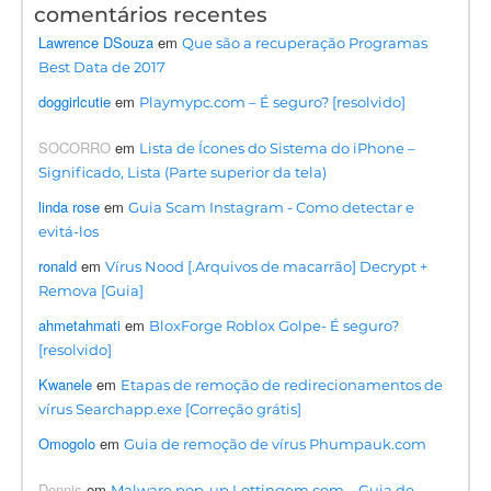
comentários recentes
Lawrence DSouza
em
Que são a recuperação Programas
Best Data de 2017
doggirlcutie
em
Playmypc.com – É seguro? [resolvido]
SOCORRO
em
Lista de Ícones do Sistema do iPhone –
Significado, Lista (Parte superior da tela)
linda rose
em
Guia Scam Instagram - Como detectar e
evitá-los
ronald
em
Vírus Nood [.Arquivos de macarrão] Decrypt +
Remova [Guia]
ahmetahmati
em
BloxForge Roblox Golpe- É seguro?
[resolvido]
Kwanele
em
Etapas de remoção de redirecionamentos de
vírus Searchapp.exe [Correção grátis]
Omogolo
em
Guia de remoção de vírus Phumpauk.com
Dennis
em
Malware pop-up Lottingem.com – Guia de