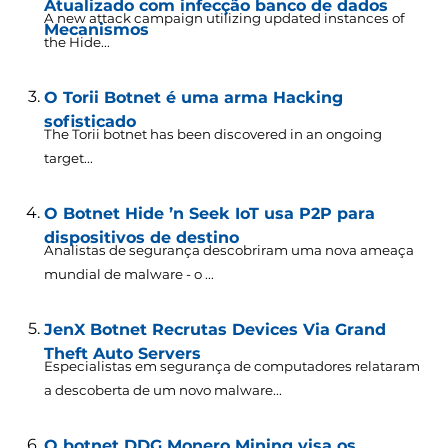
Atualizado com infecção banco de dados
A new attack campaign utilizing updated instances of
Mecanismos
the Hide..
.
O Torii Botnet é uma arma Hacking
sofisticado
The Torii botnet has been discovered in an ongoing
target..
.
O Botnet Hide ’n Seek IoT usa P2P para
dispositivos de destino
Analistas de segurança descobriram uma nova ameaça
mundial de malware - o ...
JenX Botnet Recrutas Devices Via Grand
Theft Auto Servers
Especialistas em segurança de computadores relataram
a descoberta de um novo malware...
O botnet DDG Monero Mining visa os