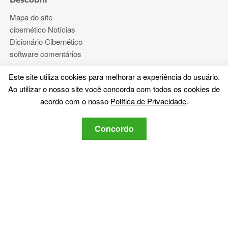
Mapa do site
cibernético Notícias
Dicionário Cibernético
software comentários
Vídeo
Este site utiliza cookies para melhorar a experiência do usuário.
Fóruns
Ao utilizar o nosso site você concorda com todos os cookies de
acordo com o nosso
Política de Privacidade
.
Mais
Concordo
Sobre nós
Política de Privacidade
Contate-Nos
Fique ligado
Assine nosso boletim informativo sobre as últimas
cibersegurança e notícias relacionadas com a tecnologia.