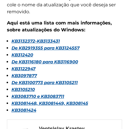
cole o nome da atualização que você deseja ser
removido.
Aqui está uma lista com mais informações,
sobre atualizações do Windows:
KB3132372-KB3133431
De KB2919355 para KB3124557
KB312420
De KB3116180 para KB3116900
KB3122947
KB3097877
De KB3100773 para KB3105211
KB3105210
KB3083710 e KB3083711
KB3081448, KB3081449, KB308145
KB3081424
Ventsislav Krastev