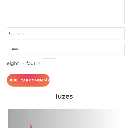
eight
−
four
=
luzes