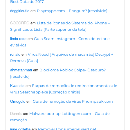
Best Data de 2017
doggirlcutie
em
Playmypc.com – É seguro? [resolvido]
SOCORRO
em
Lista de Ícones do Sistema do iPhone –
Significado, Lista (Parte superior da tela)
linda rose
em
Guia Scam Instagram - Como detectar e
evitá-los
ronald
em
Vírus Nood [.Arquivos de macarrão] Decrypt +
Remova [Guia]
ahmetahmati
em
BloxForge Roblox Golpe- É seguro?
[resolvido]
Kwanele
em
Etapas de remoção de redirecionamentos de
vírus Searchapp.exe [Correção grátis]
Omogolo
em
Guia de remoção de vírus Phumpauk.com
Dennis
em
Malware pop-up Lottingem.com – Guia de
remoção
june collette
em
Remover Consumerreward.net