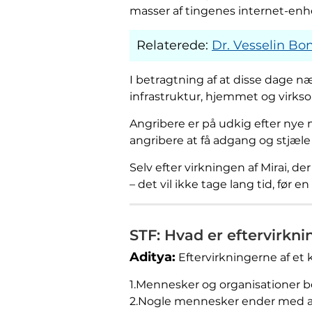
masser af tingenes internet-enhe
Relaterede:
Dr. Vesselin Bo
I betragtning af at disse dage næ
infrastruktur, hjemmet og virkso
Angribere er på udkig efter nye 
angribere at få adgang og stjæle
Selv efter virkningen af ​​Mirai,
– det vil ikke tage lang tid, fø
STF: Hvad er eftervirkn
Aditya:
Eftervirkningerne af et k
1.Mennesker og organisationer be
2.Nogle mennesker ender med at i