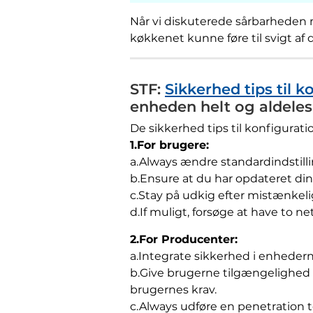
Når vi diskuterede sårbarheden m
køkkenet kunne føre til svigt af 
STF:
Sikkerhed tips til 
enheden helt og aldeles
De sikkerhed tips til konfigurati
1.For brugere:
a.Always ændre standardindstill
b.Ensure at du har opdateret d
c.Stay på udkig efter mistænkelig
d.If muligt, forsøge at have to n
2.For Producenter:
a.Integrate sikkerhed i enhedern
b.Give brugerne tilgængelighed 
brugernes krav.
c.Always udføre en penetration te