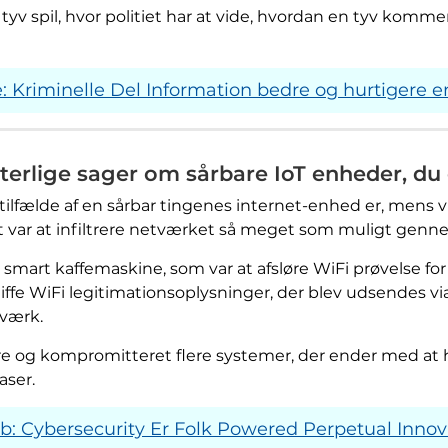
tyv spil, hvor politiet har at vide, hvordan en tyv kommer 
 Kriminelle Del Information bedre og hurtigere 
terlige sager om sårbare IoT enheder, du e
tilfælde af en sårbar tingenes internet-enhed er, mens vi
 var at infiltrere netværket så meget som muligt genn
e en smart kaffemaskine, som var at afsløre WiFi prøvelse
 at sniffe WiFi legitimationsoplysninger, der blev udsendes 
tværk.
idere og kompromitteret flere systemer, der ender med
aser.
b: Cybersecurity Er Folk Powered Perpetual Innov