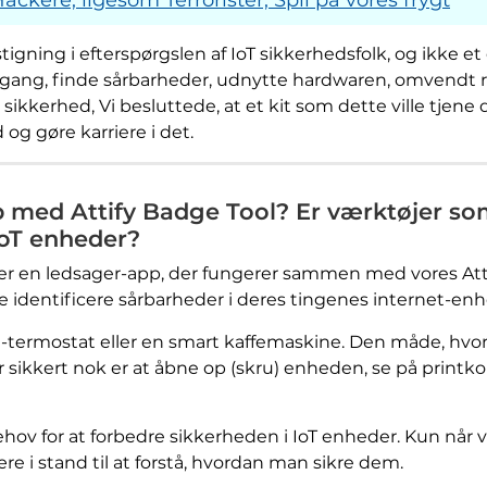
igning i efterspørgslen af ​​IoT sikkerhedsfolk, og ikke e
gang, finde sårbarheder, udnytte hardwaren, omvendt 
sikkerhed, Vi besluttede, at et kit som dette ville tjene d
og gøre karriere i det.
med Attify Badge Tool? Er værktøjer som a
IoT enheder?
er en ledsager-app, der fungerer sammen med vores Attif
 identificere sårbarheder i deres tingenes internet-enh
t-termostat eller en smart kaffemaskine. Den måde, hv
er sikkert nok er at åbne op (skru) enheden, se på printk
hov for at forbedre sikkerheden i IoT enheder. Kun når v
ære i stand til at forstå, hvordan man sikre dem.