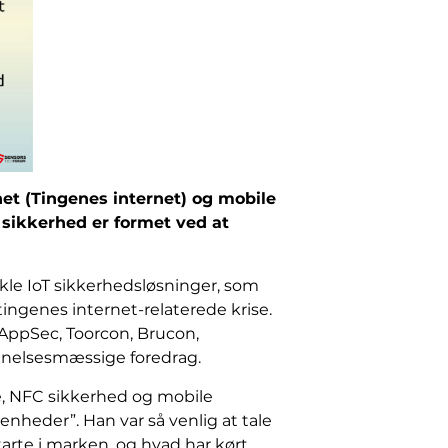
et (Tingenes internet) og mobile
 sikkerhed er formet ved at
vikle IoT sikkerhedsløsninger, som
tingenes internet-relaterede krise.
 AppSec, Toorcon, Brucon,
annelsesmæssige foredrag.
e, NFC sikkerhed og mobile
enheder”. Han var så venlig at tale
arte i marken, og hvad har kørt