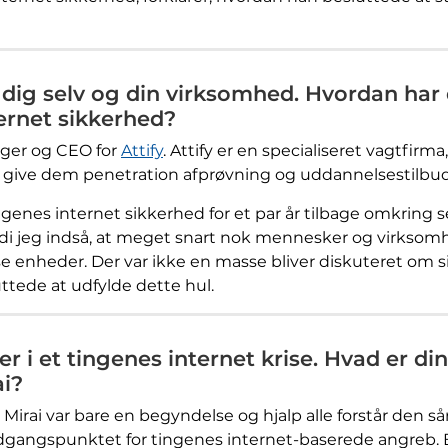
dig selv og din virksomhed. Hvordan har d
ternet sikkerhed?
ger og CEO for
Attify
. Attify er en specialiseret vagtfir
at give dem penetration afprøvning og uddannelsestilbud
ngenes internet sikkerhed for et par år tilbage omkring 
i jeg indså, at meget snart nok mennesker og virksomh
se enheder. Der var ikke en masse bliver diskuteret om s
uttede at udfylde dette hul.
ever i et tingenes internet krise. Hvad er d
i?
​at Mirai var bare en begyndelse og hjalp alle forstår den 
dgangspunktet for tingenes internet-baserede angreb. Ba