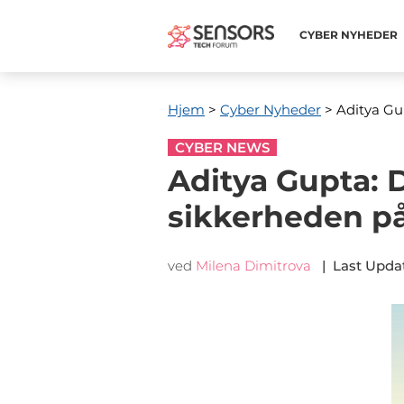
CYBER ​​NYHEDER
Hjem
>
Cyber ​​Nyheder
> Aditya Gup
CYBER NEWS
Aditya Gupta: 
sikkerheden på
ved
Milena Dimitrova
|
Last Upda