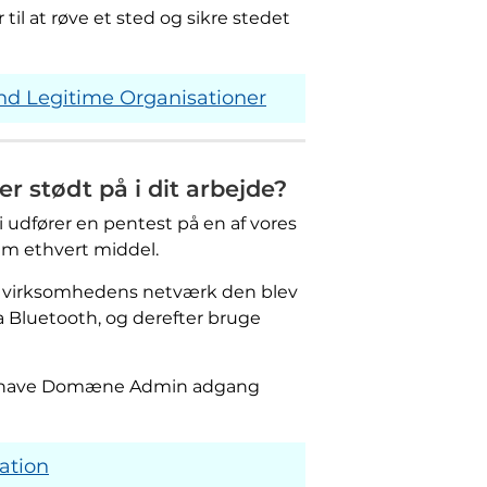
til at røve et sted og sikre stedet
end Legitime Organisationer
r stødt på i dit arbejde?
 udfører en pentest på en af ​​vores
em ethvert middel.
 for virksomhedens netværk den blev
via Bluetooth, og derefter bruge
 at have Domæne Admin adgang
ation