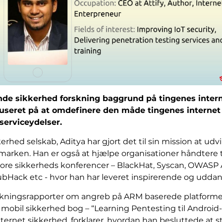
de sikkerhed forskning baggrund på tingenes intern
kuseret på at omdefinere den måde tingenes internet
serviceydelser.
erhed selskab, Aditya har gjort det til sin mission at ud
i marken. Han er også at hjælpe organisationer håndtere 
store sikkerheds konferencer – BlackHat, Syscan, OWASP
lubHack etc - hvor han har leveret inspirerende og udd
orskningsrapporter om angreb på ARM baserede platform
 mobil sikkerhed bog – “Learning Pentesting til Android-
rnet sikkerhed, forklarer, hvordan han besluttede at st