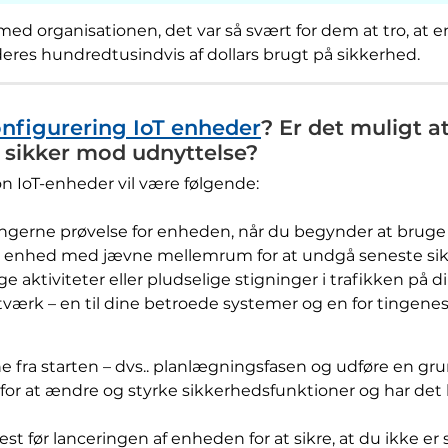
ed organisationen, det var så svært for dem at tro, at e
deres hundredtusindvis af dollars brugt på sikkerhed.
konfigurering IoT enheder
? Er det muligt a
 sikker mod udnyttelse?
on IoT-enheder vil være følgende:
ingerne prøvelse for enheden, når du begynder at bruge 
in enhed med jævne mellemrum for at undgå seneste si
e aktiviteter eller pludselige stigninger i trafikken på d
etværk – en til dine betroede systemer og en for tingene
e fra starten – dvs.. planlægningsfasen og udføre en gru
for at ændre og styrke sikkerhedsfunktioner og har det
st før lanceringen af ​​enheden for at sikre, at du ikke 