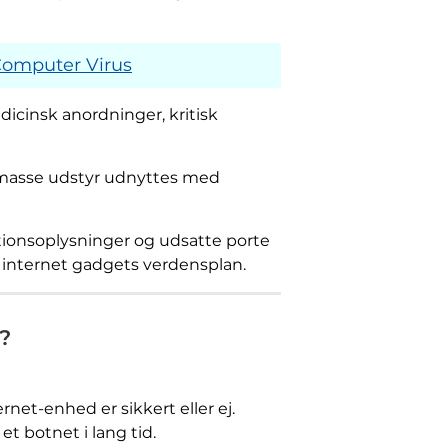
 Computer Virus
edicinsk anordninger, kritisk
en masse udstyr udnyttes med
mationsoplysninger og udsatte porte
s internet gadgets verdensplan.
b?
net-enhed er sikkert eller ej.
t botnet i lang tid.