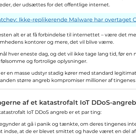
der, der udsættes for det offentlige internet.
ntchev: Ikke-replikerende Malware har overtaget
sten alt er at få forbindelse til internettet – være det m
mhedens kontorer og mere, det vil blive værre.
mål hver eneste dag, og det vil ikke tage lang tid, før 
 følsomme og fortrolige oplysninger.
 der er en masse udstyr stadig kører med standard legiti
r en anden større angreb kompromiser millioner af tingene
ingerne af et katastrofalt IoT DDoS-angre
atastrofalt IoT DDoS angreb er et par ting:
gynder at gå i panik og tænkte, om deres tingenes inter
ndse, at de er blevet smittet og havde været en del af e