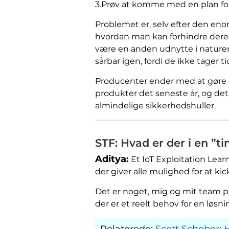
3.Prøv at komme med en plan fo
Problemet er, selv efter den en
hvordan man kan forhindre deres
være en anden udnytte i natur
sårbar igen, fordi de ikke tager ti
Producenter ender med at gøre d
produkter det seneste år, og det 
almindelige sikkerhedshuller.
STF: Hvad er der i en ”t
Aditya:
Et IoT Exploitation Lea
der giver alle mulighed for at ki
Det er noget, mig og mit team på 
der er et reelt behov for en løsni
Relaterede:
Scott Schober: H