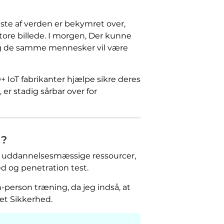
ste af verden er bekymret over,
ore billede. I morgen, Der kunne
og de samme mennesker vil være
 IoT fabrikanter hjælpe sikre deres
er stadig sårbar over for
”?
og uddannelsesmæssige ressourcer,
ed og penetration test.
n-person træning, da jeg indså, at
net Sikkerhed.