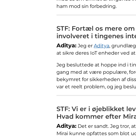
ham mod sin forbedring.
STF: Fortæl os mere om 
involveret i tingenes in
Aditya:
Jeg er
Aditya
, grundlæg
at sikre deres IoT enheder ved 
Jeg besluttede at hoppe ind i ti
gang med at være populære, ford
bekymret for sikkerheden af ​​dis
var et reelt problem, og jeg besl
STF: Vi er i øjeblikket l
Hvad kommer efter Mira
Aditya:
Det er sandt. Jeg tror, ​
Mirai kunne opfattes som blot u