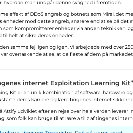
r, hvordan man undgår denne svaghed i fremtiden.
orme effekt af DDoS angreb og botnets som Mirai, det me
 enheder mod dette angreb, snarere end at se på det st
en som kompromitterer enheder via anden teknikken, 
d til helt at sikre deres enheder.
en samme fejl igen og igen. Vi arbejdede med over 250+
var overraskende at se, at de fleste af dem på markedet, 
ingenes internet Exploitation Learning Kit
rning Kit er en unik kombination af software, hardware 
ckstarte deres karriere og lære tingenes internet sikkerh
Attify udviklet efter en rejse over hele verden leverer i
ng, som folk kan bruge til at lære a til z af tingenes inter
ackere, ligesom Terrorister, Spil på vores frygt