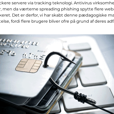
ckere servere via tracking teknologi. Antivirus virksomh
, men da værterne spreading phishing spytte flere web
okeret. Det er derfor, vi har skabt denne pædagogiske mat
else, fordi flere brugere bliver ofre på grund af deres ad