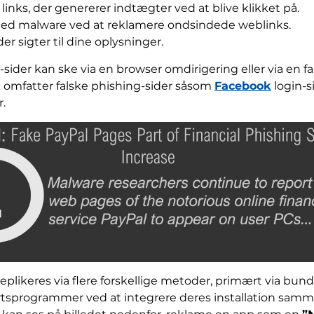
te links, der genererer indtægter ved at blive klikket på.
med malware ved at reklamere ondsindede weblinks.
er sigter til dine oplysninger.
ider kan ske via en browser omdirigering eller via en fal
 omfatter falske phishing-sider såsom
Facebook
login-s
r.
plikeres via flere forskellige metoder, primært via bundl
artsprogrammer ved at integrere deres installation samm