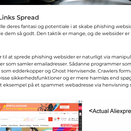
Links Spread
lle deres fantasi og potentiale i at skabe phishing websid
ede dem så godt. Den taktik er mange, og de websider er
il at sprede phishing websider er naturligt via manipul
 som samler emailadresser. Sådanne programmer som 
som edderkopper og Ghost Henvisende. Crawlers formål 
isse sikkerhedsfunktioner og er mere harmløs end spø
et eksempel på et spammet webadresse via henvisning sp