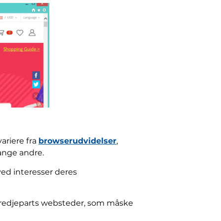
ariere fra
browserudvidelser
,
nge andre.
ved interesser deres
l tredjeparts websteder, som måske