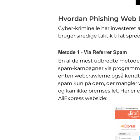
Hvordan Phishing Web 
Cyber-kriminelle har investeret a
bruger snedige taktik til at spr
Metode 1 - Via Referrer Spam
En af de mest udbredte metoder t
spam-kampagner via programmer
enten webcrawlerne også kendt 
spam kun på dem, der mangler v
og kan ikke bremses let. Her er 
AliExpress webside: