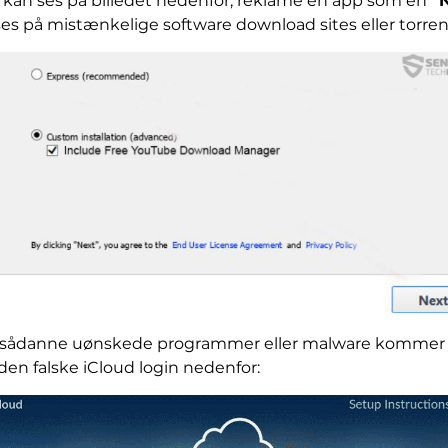
kan ses på billedet nedenfor, reklame en app som en
”
på mistænkelige software download sites eller torrent
f sådanne uønskede programmer eller malware kommer 
den falske iCloud login nedenfor: