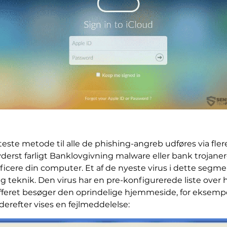
ste metode til alle de phishing-angreb udføres via flere
er yderst farligt Banklovgivning malware eller bank trojane
 inficere din computer. Et af de nyeste virus i dette seg
teknik. Den virus har en pre-konfigurerede liste over
feret besøger den oprindelige hjemmeside, for eksempel 
derefter vises en fejlmeddelelse: