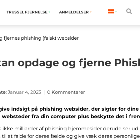
TRUSSEL FJERNELSE
ANMELDELSER
g fjernes phishing (falsk) websider
n opdage og fjerne Phish
ate
:
Januar 4, 2023
|
0 Kommentarer
 give indsigt på phishing websider, der sigter for din
 websteder fra din computer plus beskytte det i fre
vis ikke milliarder af phishing hjemmesider derude ser 
il at falde for deres fælde og give væk deres personlige