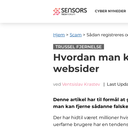
CYBER ​​NYHEDER
Hjem
>
Scam
> Sådan registreres o
TRUSSEL FJERNELSE
Hvordan man ka
websider
ved
Ventsislav Krastev
|
Last Upd
Denne artikel har til formål at
man kan fjerne sådanne falske
Der har hidtil været millioner h
uerfarne brugere har en tendens t