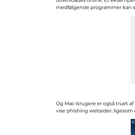
downloades online. Et eksempel 
medfølgende programmer kan ses 
Og Mac-brugere er også truet a
vise phishing websider, ligesom 