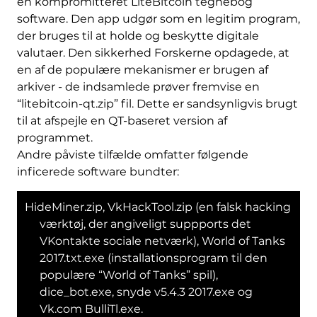
en kompromitteret LiteBitcoin tegnebog
software. Den app udgør som en legitim program,
der bruges til at holde og beskytte digitale
valutaer. Den sikkerhed Forskerne opdagede, at
en af ​​de populære mekanismer er brugen af ​​
arkiver - de indsamlede prøver fremvise en
“litebitcoin-qt.zip” fil. Dette er sandsynligvis brugt
til at afspejle en QT-baseret version af
programmet.
Andre påviste tilfælde omfatter følgende
inficerede software bundter:
HideMiner.zip, VkHackTool.zip (en falsk hacking
værktøj, der angiveligt suppports det
VKontakte sociale netværk), World of Tanks
2017.txt.exe (installationsprogram til den
populære “World of Tanks” spil),
dice_bot.exe, snyde v5.4.3 2017.exe og
Vk.com BulliTl.exe.