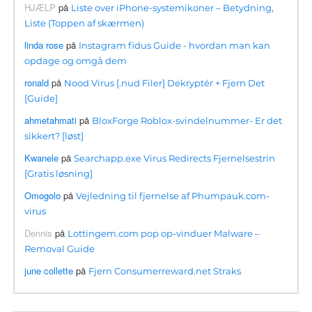
HJÆLP
på
Liste over iPhone-systemikoner – Betydning,
Liste (Toppen af ​​skærmen)
linda rose
på
Instagram fidus Guide - hvordan man kan
opdage og omgå dem
ronald
på
Nood Virus [.nud Filer] Dekryptér + Fjern Det
[Guide]
ahmetahmati
på
BloxForge Roblox-svindelnummer- Er det
sikkert? [løst]
Kwanele
på
Searchapp.exe Virus Redirects Fjernelsestrin
[Gratis løsning]
Omogolo
på
Vejledning til fjernelse af Phumpauk.com-
virus
Dennis
på
Lottingem.com pop op-vinduer Malware –
Removal Guide
june collette
på
Fjern Consumerreward.net Straks