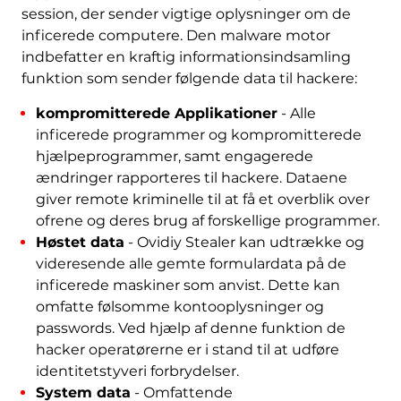
session, der sender vigtige oplysninger om de
inficerede computere. Den malware motor
indbefatter en kraftig informationsindsamling
funktion som sender følgende data til hackere:
kompromitterede Applikationer
- Alle
inficerede programmer og kompromitterede
hjælpeprogrammer, samt engagerede
ændringer rapporteres til hackere. Dataene
giver remote kriminelle til at få et overblik over
ofrene og deres brug af forskellige programmer.
Høstet data
- Ovidiy Stealer kan udtrække og
videresende alle gemte formulardata på de
inficerede maskiner som anvist. Dette kan
omfatte følsomme kontooplysninger og
passwords. Ved hjælp af denne funktion de
hacker operatørerne er i stand til at udføre
Hent
identitetstyveri forbrydelser.
Værktøj til fjernelse
System data
- Omfattende
af malware