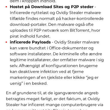
dem i kroppen indhold.
Hostet på Download Sites og P2P steder
-
Inficerede nyttelast og Ovidiy Stealer malware
tilfælde findes normalt på hacker-kontrollerede
download-portaler. Den malware også ofte
uploades til P2P netværk som BitTorrent, hvor
pirat indhold fundet.
inficerede Payloads
- Ovidiy Stealer malware
kan være bundtet i Office-dokumenter og
software installatører. De kriminelle ofte ændre
legitime installatører, der omfatter malware i sig
selv. Afhængigt af konfigurationen brugerne
kan deaktivere infektion ved at fjerne
markeringen af ​​en tjekliste eller klikke “jeg er
uenig” i en besked.
En af grundene til, at de igangværende angreb
betragtes meget farligt, er det faktum, at Ovidiy
Stealer har inficeret mange computerbrugere via