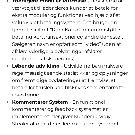
Yderligere moduler Purchase
- Udviklerne af
værktøjet tillader deres kunder at betale for
ekstra moduler og funktioner ved hjælp af et
veludviklet betalingssystem. Det bruger en
tjeneste kaldet “RoboKassa” der understøtter
betaling korttransaktioner og andre tjenester.
Sælgeren navn er opført som “video” uden at
afsløre yderligere oplysninger afslører
identiteten af ​​skaberen(s).
Løbende udvikling
- Udviklerne bag malware
regelmæssigt sende statistikker og oplysninger
om fremtidige opdateringer at fremvise, at
betale for truslen kan tilskrives som en form for
investering.
Kommentarer System
- En funktionel
kommentarer og feedback systemet er
implementeret, der giver kunder i Ovidiy
Stealer at dele deres feedback om systemet.