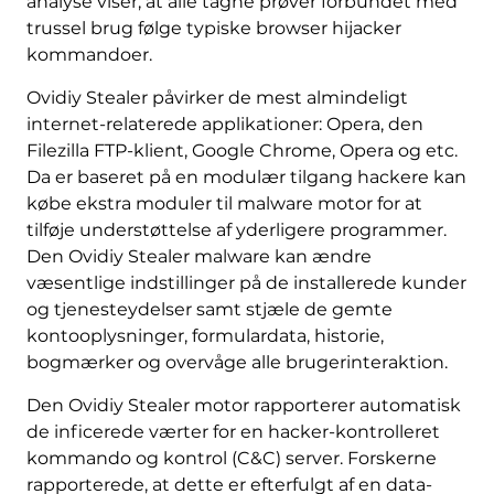
analyse viser, at alle tagne prøver forbundet med
trussel brug følge typiske browser hijacker
kommandoer.
Ovidiy Stealer påvirker de mest almindeligt
internet-relaterede applikationer: Opera, den
Filezilla FTP-klient, Google Chrome, Opera og etc.
Da er baseret på en modulær tilgang hackere kan
købe ekstra moduler til malware motor for at
tilføje understøttelse af yderligere programmer.
Den Ovidiy Stealer malware kan ændre
væsentlige indstillinger på de installerede kunder
og tjenesteydelser samt stjæle de gemte
kontooplysninger, formulardata, historie,
bogmærker og overvåge alle brugerinteraktion.
Den Ovidiy Stealer motor rapporterer automatisk
de inficerede værter for en hacker-kontrolleret
kommando og kontrol (C&C) server. Forskerne
rapporterede, at dette er efterfulgt af en data-