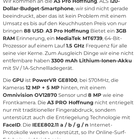
Wir kommen an die
A3 Pro Hoffnung
. ALS
120-
Dollar-Budget-Smartphone
, wir sind nicht gerade
beeindruckt, aber das ist kein Problem mit einem
Umsatz es bis auf den Keuchhusten Preis von nur
bringen
88 USD
.
A3 Pro Hoffnung
Bietet ein
3GB
RAM
Erinnerung, ein
MediaTek MT6739
, 64-Bit-
Prozessor auf einem Lauf
1.5 GHz
Frequenz für alle
seine vier Kerne. Zum Ausgleich Dinge wir eine nicht
entfernbare haben
3300 mAh Lithium-Ionen-Akku
mit 5V / 1A-Schnellladegerät.
Die
GPU
ist
PowerVR GE8100
, bei 570MHz, die
Kameras
12 MP + 5 MP
hinten, mit einem
Omnivision OV12870
Sensor und
8 MP
wie eine
Frontkamera. Die
A3 PRO Hoffnung
nicht entriegelt
nur mit traditioneller Fingerabdruck, sondern
unterstützt auch die Entriegelung Technologie mit
FaceID
. Die
IEEE802.11 a / b / g / n
Internet-
Protokolle werden unterstützt, so Ihr Online-Surf-