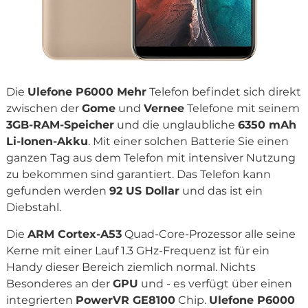
Die
Ulefone P6000 Mehr
Telefon befindet sich direkt
zwischen der
Gome
und
Vernee
Telefone mit seinem
3GB-RAM-Speicher
und die unglaubliche
6350 mAh
Li-Ionen-Akku
. Mit einer solchen Batterie Sie einen
ganzen Tag aus dem Telefon mit intensiver Nutzung
zu bekommen sind garantiert. Das Telefon kann
gefunden werden
92 US Dollar
und das ist ein
Diebstahl.
Die
ARM Cortex-A53
Quad-Core-Prozessor alle seine
Kerne mit einer Lauf 1.3 GHz-Frequenz ist für ein
Handy dieser Bereich ziemlich normal. Nichts
Besonderes an der
GPU
und - es verfügt über einen
integrierten
PowerVR GE8100
Chip.
Ulefone P6000