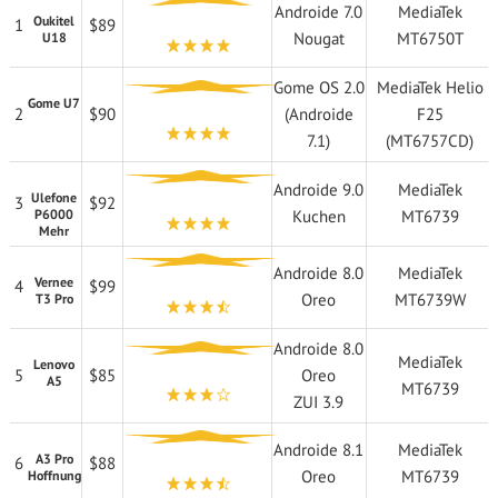
Androide 7.0
MediaTek
Oukitel
1
$89
Nougat
MT6750T
U18
Gome OS 2.0
MediaTek Helio
Gome U7
2
$90
(Androide
F25
7.1)
(MT6757CD)
Androide 9.0
MediaTek
Ulefone
3
$92
P6000
Kuchen
MT6739
Mehr
Androide 8.0
MediaTek
Vernee
4
$99
Oreo
MT6739W
T3 Pro
Androide 8.0
MediaTek
Lenovo
5
$85
Oreo
A5
MT6739
ZUI 3.9
Androide 8.1
MediaTek
A3 Pro
6
$88
Oreo
MT6739
Hoffnung