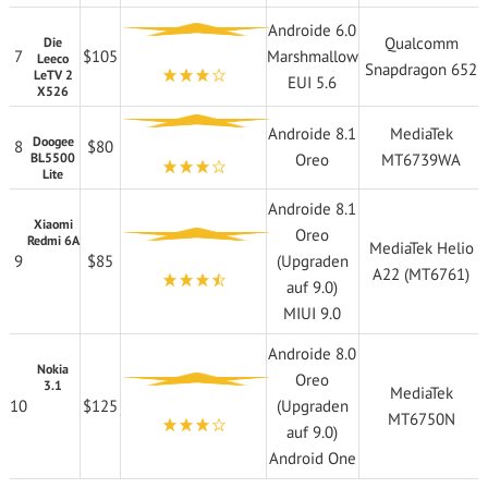
Androide 6.0
Qualcomm
Die
7
$105
Marshmallow
Leeco
Snapdragon 652
LeTV 2
EUI 5.6
X526
Androide 8.1
MediaTek
Doogee
8
$80
BL5500
Oreo
MT6739WA
Lite
Androide 8.1
Xiaomi
Oreo
Redmi 6A
MediaTek Helio
9
$85
(Upgraden
A22 (MT6761)
auf 9.0)
MIUI 9.0
Androide 8.0
Nokia
Oreo
3.1
MediaTek
10
$125
(Upgraden
MT6750N
auf 9.0)
Android One