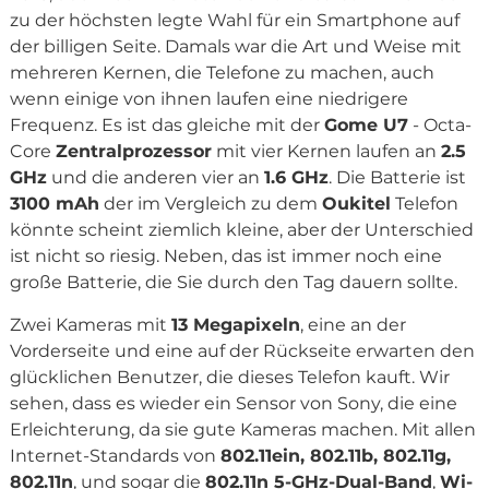
zu der höchsten legte Wahl für ein Smartphone auf
der billigen Seite. Damals war die Art und Weise mit
mehreren Kernen, die Telefone zu machen, auch
wenn einige von ihnen laufen eine niedrigere
Frequenz. Es ist das gleiche mit der
Gome U7
- Octa-
Core
Zentralprozessor
mit vier Kernen laufen an
2.5
GHz
und die anderen vier an
1.6 GHz
. Die Batterie ist
3100 mAh
der im Vergleich zu dem
Oukitel
Telefon
könnte scheint ziemlich kleine, aber der Unterschied
ist nicht so riesig. Neben, das ist immer noch eine
große Batterie, die Sie durch den Tag dauern sollte.
Zwei Kameras mit
13 Megapixeln
, eine an der
Vorderseite und eine auf der Rückseite erwarten den
glücklichen Benutzer, die dieses Telefon kauft. Wir
sehen, dass es wieder ein Sensor von Sony, die eine
Erleichterung, da sie gute Kameras machen. Mit allen
Internet-Standards von
802.11ein, 802.11b, 802.11g,
802.11n
, und sogar die
802.11n 5-GHz-Dual-Band
,
Wi-