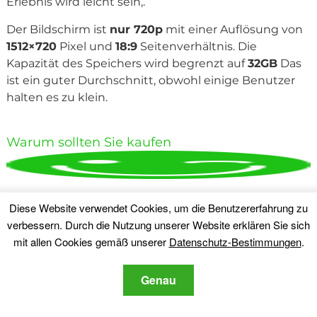
Erlebnis wird leicht sein,.
Der Bildschirm ist
nur 720p
mit einer Auflösung von
1512×720
Pixel und
18:9
Seitenverhältnis. Die
Kapazität des Speichers wird begrenzt auf
32GB
Das
ist ein guter Durchschnitt, obwohl einige Benutzer
halten es zu klein.
Warum sollten Sie kaufen
Diese Website verwendet Cookies, um die Benutzererfahrung zu
verbessern. Durch die Nutzung unserer Website erklären Sie sich
3300 mAh Lithium-Ionen-Akku
mit allen Cookies gemäß unserer
Datenschutz-Bestimmungen
.
Genau
3GB-RAM-Speicher