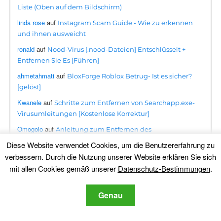
Liste (Oben auf dem Bildschirm)
linda rose
auf
Instagram Scam Guide - Wie zu erkennen
und ihnen ausweicht
ronald
auf
Nood-Virus [.nood-Dateien] Entschlüsselt +
Entfernen Sie Es [Führen]
ahmetahmati
auf
BloxForge Roblox Betrug- Ist es sicher?
[gelöst]
Kwanele
auf
Schritte zum Entfernen von Searchapp.exe-
Virusumleitungen [Kostenlose Korrektur]
Omogolo
auf
Anleitung zum Entfernen des
Phumpauk.com-Virus
Diese Website verwendet Cookies, um die Benutzererfahrung zu
Dennis
auf
verbessern. Durch die Nutzung unserer Website erklären Sie sich
Lottingem.com-Popup-Malware – Removal
Guide
mit allen Cookies gemäß unserer
Datenschutz-Bestimmungen
.
june collette
auf
Entfernen Consumerreward.net sofort
Genau