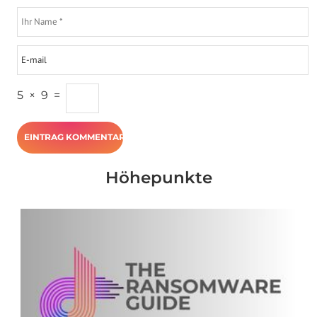
5
×
9
=
Höhepunkte