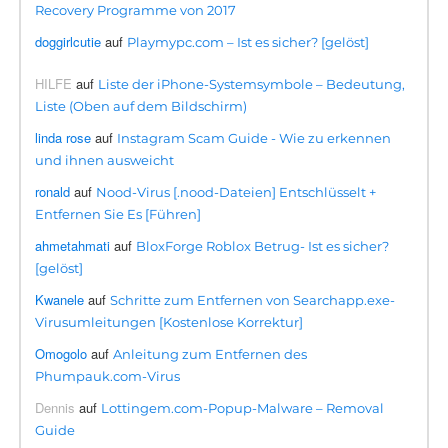
Recovery Programme von 2017
doggirlcutie
auf
Playmypc.com – Ist es sicher? [gelöst]
HILFE
auf
Liste der iPhone-Systemsymbole – Bedeutung,
Liste (Oben auf dem Bildschirm)
linda rose
auf
Instagram Scam Guide - Wie zu erkennen
und ihnen ausweicht
ronald
auf
Nood-Virus [.nood-Dateien] Entschlüsselt +
Entfernen Sie Es [Führen]
ahmetahmati
auf
BloxForge Roblox Betrug- Ist es sicher?
[gelöst]
Kwanele
auf
Schritte zum Entfernen von Searchapp.exe-
Virusumleitungen [Kostenlose Korrektur]
Omogolo
auf
Anleitung zum Entfernen des
Phumpauk.com-Virus
Dennis
auf
Lottingem.com-Popup-Malware – Removal
Guide