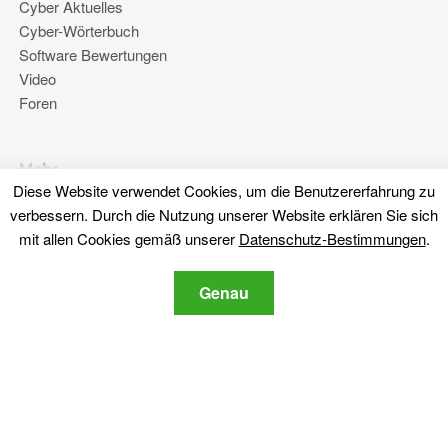
Cyber ​​Aktuelles
Cyber-Wörterbuch
Software Bewertungen
Video
Foren
Mehr
Diese Website verwendet Cookies, um die Benutzererfahrung zu
Über uns
verbessern. Durch die Nutzung unserer Website erklären Sie sich
Datenschutz-Bestimmungen
mit allen Cookies gemäß unserer
Datenschutz-Bestimmungen
.
Kontaktiere uns
Genau
Bleib dran
Abonnieren Sie unseren Newsletter über die neuesten Cyber-
Sicherheit und Tech-bezogene Nachrichten.
Datenschutz-
Ich stimme der SensorsTechForum