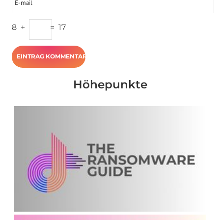
8
+
=
17
Höhepunkte