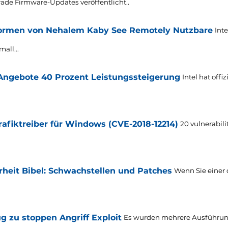
rade Firmware-Updates veröffentlicht..
tformen von Nehalem Kaby See Remotely Nutzbare
Int
mall..
.
 Angebote 40 Prozent Leistungssteigerung
Intel hat offi
rafiktreiber für Windows (CVE-2018-12214)
20
vulnerabili
heit Bibel: Schwachstellen und Patches
Wenn Sie einer 
g zu stoppen Angriff Exploit
Es wurden mehrere Ausführung