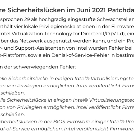
e Sicherheitslücken im Juni 2021 Patchd
sprochen 29 als hochgradig eingestufte Schwachstell
enthält vier lokale Privilegieneskalationen in der Firmwa
ntel Virtualization Technology for Directed I/O (VT-d),
as über das Netzwerk ausgenutzt werden kann, und ein Pro
r- und Support-Assistenten von Intel wurden Fehler be
-Plattform, sowie ein Denial-of-Service-Fehler in besti
en der schwerwiegenden Fehler:
elle Sicherheitslücke in einigen Intel® Virtualisierungste
n von Privilegien ermöglichen. Intel veröffentlicht Fi
 schließen.
lle Sicherheitslücke in einigen Intel® Virtualisierungste
n von Privilegien ermöglichen. Intel veröffentlicht Fi
 schließen.
Sicherheitslücken in der BIOS-Firmware einiger Intel® P
-of-Service ermöglichen. Intel veröffentlicht Firmwar