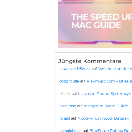
Jüngste Kommentare
Lawrence DSouza
auf
Welche sind die 
doggirlcutie
auf
Playmypc.com – Ist es si
HILFE
auf
Liste der iPhone-Systemsym
linda rose
auf
Instagram Scam Guide -
ronald
auf
Nood-Virus [.nood-Dateien] E
ahmetahmati
auf
BloxForge Roblox Betru