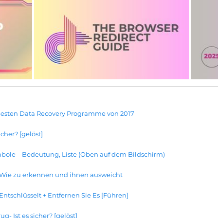
besten Data Recovery Programme von 2017
cher? [gelöst]
bole – Bedeutung, Liste (Oben auf dem Bildschirm)
 Wie zu erkennen und ihnen ausweicht
ntschlüsselt + Entfernen Sie Es [Führen]
g- Ist es sicher? [gelöst]