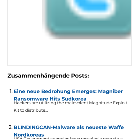
Zusammenhängende Posts:
Eine neue Bedrohung Emerges: Magniber
Ransomware Hits Südkorea
Hackers are utilizing the malevolent Magnitude Exploit
Kit to distribute..
.
BLINDINGCAN-Malware als neueste Waffe
Nordkoreas
USA Government agencies have revealed a new virus