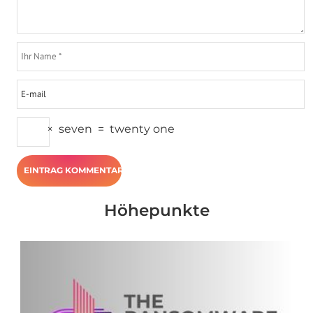
×
seven
=
twenty one
Höhepunkte