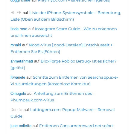
Playmypc.com – Ist es sicher? [gelöst]
HILFE
auf
Liste der iPhone-Systemsymbole – Bedeutung,
Liste (Oben auf dem Bildschirm)
linda rose
auf
Instagram Scam Guide - Wie zu erkennen
und ihnen ausweicht
ronald
auf
Nood-Virus [.nood-Dateien] Entschlüsselt +
Entfernen Sie Es [Führen]
ahmetahmati
auf
BloxForge Roblox Betrug- Ist es sicher?
[gelöst]
Kwanele
auf
Schritte zum Entfernen von Searchapp.exe-
Virusumleitungen [Kostenlose Korrektur]
Omogolo
auf
Anleitung zum Entfernen des
Phumpauk.com-Virus
Dennis
auf
Lottingem.com-Popup-Malware – Removal
Guide
june collette
auf
Entfernen Consumerreward.net sofort