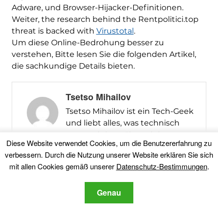
Adware, und Browser-Hijacker-Definitionen.
Weiter,
the research behind the Rentpolitici.top
threat is backed with
Virustotal
.
Um diese Online-Bedrohung besser zu
verstehen, Bitte lesen Sie die folgenden Artikel,
die sachkundige Details bieten.
Tsetso Mihailov
Tsetso Mihailov ist ein Tech-Geek
und liebt alles, was technisch
verwandt ist, während der
Diese Website verwendet Cookies, um die Benutzererfahrung zu
Beobachtung der neuesten
verbessern. Durch die Nutzung unserer Website erklären Sie sich
Nachrichten rund um
mit allen Cookies gemäß unserer
Datenschutz-Bestimmungen
.
Technologien. Er hat in der IT
tätig, bevor, als
Genau
Systemadministrator und ein
Computer-Reparatur-Techniker.
Der Umgang mit Malware seit