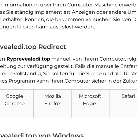
er Informationen über Ihren Computer Maschine erwerbe
ss Sie ständig implementiert Anzeigen oder andere Um
n erhalten können, die bekommen versuchen Sie den Dow
tungen klicken kann ausgelöst werden.
vealedi.top Redirect
nen
Ryprevealedi.top
manuell von Ihrem Computer, folgen
itung zur Verfügung gestellt. Falls die manuelle Entf
eien vollständig, Sie sollten für die Suche und alle Rest
Herunterladen
ches Programm kann Ihren Computer sicher in der Zukun
Malware Removal Tool
Google
Mozilla
Microsoft
Safari
Chrome
Firefox
Edge-
evealedi.top von Windows.