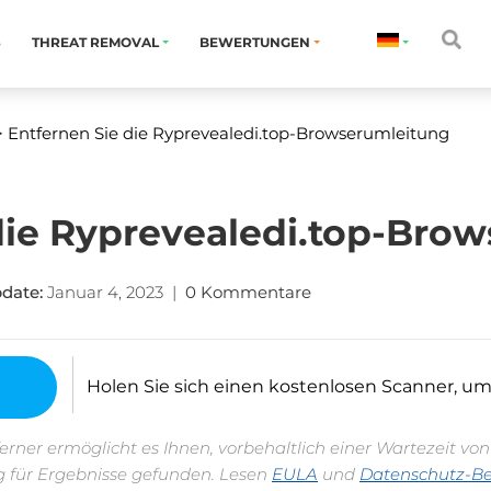
S
THREAT REMOVAL
BEWERTUNGEN
 Entfernen Sie die Ryprevealedi.top-Browserumleitung
die Ryprevealedi.top-Bro
date:
Januar 4, 2023
|
0 Kommentare
Holen Sie sich einen kostenlosen Scanner, um fe
erner ermöglicht es Ihnen, vorbehaltlich einer Wartezeit vo
 für Ergebnisse gefunden. Lesen
EULA
und
Datenschutz-B