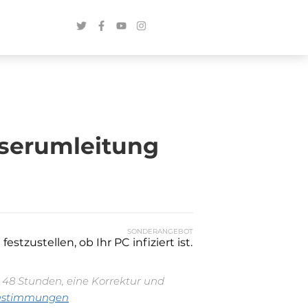
wserumleitung
SONDERANGEBOT
stzustellen, ob Ihr PC infiziert ist.
n 48 Stunden, eine Korrektur und
estimmungen