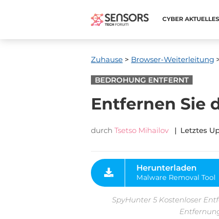
CYBER ​​AKTUELLE
Zuhause
>
Browser-Weiterleitung
>
BEDROHUNG ENTFERNT
Entfernen Sie 
durch
Tsetso Mihailov
| Letztes Up
Herunterladen
Malware Removal Tool
SpyHunter 5 Kostenloser Entf
Entfernung