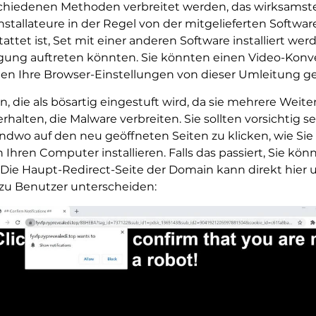
chiedenen Methoden verbreitet werden, das wirksamste,
 Installateure in der Regel von der mitgelieferten Soft
ttet ist, Set mit einer anderen Software installiert w
gung auftreten könnten. Sie könnten einen Video-Konve
en Ihre Browser-Einstellungen von dieser Umleitung g
n, die als bösartig eingestuft wird, da sie mehrere Weite
halten, die Malware verbreiten. Sie sollten vorsichtig 
ndwo auf den neu geöffneten Seiten zu klicken, wie Si
 Ihren Computer installieren. Falls das passiert, Sie k
n. Die Haupt-Redirect-Seite der Domain kann direkt hi
 zu Benutzer unterscheiden: