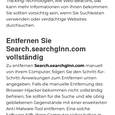
Tracking-Technologien, wie Web-Beacons, das
kann mehr Informationen von Ihnen bekommen.
Sie sollten vorsichtig sein, wenn Sie Suchleisten
verwenden oder verdächtige Websites
durchsuchen.
Entfernen Sie
Search.searchglnn.com
vollständig
Herunterladen
Malware Removal Tool
Zu entfernen
Search.searchglnn.com
manuell
von Ihrem Computer, folgen Sie den Schritt-für-
Schritt-Anweisungen zum Entfernen unten
angegeben. Falls die manuelle Entfernung des
Browser-Hijacker bekommen nicht vollständig
befreien, Sie sollten für die Suche und alle übrig
gebliebenen Gegenstände mit einer erweiterten
Anti-Malware-Tool entfernen. Eine solche
Software hilft, Ihren Computer sicher halten in