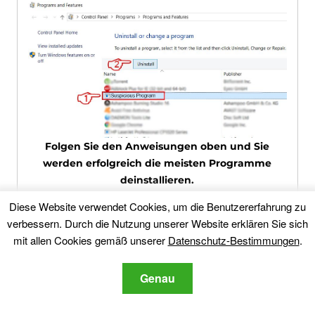
Folgen Sie den Anweisungen oben und Sie
werden erfolgreich die meisten Programme
deinstallieren.
Diese Website verwendet Cookies, um die Benutzererfahrung zu
verbessern. Durch die Nutzung unserer Website erklären Sie sich
Schritt 4: Bereinigen Sie alle Register,
mit allen Cookies gemäß unserer
Datenschutz-Bestimmungen
.
Created by Search.searchglnn.com on
Your PC
.
Genau
Die in der Regel gezielt Register von
Windows-Rechnern sind die folgenden: