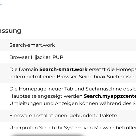
t
assung
Search-smart.work
Browser Hijacker, PUP
Die Domain
Search-smart.work
ersetzt die Homepa
jedem betroffenen Browser. Seine hoax Suchmaschi
Die Homepage, neuer Tab und Suchmaschine des be
Hauptseite angezeigt werden
Search.myappzcent
Umleitungen und Anzeigen können während des Sur
Download
Spy Hunter
Freeware-Installationen, gebündelte Pakete
Überprüfen Sie, ob Ihr System von Malware betroffen