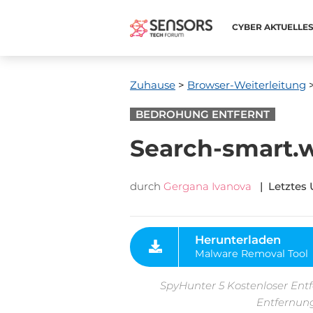
CYBER ​​AKTUELLE
Zuhause
>
Browser-Weiterleitung
>
BEDROHUNG ENTFERNT
Search-smart.
durch
Gergana Ivanova
| Letztes 
Herunterladen
Malware Removal Tool
SpyHunter 5 Kostenloser Entf
Entfernung