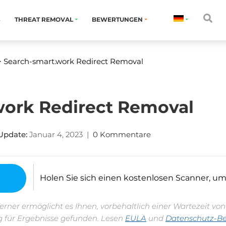
S
THREAT REMOVAL
BEWERTUNGEN
 Search-smart.work Redirect Removal
work Redirect Removal
Update:
Januar 4, 2023
|
0 Kommentare
Holen Sie sich einen kostenlosen Scanner, um fe
erner ermöglicht es Ihnen, vorbehaltlich einer Wartezeit vo
 für Ergebnisse gefunden. Lesen
EULA
und
Datenschutz-B