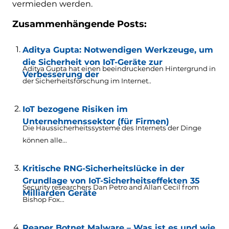
vermieden werden.
Zusammenhängende Posts:
Aditya Gupta: Notwendigen Werkzeuge, um
die Sicherheit von IoT-Geräte zur
Aditya Gupta hat einen beeindruckenden Hintergrund in
Verbesserung der
der Sicherheitsforschung im Internet..
IoT bezogene Risiken im
Unternehmenssektor (für Firmen)
Die Haussicherheitssysteme des Internets der Dinge
können alle...
Kritische RNG-Sicherheitslücke in der
Grundlage von IoT-Sicherheitseffekten 35
Security researchers Dan Petro and Allan Cecil from
Milliarden Geräte
Bishop Fox..
.
Reaper Botnet Malware – Was ist es und wie