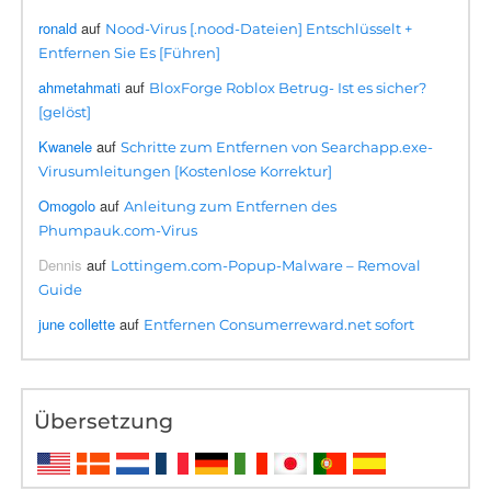
ronald
auf
Nood-Virus [.nood-Dateien] Entschlüsselt +
Entfernen Sie Es [Führen]
ahmetahmati
auf
BloxForge Roblox Betrug- Ist es sicher?
[gelöst]
Kwanele
auf
Schritte zum Entfernen von Searchapp.exe-
Virusumleitungen [Kostenlose Korrektur]
Omogolo
auf
Anleitung zum Entfernen des
Phumpauk.com-Virus
Dennis
auf
Lottingem.com-Popup-Malware – Removal
Guide
june collette
auf
Entfernen Consumerreward.net sofort
Übersetzung