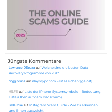
Jüngste Kommentare
Lawrence DSouza
auf
Welche sind die besten Data
Recovery Programme von 2017
doggirlcutie
auf
Playmypc.com – Ist es sicher? [gelöst]
HILFE
auf
Liste der iPhone-Systemsymbole – Bedeutung,
Liste (Oben auf dem Bildschirm)
linda rose
auf
Instagram Scam Guide - Wie zu erkennen
und ihnen ausweicht