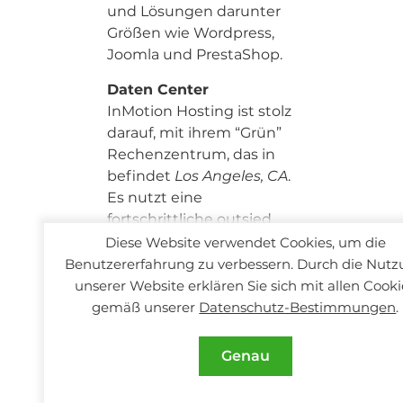
und Lösungen darunter
Größen wie Wordpress,
Joomla und PrestaShop.
Daten Center
InMotion Hosting ist stolz
darauf, mit ihrem “Grün”
Rechenzentrum, das in
befindet
Los Angeles, CA
.
Es nutzt eine
fortschrittliche outsied
Luftkühltechnologie, die
Diese Website verwendet Cookies, um die
Senkung der Kosten
Benutzererfahrung zu verbessern. Durch die Nut
effektiv schneidet sie von
unserer Website erklären Sie sich mit allen Cooki
Betrieb, sowie stark den
gemäß unserer
Datenschutz-Bestimmungen
.
Kohlenstoff Ausgangs um
mehr als reduzierende 2
Genau
000 Tonnen pro Jahr.