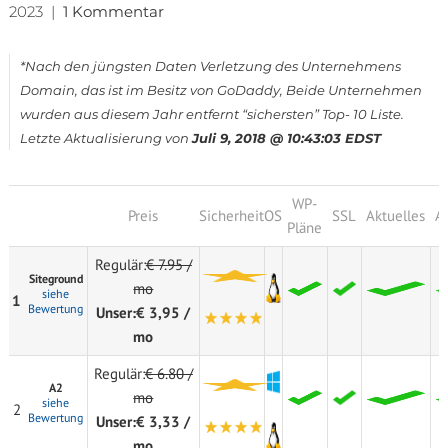
2023
|
1 Kommentar
*Nach den jüngsten Daten Verletzung des Unternehmens
Domain, das ist im Besitz von GoDaddy, Beide Unternehmen
wurden aus diesem Jahr entfernt “sichersten” Top- 10 Liste.
Letzte Aktualisierung von
Juli 9, 2018 @ 10:43:03 EDST
WP-
Preis
Sicherheit
OS
SSL
Aktuelles
An
Pläne
Regulär:
€ 7.95 /
Siteground
mo
siehe
1
Bewertung
Unser:
€ 3,95 /
mo
Regulär:
€ 6.80 /
A2
mo
siehe
2
Bewertung
Unser:
€ 3,33 /
mo