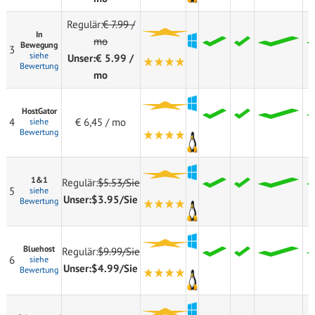
Regulär:
€ 7.99 /
In
mo
Bewegung
3
siehe
Unser:
€ 5.99 /
Bewertung
mo
HostGator
4
€ 6,45 / mo
siehe
Bewertung
1&1
Regulär:
$5.53/Sie
5
siehe
Unser:
$3.95/Sie
Bewertung
Bluehost
Regulär:
$9.99/Sie
6
siehe
Unser:
$4.99/Sie
Bewertung