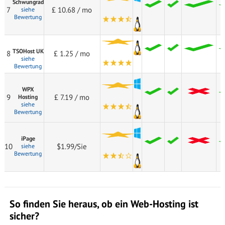
Schwungrad
7
£ 10.68 / mo
siehe
Bewertung
TSOHost UK
8
£ 1.25 / mo
siehe
Bewertung
WPX
9
£ 7.19 / mo
Hosting
siehe
Bewertung
iPage
10
$1.99/Sie
siehe
Bewertung
So finden Sie heraus, ob ein Web-Hosting ist
sicher?