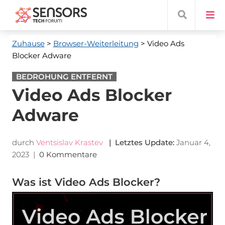
Zuhause
>
Browser-Weiterleitung
> Video Ads
Blocker Adware
BEDROHUNG ENTFERNT
Video Ads Blocker
Adware
durch
Ventsislav Krastev
| Letztes Update:
Januar 4,
2023
|
0 Kommentare
Was ist Video Ads Blocker?