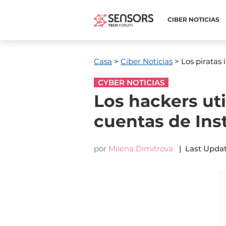
CIBER NOTICIAS
Casa
>
Ciber Noticias
> Los piratas
CYBER NOTICIAS
Los hackers ut
cuentas de In
por
Milena Dimitrova
|
Last Upda