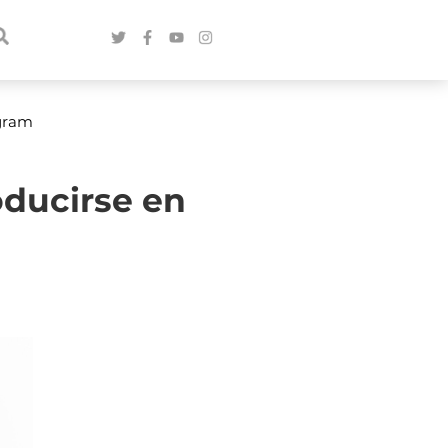
agram
oducirse en