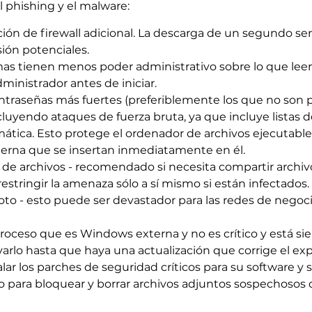
 phishing y el malware:
cción de firewall adicional. La descarga de un segundo se
sión potenciales.
s tienen menos poder administrativo sobre lo que leen 
dministrador antes de iniciar.
ontraseñas más fuertes (preferiblemente los que no son p
luyendo ataques de fuerza bruta, ya que incluye listas d
ática. Esto protege el ordenador de archivos ejecutabl
erna que se insertan inmediatamente en él.
 de archivos - recomendado si necesita compartir archiv
stringir la amenaza sólo a sí mismo si están infectados.
oto - esto puede ser devastador para las redes de nego
proceso que es Windows externa y no es crítico y está si
varlo hasta que haya una actualización que corrige el expl
ar los parches de seguridad críticos para su software y 
eo para bloquear y borrar archivos adjuntos sospechosos