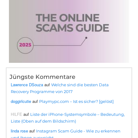
Jüngste Kommentare
Lawrence DSouza
auf
Welche sind die besten Data
Recovery Programme von 2017
doggirlcutie
auf
Playmypc.com – Ist es sicher? [gelöst]
HILFE
auf
Liste der iPhone-Systemsymbole – Bedeutung,
Liste (Oben auf dem Bildschirm)
linda rose
auf
Instagram Scam Guide - Wie zu erkennen
und ihnen ausweicht