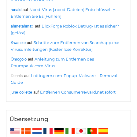
ronald
auf
Nood-Virus [.nood-Dateien] Entschlüsselt +
Entfernen Sie Es [Führen]
ahmetahmati
auf
BloxForge Roblox Betrug- Ist es sicher?
[gelöst]
Kwanele
auf
Schritte zum Entfernen von Searchapp.exe-
Virusumleitungen [Kostenlose Korrektur]
Omogolo
auf
Anleitung zum Entfernen des
Phumpauk.com-Virus
Dennis
auf
Lottingem.com-Popup-Malware – Removal
Guide
june collette
auf
Entfernen Consumerreward.net sofort
Übersetzung