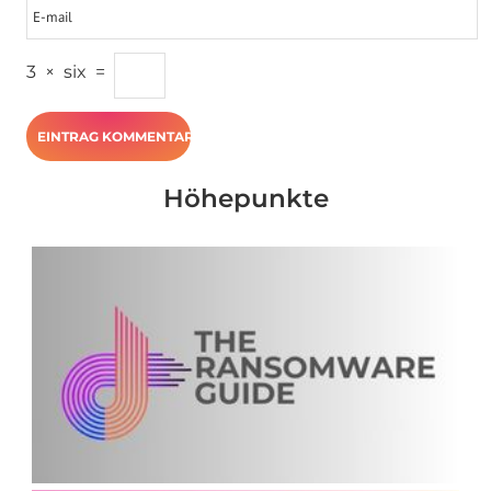
3
×
six
=
Höhepunkte