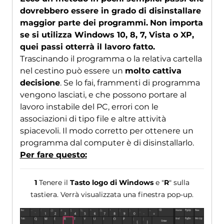
dovrebbero essere in grado di disinstallare
maggior parte dei programmi.
Non importa
se si utilizza Windows 10, 8, 7, Vista o XP,
quei passi otterrà il lavoro fatto.
Trascinando il programma o la relativa cartella
nel cestino può essere un
molto cattiva
decisione
. Se lo fai, frammenti di programma
vengono lasciati, e che possono portare al
lavoro instabile del PC, errori con le
associazioni di tipo file e altre attività
spiacevoli. Il modo corretto per ottenere un
programma dal computer è di disinstallarlo.
Per fare questo:
1
Tenere il
Tasto logo di Windows
e "
R
" sulla
tastiera. Verrà visualizzata una finestra pop-up.