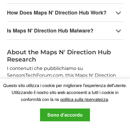
How Does Maps N' Direction Hub Work
?
Is Maps N' Direction Hub Malware
?
About the Maps N' Direction Hub
Research
I contenuti che pubblichiamo su
SensorsTechForum.com,
this Maps N' Direction
Hub how-to removal guide included
, è il risultato
Questo sito utilizza i cookie per migliorare l'esperienza dell'utente.
di ricerche approfondite, duro lavoro e la
Utilizzando il nostro sito web acconsenti a tutti i cookie in
dedizione del nostro team per aiutarti a
conformità con la ns
politica sulla riservatezza
.
rimuovere lo specifico, problema relativo
all'adware, e ripristinare il browser e il sistema
Sono d'accordo
informatico.