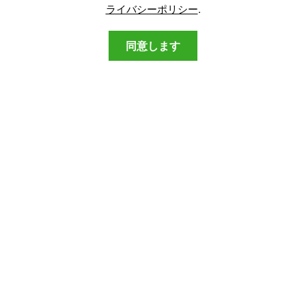
ソフトウェアレビュー
ライバシーポリシー
.
ビデオ
フォーラム
同意します
もっと
私たちに関しては
プライバシーポリシー
お問い合わせ
乞うご期待
最新のサイバーセキュリティおよび技術関連のニュースに関
するニュースレターを購読する.
プライバシーポリシー
SensorsTechForumに同意します