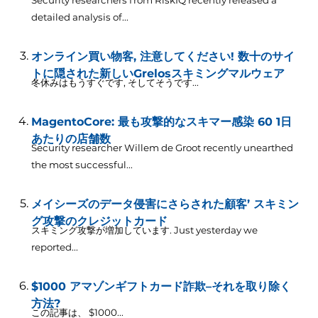
Security researchers from RiskIQ recently released a
detailed analysis of..
.
オンライン買い物客, 注意してください! 数十のサイ
トに隠された新しいGrelosスキミングマルウェア
冬休みはもうすぐです, そしてそうです...
MagentoCore: 最も攻撃的なスキマー感染 60 1日
あたりの店舗数
Security researcher Willem de Groot recently unearthed
the most successful..
.
メイシーズのデータ侵害にさらされた顧客’ スキミン
グ攻撃のクレジットカード
スキミング攻撃が増加しています.
Just yesterday we
reported..
.
$1000 アマゾンギフトカード詐欺–それを取り除く
方法?
この記事は、 $1000...