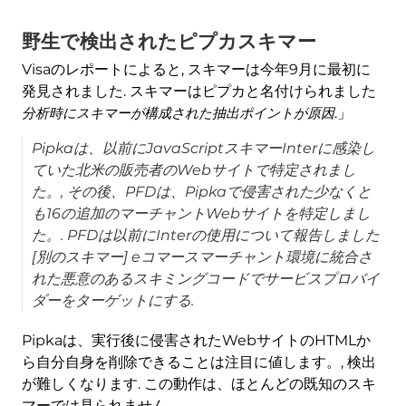
野生で検出されたピプカスキマー
Visaのレポートによると, スキマーは今年9月に最初に
発見されました. スキマーはピプカと名付けられました
分析時にスキマーが構成された抽出ポイントが原因
.」
Pipkaは、以前にJavaScriptスキマーInterに感染し
ていた北米の販売者のWebサイトで特定されまし
た。, その後、PFDは、Pipkaで侵害された少なくと
も16の追加のマーチャントWebサイトを特定しまし
た。. PFDは以前にInterの使用について報告しました
[別のスキマー] eコマースマーチャント環境に統合さ
れた悪意のあるスキミングコードでサービスプロバイ
ダーをターゲットにする.
Pipkaは、実行後に侵害されたWebサイトのHTMLか
ら自分自身を削除できることは注目に値します。, 検出
が難しくなります. この動作は、ほとんどの既知のスキ
マーでは見られません.