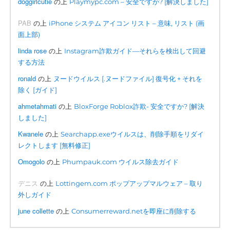
doggirlcutie
の上
Playmypc.com – 安全ですか? [解決しました]
PAB
の上
iPhone システム アイコン リスト – 意味, リスト (画
面上部)
linda rose
の上
Instagram詐欺ガイド—それらを検出して回避
する方法
ronald
の上
ヌードウイルス [.ヌードファイル] 復号化 + それを
除く [ガイド]
ahmetahmati
の上
BloxForge Roblox詐欺- 安全ですか? [解決
しました]
Kwanele
の上
Searchapp.exeウイルスは、削除手順をリダイ
レクトします [無料修正]
Omogolo
の上
Phumpauk.com ウイルス除去ガイド
デニス
の上
Lottingem.com ポップアップマルウェア – 取り
外しガイド
june collette
の上
Consumerreward.netを即座に削除する