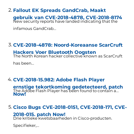
Fallout EK Spreads GandCrab, Maakt
gebruik van CVE-2018-4878, CVE-2018-8174
New security reports have landed indicating that the
infamous GandCrab..
.
CVE-2018-4878: Noord-Koreaanse ScarCruft
Hackers Voer Bluetooth Oogsten
The North Korean hacker collective known as ScarCruft
has been..
.
CVE-2018-15.982: Adobe Flash Player
ernstige tekortkoming gedetecteerd, patch
The Adobe Flash Player has been found to contain a..
.
Now!
Cisco Bugs CVE-2018-0151, CVE-2018-171, CVE-
2018-015. patch Now!
Drie kritieke kwetsbaarheden in Cisco-producten.
Specifieker,...