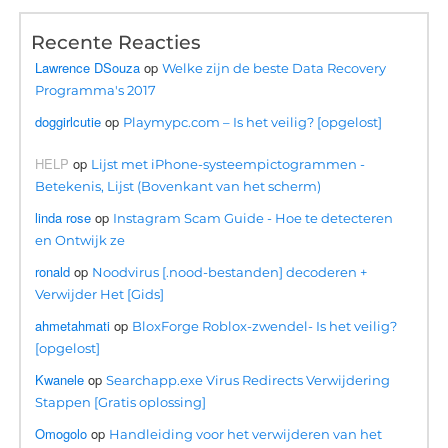
Recente Reacties
Lawrence DSouza
op
Welke zijn de beste Data Recovery
Programma's 2017
doggirlcutie
op
Playmypc.com – Is het veilig? [opgelost]
HELP
op
Lijst met iPhone-systeempictogrammen -
Betekenis, Lijst (Bovenkant van het scherm)
linda rose
op
Instagram Scam Guide - Hoe te detecteren
en Ontwijk ze
ronald
op
Noodvirus [.nood-bestanden] decoderen +
Verwijder Het [Gids]
ahmetahmati
op
BloxForge Roblox-zwendel- Is het veilig?
[opgelost]
Kwanele
op
Searchapp.exe Virus Redirects Verwijdering
Stappen [Gratis oplossing]
Omogolo
op
Handleiding voor het verwijderen van het