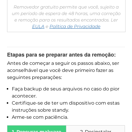
Removedor gratuito permite que você, sujeito a
um período de espera de 48 horas, uma correção
e remoção para os resultados encontrados. Ler
EULA
e
Política de Privacidade
Etapas para se preparar antes da remoção:
Antes de começar a seguir os passos abaixo, ser
aconselhável que você deve primeiro fazer as
seguintes preparações:
Faça backup de seus arquivos no caso do pior
acontecer.
Certifique-se de ter um dispositivo com estas
instruções sobre standy.
Arme-se com paciência.
1. Procurar malware
2. Desinstalar