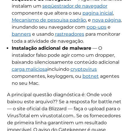
instalam um
seqüestrador de navegador
componente que altera o seu
pagina inicial
,
Mecanismo de pesquisa padrão
, e
nova página
,
inundando seu navegador com
pop-ups
e
banners
e usando
rastreadores
para monitorar
toda a atividade de navegação.
Instalação adicional de malware
— O
instalador falso pode agir como um dropper,
baixando silenciosamente conteúdo adicional
carga maliciosa
incluindo
cryptovirus
componentes, keyloggers, ou
botnet
agentes
no seu Mac.
A principal questão diagnóstica é: Onde você
baixou este arquivo?? Se a resposta for battle.net
— o site oficial da Blizzard — faça o upload para o
VirusTotal em virustotal.com.. Se os fornecedores
de primeira linha garantirem um resultado
impecável, O aviso do Gatekeeper é quase