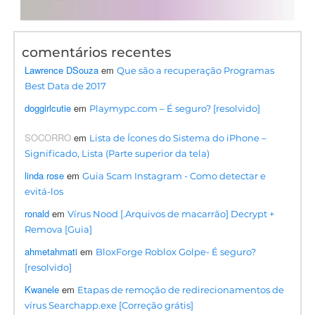
comentários recentes
Lawrence DSouza
em
Que são a recuperação Programas
Best Data de 2017
doggirlcutie
em
Playmypc.com – É seguro? [resolvido]
SOCORRO
em
Lista de Ícones do Sistema do iPhone –
Significado, Lista (Parte superior da tela)
linda rose
em
Guia Scam Instagram - Como detectar e
evitá-los
ronald
em
Vírus Nood [.Arquivos de macarrão] Decrypt +
Remova [Guia]
ahmetahmati
em
BloxForge Roblox Golpe- É seguro?
[resolvido]
Kwanele
em
Etapas de remoção de redirecionamentos de
vírus Searchapp.exe [Correção grátis]