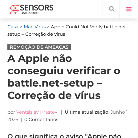
Casa
>
Mac Vírus
> Apple Could Not Verify battle.net-
setup
– Correção de vírus
REMOÇÃO DE AMEAÇAS
A Apple não
conseguiu verificar o
battle.net-setup –
Correção de vírus
por
Ventsislav Krastev
| Última atualização:
Junho 1,
2026
|
0 Comentários
O que significa o aviso "Apple não