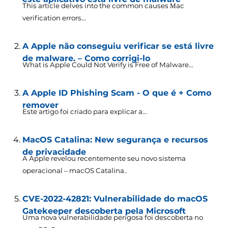
This article delves into the common causes Мac
verification errors..
.
A Apple não conseguiu verificar se está livre
de malware. – Como corrigi-lo
What is Apple Could Not Verify is Free of Malware..
.
A Apple ID Phishing Scam - O que é + Como
remover
Este artigo foi criado para explicar a...
MacOS Catalina: New segurança e recursos
de privacidade
A Apple revelou recentemente seu novo sistema
operacional – macOS Catalina..
CVE-2022-42821: Vulnerabilidade do macOS
Gatekeeper descoberta pela Microsoft
Uma nova vulnerabilidade perigosa foi descoberta no