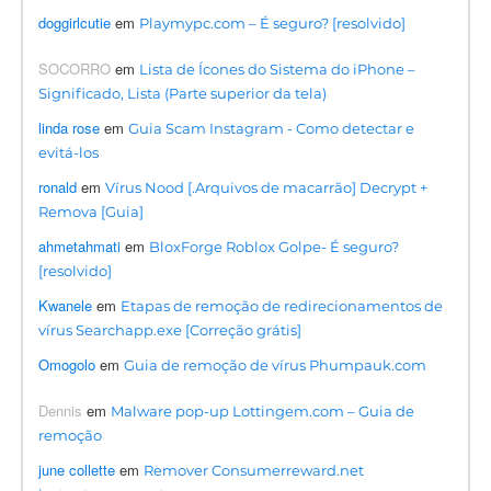
doggirlcutie
em
Playmypc.com – É seguro? [resolvido]
SOCORRO
em
Lista de Ícones do Sistema do iPhone –
Significado, Lista (Parte superior da tela)
linda rose
em
Guia Scam Instagram - Como detectar e
evitá-los
ronald
em
Vírus Nood [.Arquivos de macarrão] Decrypt +
Remova [Guia]
ahmetahmati
em
BloxForge Roblox Golpe- É seguro?
[resolvido]
Kwanele
em
Etapas de remoção de redirecionamentos de
vírus Searchapp.exe [Correção grátis]
Omogolo
em
Guia de remoção de vírus Phumpauk.com
Dennis
em
Malware pop-up Lottingem.com – Guia de
remoção
june collette
em
Remover Consumerreward.net