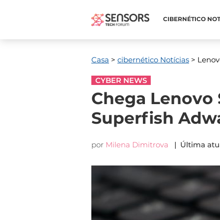
CIBERNÉTICO NOT
Casa
>
cibernético Notícias
> Lenov
CYBER NEWS
Chega Lenovo $
Superfish Adw
por
Milena Dimitrova
| Última atu