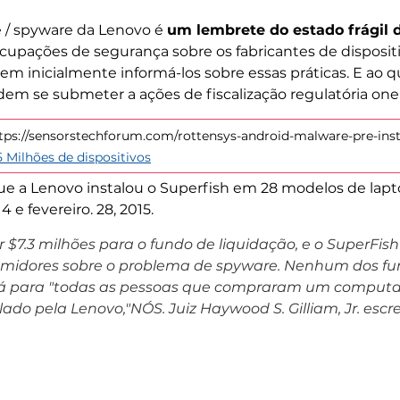
e / spyware da Lenovo é
um lembrete do estado frágil 
ocupações de segurança sobre os fabricantes de dispositiv
sem inicialmente informá-los sobre essas práticas. E ao 
m se submeter a ações de fiscalização regulatória one
ttps://sensorstechforum.com/rottensys-android-malware-pre-insta
 Milhões de dispositivos
e a Lenovo instalou o Superfish em 28 modelos de lapt
 e fevereiro. 28, 2015.
$7.3 milhões para o fundo de liquidação, e o SuperFish
midores sobre o problema de spyware. Nenhum dos fun
, irá para "todas as pessoas que compraram um comput
alado pela Lenovo,"NÓS. Juiz Haywood S. Gilliam, Jr. es