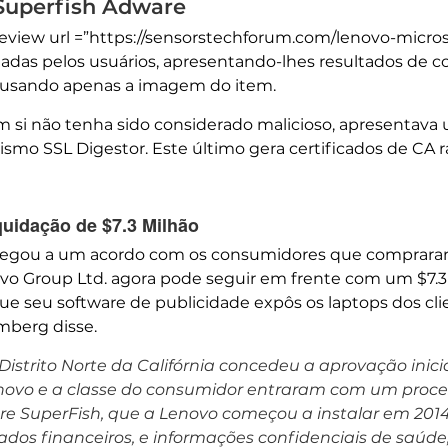
 Superfish Adware
review url =”https://sensorstechforum.com/lenovo-micros
itadas pelos usuários, apresentando-lhes resultados de c
 usando apenas a imagem do item.
m si não tenha sido considerado malicioso, apresentava
mo SSL Digestor. Este último gera certificados de CA ra
uidação de $7.3 Milhão
chegou a um acordo com os consumidores que comprar
vo Group Ltd. agora pode seguir em frente com um $7.3
ue seu software de publicidade expôs os laptops dos cl
mberg disse.
 Distrito Norte da Califórnia concedeu a aprovação inic
ovo e a classe do consumidor entraram com um proces
re SuperFish, que a Lenovo começou a instalar em 201
dados financeiros, e informações confidenciais de saúde, 