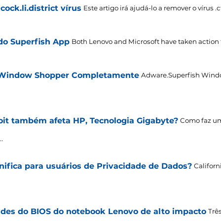
ock.li.district vírus
Este artigo irá ajudá-lo a remover o vírus .ctr
 do Superfish App
Both Lenovo and Microsoft have taken action 
 Window Shopper Completamente
Adware.Superfish Windo
it também afeta HP, Tecnologia Gigabyte?
Como faz um
.
ifica para usuários de Privacidade de Dados?
Californ
ades do BIOS do notebook Lenovo de alto impacto
Trê