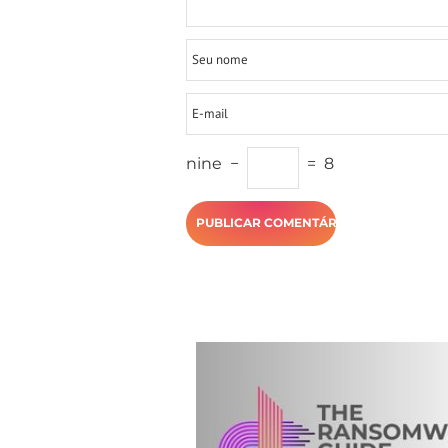
nine
−
=
8