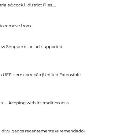
lalt@cock.li.district Files....
to remove from..
.
w Shopper is an ad-supported
 UEFI sem correção (Unified Extensible
ia — keeping with its tradition as a
s divulgados recentemente (e remendado),