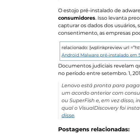
O estojo pré-instalado de adwar
consumidores
. Isso levanta pre
capturar os dados dos usuários, 
consentimento, as empresas pode
relacionado: [wplinkpreview url =”h
Android Malware pré-instalado em 5
Documentos judiciais revelam qu
no período entre setembro. 1, 2014
Lenovo está pronta para pagar 
um acordo anterior com consu
ou SuperFish e, em vez disso
qual o VisualDiscovery foi inst
disse
.
Postagens relacionadas: