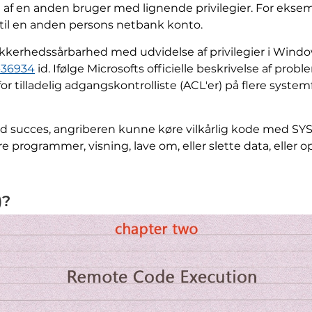
 ​​en anden bruger med lignende privilegier. For eksem
g til en anden persons netbank konto.
sikkerhedssårbarhed med udvidelse af privilegier i Windo
-36934
id. Ifølge Microsofts officielle beskrivelse af probl
t for tilladelig adgangskontrolliste (ACL'er) på flere syste
 succes, angriberen kunne køre vilkårlig kode med SYS
e programmer, visning, lave om, eller slette data, eller
)?