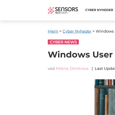
CYBER ​​NYHEDER
Hjem
>
Cyber ​​Nyheder
> Windows U
CYBER NEWS
Windows User S
ved
Milena Dimitrova
|
Last Upda