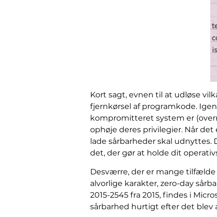
Kort sagt, evnen til at udløse v
fjernkørsel af programkode. Igen
kompromitteret system er (overra
ophøje deres privilegier. Når de
lade sårbarheder skal udnyttes. 
det, der gør at holde dit operat
Desværre, der er mange tilfælde a
alvorlige karakter, zero-day sårb
2015-2545 fra 2015, findes i Micr
sårbarhed hurtigt efter det blev a