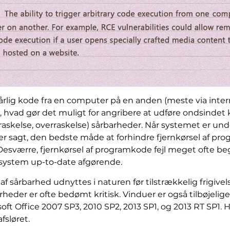
ilkårlig kode fra en computer på en anden (meste via inte
, hvad gør det muligt for angribere at udføre ondsindet 
skelse, overraskelse) sårbarheder. Når systemet er unde
t er sagt, den bedste måde at forhindre fjernkørsel af pr
Desværre, fjernkørsel af programkode fejl meget ofte beg
ivsystem up-to-date afgørende.
f sårbarhed udnyttes i naturen før tilstrækkelig frigivels
arheder er ofte bedømt kritisk. Vinduer er også tilbøjelige
osoft Office 2007 SP3, 2010 SP2, 2013 SP1, og 2013 RT SP1.
fsløret.