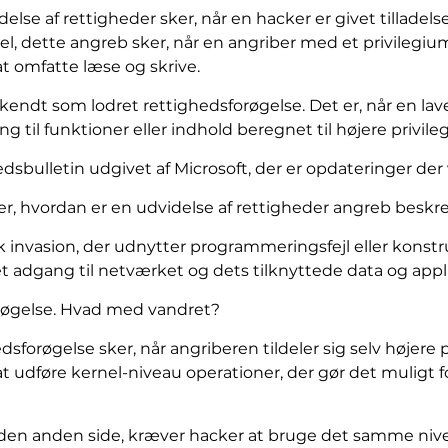
delse af rettigheder sker, når en hacker er givet tilladels
l, dette angreb sker, når en angriber med et privilegium 
at omfatte læse og skrive.
kendt som lodret rettighedsforøgelse. Det er, når en lave
 til funktioner eller indhold beregnet til højere privile
sbulletin udgivet af Microsoft, der er opdateringer der 
er, hvordan er en udvidelse af rettigheder angreb beskr
invasion, der udnytter programmeringsfejl eller konstruk
et adgang til netværket og dets tilknyttede data og appl
orøgelse. Hvad med vandret?
dsforøgelse sker, når angriberen tildeler sig selv højere
t udføre kernel-niveau operationer, der gør det muligt f
den anden side, kræver hacker at bruge det samme niveau