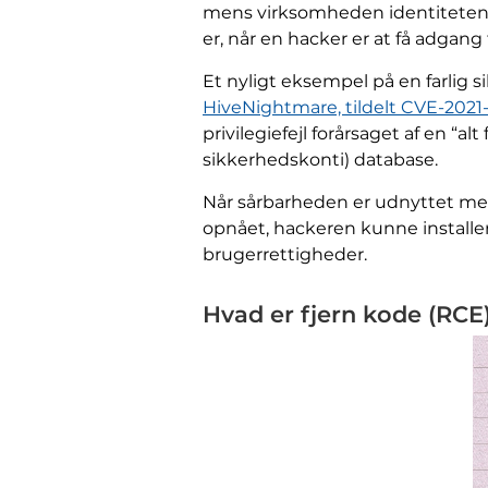
mens virksomheden identiteten af
er, når en hacker er at få adgan
Et nyligt eksempel på en farlig 
HiveNightmare, tildelt CVE-2021
privilegiefejl forårsaget af en “al
sikkerhedskonti) database.
Når sårbarheden er udnyttet med
opnået, hackeren kunne installer
brugerrettigheder.
Hvad er fjern kode (RCE