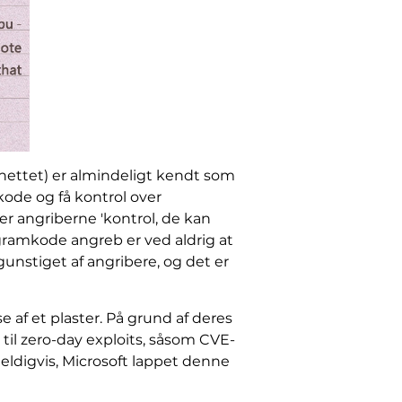
rnettet) er almindeligt kendt som
kode og få kontrol over
r angriberne 'kontrol, de kan
ogramkode angreb er ved aldrig at
unstiget af angribere, og det er
e af et plaster. På grund af deres
 til zero-day exploits, såsom CVE-
 Heldigvis, Microsoft lappet denne