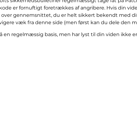
fts sikkerhedsbulletiner regelmæssigt tage fat på Patch t
nkode er fornuftigt foretrækkes af angribere. Hvis din v
er over gennemsnittet, du er helt sikkert bekendt med di
avigere væk fra denne side (men først kan du dele den
 en regelmæssig basis, men har lyst til din viden ikke e