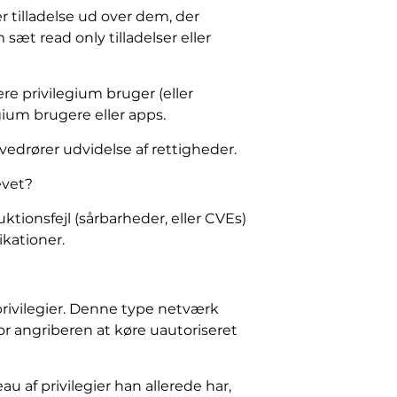
er tilladelse ud over dem, der
sæt read only tilladelser eller
re privilegium bruger (eller
gium brugere eller apps.
vedrører udvidelse af rettigheder.
evet?
tionsfejl (sårbarheder, eller CVEs)
ikationer.
 privilegier. Denne type netværk
or angriberen at køre uautoriseret
 af privilegier han allerede har,