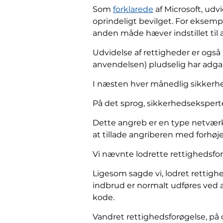
Som
forklarede
af Microsoft, udvi
oprindeligt bevilget. For eksempe
anden måde hæver indstillet til 
Udvidelse af rettigheder er også 
anvendelsen) pludselig har adgang
I næsten hver månedlig sikkerhed
På det sprog, sikkerhedsekspert
Dette angreb er en type netværk 
at tillade angriberen med forhøj
Vi nævnte lodrette rettighedsf
Ligesom sagde vi, lodret rettighe
indbrud er normalt udføres ved a
kode.
Vandret rettighedsforøgelse, på 