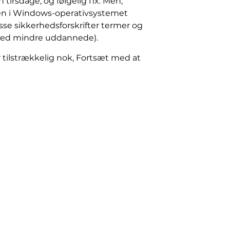
irsdage, og følgelig fix. Men,
iden i Windows-operativsystemet
sse sikkerhedsforskrifter termer og
 med mindre uddannede).
r tilstrækkelig nok, Fortsæt med at