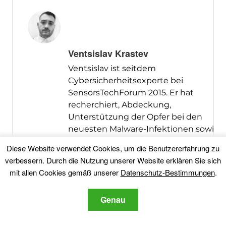
Ventsislav Krastev
Ventsislav ist seitdem
Cybersicherheitsexperte bei
SensorsTechForum 2015. Er hat
recherchiert, Abdeckung,
Unterstützung der Opfer bei den
neuesten Malware-Infektionen sowie
beim Testen und Überprüfen von
Diese Website verwendet Cookies, um die Benutzererfahrung zu
Software und den neuesten
verbessern. Durch die Nutzung unserer Website erklären Sie sich
technischen Entwicklungen.
mit allen Cookies gemäß unserer
Datenschutz-Bestimmungen
.
Nachdem auch graduierte-Marketing,
Ventsislav hat auch eine Leidenschaft
Genau
für das Erlernen neuer Veränderungen
und Innovationen in der
Cybersicherheit, die zu