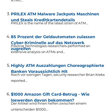
ATMii..
.
PRILEX ATM Malware Jackpots Maschinen
und Steals Kreditkartendetails
PRILEX is the name of the latest strain of ATM..
.
85 Prozent der Geldautomaten zulassen
Cyber-Kriminelle auf das Netzwerk
Positive Technologies researchers performed an
zugreifen
extensive analysis on ATMs and..
.
Highly ATM Auszahlungen Choreographierte
Banken Voraussichtlich Hit
Noch vor wenigen Tagen,
security researcher Brian Krebs
reported..
.
$1000 Amazon Gift Card-Betrug - Wie
loswerden davon bekommen?
Der Artikel wird Ihnen helfen zwischen einem
unterscheiden $1000...