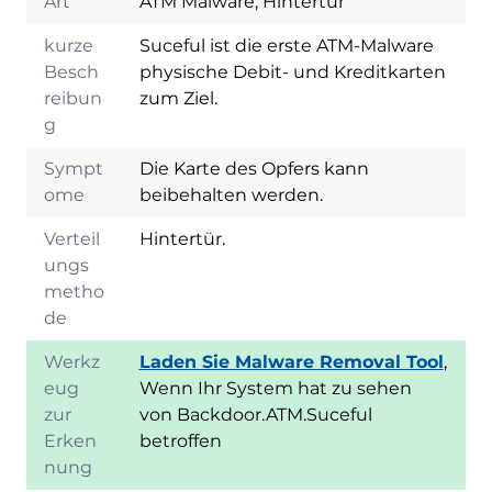
Art
ATM Malware, Hintertür
kurze
Suceful ist die erste ATM-Malware
Besch
physische Debit- und Kreditkarten
reibun
zum Ziel.
g
Sympt
Die Karte des Opfers kann
ome
beibehalten werden.
Verteil
Hintertür.
ungs
metho
de
Werkz
Laden Sie Malware Removal Tool
,
eug
Wenn Ihr System hat zu sehen
zur
von Backdoor.ATM.Suceful
Erken
betroffen
nung