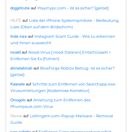
doggirlcutie
auf
Playmypc.com – Ist es sicher? [gelöst]
HILFE
auf
Liste der iPhone-Systemsymbole – Bedeutung,
Liste (Oben auf dem Bildschirm)
linda rose
auf
Instagram Scam Guide - Wie zu erkennen
und ihnen ausweicht
ronald
auf
Nood-Virus [.nood-Dateien] Entschlüsselt +
Entfernen Sie Es [Führen]
ahmetahmati
auf
BloxForge Roblox Betrug- Ist es sicher?
[gelöst]
Kwanele
auf
Schritte zum Entfernen von Searchapp.exe-
Virusumleitungen [Kostenlose Korrektur]
Omogolo
auf
Anleitung zum Entfernen des
Phumpauk.com-Virus
Dennis
auf
Lottingem.com-Popup-Malware – Removal
Guide
june collette
auf
Entfernen Consumerreward.net sofort