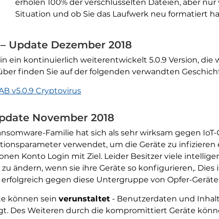
erholen 100% der verschlüsselten Dateien, aber nur
Situation und ob Sie das Laufwerk neu formatiert h
– Update Dezember 2018
 ein kontinuierlich weiterentwickelt 5.0.9 Version, d
über finden Sie auf der folgenden verwandten Geschich
 v5.0.9 Cryptovirus
pdate November 2018
nsomware-Familie hat sich als sehr wirksam gegen IoT-
rationsparameter verwendet, um die Geräte zu infizier
n Konto Login mit Ziel. Leider Besitzer viele intelligen
r zu ändern, wenn sie ihre Geräte so konfigurieren,. Di
 erfolgreich gegen diese Untergruppe von Opfer-Geräte
te können sein
verunstaltet
- Benutzerdaten und Inhal
t. Des Weiteren durch die kompromittiert Geräte kön