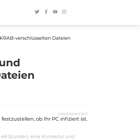
KRAB-verschlüsselten Dateien
 und
Dateien
SONDERANGEBOT
stzustellen, ob Ihr PC infiziert ist.
n 48 Stunden, eine Korrektur und