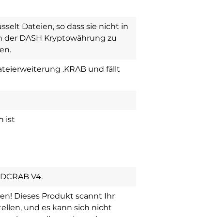
üsselt Dateien, so dass sie nicht in
 in der DASH Kryptowährung zu
en.
teierweiterung .KRAB und fällt
n
 ist
NDCRAB V4.
en! Dieses Produkt scannt Ihr
llen, und es kann sich nicht