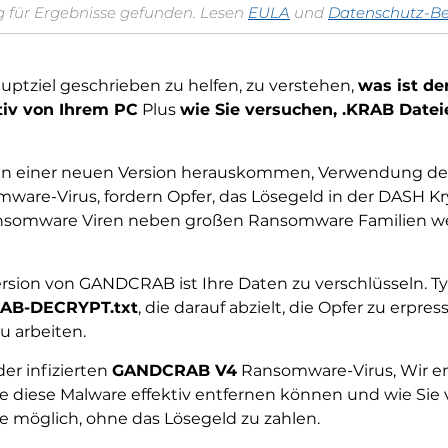
 für Ergebnisse gefunden. Lesen
EULA
und
Datenschutz-B
uptziel geschrieben zu helfen, zu verstehen,
was ist d
tiv von Ihrem PC
Plus
wie Sie versuchen, .KRAB Datei
ch in einer neuen Version herauskommen, Verwendung d
mware-Virus, fordern Opfer, das Lösegeld in der DASH K
nsomware Viren neben großen Ransomware Familien we
rsion von GANDCRAB ist Ihre Daten zu verschlüsseln. Ty
AB-DECRYPT.txt
, die darauf abzielt, die Opfer zu erpr
u arbeiten.
r infizierten
GANDCRAB V4
Ransomware-Virus, Wir em
Sie diese Malware effektiv entfernen können und wie Si
e möglich, ohne das Lösegeld zu zahlen.