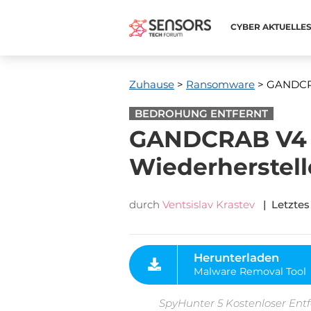
CYBER ​​AKTUELLE
Zuhause
>
Ransomware
> GANDCRA
BEDROHUNG ENTFERNT
GANDCRAB V4 
Wiederherstell
durch
Ventsislav Krastev
| Letztes
Herunterladen
Malware Removal Tool
SpyHunter 5 Kostenloser Entf