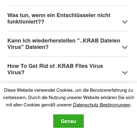
Was tun, wenn ein Entschlüsseler nicht
funktioniert??
Kann ich wiederherstellen "..KRAB Dateien
Virus" Dateien?
How To Get Rid of .KRAB Files Virus
Virus
?
Diese Website verwendet Cookies, um die Benutzererfahrung zu
Kann ich Ransomware den Behörden
melden??
verbessern. Durch die Nutzung unserer Website erklären Sie sich
mit allen Cookies gemäß unserer
Datenschutz-Bestimmungen
.
Können Sie verhindern, dass Ransomware
Genau
Ihre Dateien verschlüsselt??