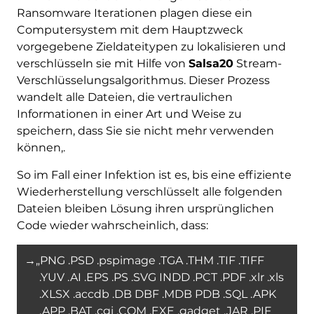
Ransomware Iterationen plagen diese ein
Computersystem mit dem Hauptzweck
vorgegebene Zieldateitypen zu lokalisieren und
verschlüsseln sie mit Hilfe von
Salsa20
Stream-
Verschlüsselungsalgorithmus. Dieser Prozess
wandelt alle Dateien, die vertraulichen
Informationen in einer Art und Weise zu
speichern, dass Sie sie nicht mehr verwenden
können,.
So im Fall einer Infektion ist es, bis eine effiziente
Wiederherstellung verschlüsselt alle folgenden
Dateien bleiben Lösung ihren ursprünglichen
Code wieder wahrscheinlich, dass:
→„PNG .PSD .pspimage .TGA .THM .TIF .TIFF
.YUV .AI .EPS .PS .SVG INDD .PCT .PDF .xlr .xls
.XLSX .accdb .DB DBF .MDB PDB .SQL .APK
.APP .BAT .cgi .COM .EXE .gadget .JAR .PIF