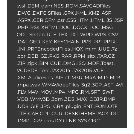
.wsf .DEM .gam NES .ROM .SAVCADFiles
.DWG .DXFGISFiles .GPX .KML .KMZ .ASP
.ASPX .CER CFM .csr .CSS HTM .HTML .JS .JSP
.PHP .RSs .XHTML.DOC .DOCX .LOG .MSG
ODT .Seiten .RTF .TEX .TXT .WPD .WPS .CSV
.DAT .GED .KEY .KEYCHAIN ​​.PPS .PPT PPTX
..INI .PRFEncodedFiles .HQX .mim .UUE .7z
.cbr .DEB .GZ .PKG .RAR .RPM .sitx .TAR.GZ
.ZIP .zipx .BIN .CUE .DMG .ISO .MDF .Toast.
VCDSDF .TAR .TAX2014 .TAX2015 .VCF
.XMLAudioFiles .AIF .iff .M3U .M4A .MID .MP3
.mpa .wav .WMAVideoFiles .3g2 .3GP .ASF .AVI
.FLV M4V .MOV .MP4 .MPG .RM. SRT .SWF
.VOB .WMV3D .3dm .3DS .MAX .OBJR.BMP
.DDS .GIF .JPG ..CRX .plugin .FNT .FON .OTF
.TTF .CAB CPL .CUR .DESKTHEMEPACK .DLL-
.DMP .DRV .icns ICO .LNK .SYS CFG“