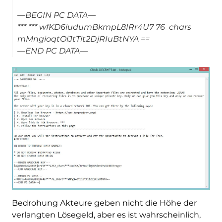
—BEGIN PC DATA—
*** *** wfKD6iudumBkmpL8IRr4U7 76_chars
mMngioqtOiJtTit2DjRIuBtNYA ==
—END PC DATA—
Bedrohung Akteure geben nicht die Höhe der
verlangten Lösegeld, aber es ist wahrscheinlich,