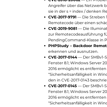
Angreifer über das Netzwerk 
sie in der s = index / denken 
CVE-2017-9791
— Die Streben 1
Remotecode über einen schädl
CVE-2019-9081
— Die Illuminat
zur Remotecodeausführung füh
PendingCommand-Klasse in 
PHPStudy – Backdoor Remot
erkennen und ausnutzen.
CVE-2017-0144
— Der SMBv1-Se
Fenster 8.1; Windows Server 2
2016 ermöglicht es entfernten
“Sicherheitsanfälligkeit in W
den in CVE-2017-0143 beschrie
CVE-2017-0145
— Der SMBv1-Ser
Fenster 8.1; Windows Server 2
2016 ermöglicht es entfernten
“Sicherheitsanfälligkeit in W