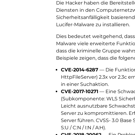
Die Hacker haben die Bereitstell
Diensten in den Computernetzw
Sicherheitsanfälligkeit basierend
Lucifer-Malware zu installieren.
Dies bedeutet weitgehend, dass 
Malware viele erweiterte Funkti
dass die kriminelle Gruppe wahrs
Beispiele zeigen, dass die folgen
CVE-2014-6287
— Die Funktion
HttpFileServer) 2.3x vor 2.3c
in einer Suchaktion.
CVE-2017-10271
— Eine Schwac
(Subkomponente: WLS Sicherheit).
Leicht ausnutzbare Schwachste
Server zu kompromittieren. Er
Server führen. CVSS- 3.0 Base S
S:U / C:N / I:N / A:H).
CVE-2018-20062
— Ein Problem