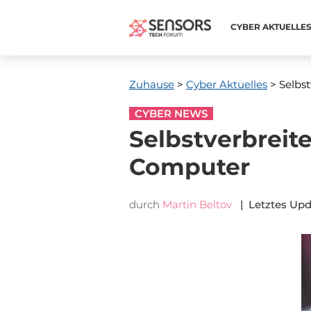
CYBER ​​AKTUELLE
Zuhause
>
Cyber ​​Aktuelles
> Selbs
CYBER NEWS
Selbstverbrei
Computer
durch
Martin Beltov
| Letztes Upd