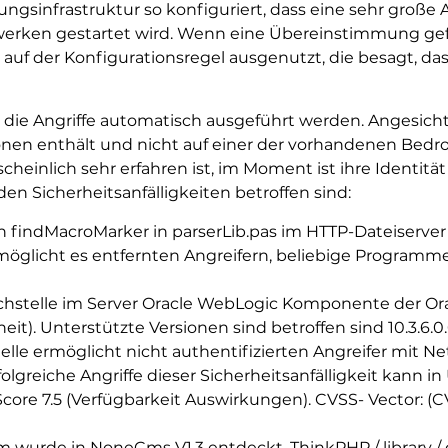
ungsinfrastruktur so konfiguriert, dass eine sehr große 
erken gestartet wird. Wenn eine Übereinstimmung gefu
 auf der Konfigurationsregel ausgenutzt, die besagt, dass
die Angriffe automatisch ausgeführt werden. Angesichts 
onen enthält und nicht auf einer der vorhandenen Bedr
cheinlich sehr erfahren ist, im Moment ist ihre Identität
den Sicherheitsanfälligkeiten betroffen sind:
 findMacroMarker in parserLib.pas im HTTP-Dateiserver 
 ermöglicht es entfernten Angreifern, beliebige Progra
hstelle im Server Oracle WebLogic Komponente der Ora
 Unterstützte Versionen sind betroffen sind 10.3.6.0.0, 12.1
lle ermöglicht nicht authentifizierten Angreifer mit 
folgreiche Angriffe dieser Sicherheitsanfälligkeit kann
core 7.5 (Verfügbarkeit Auswirkungen). CVSS- Vector: (CVS
 wurde in NoneCms V1.3 entdeckt. ThinkPHP / library /