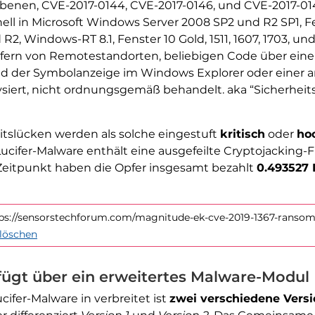
ebenen, CVE-2017-0144, CVE-2017-0146, und CVE-2017-01
l in Microsoft Windows Server 2008 SP2 und R2 SP1, Fens
2, Windows-RT 8.1, Fenster 10 Gold, 1511, 1607, 1703, 
fern von Remotestandorten, beliebigen Code über eine 
nd der Symbolanzeige im Windows Explorer oder einer
iert, nicht ordnungsgemäß behandelt. aka “Sicherheit
eitslücken werden als solche eingestuft
kritisch
oder
ho
ucifer-Malware enthält eine ausgefeilte Cryptojacking-
 Zeitpunkt haben die Opfer insgesamt bezahlt
0.493527
ttps://sensorstechforum.com/magnitude-ek-cve-2019-1367-ransom
löschen
fügt über ein erweitertes Malware-Modul
ucifer-Malware in verbreitet ist
zwei verschiedene Vers