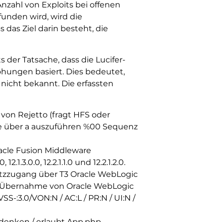
Anzahl von Exploits bei offenen
nden wird, wird die
 das Ziel darin besteht, die
der Tatsache, dass die Lucifer-
ohungen basiert. Dies bedeutet,
 nicht bekannt. Die erfassten
von Rejetto (fragt HFS oder
mme über a auszuführen %00 Sequenz
cle Fusion Middleware
.3.0.0, 12.2.1.1.0 und 12.2.1.2.0.
Netzzugang über T3 Oracle WebLogic
 in Übernahme von Oracle WebLogic
S-:3.0/VON:N / AC:L / PR:N / UI:N /
 denken / erlaubt App.php