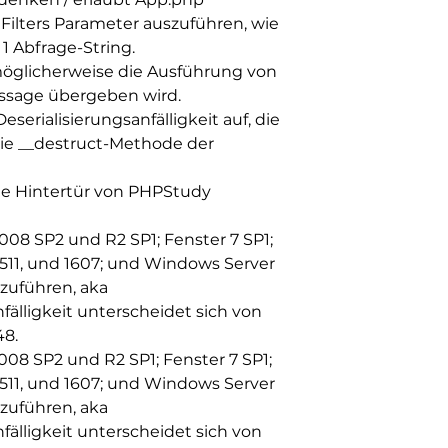
ilters Parameter auszuführen, wie
1 Abfrage-String.
 möglicherweise die Ausführung von
essage übergeben wird.
erialisierungsanfälligkeit auf, die
die __destruct-Methode der
ie Hintertür von PHPStudy
08 SP2 und R2 SP1; Fenster 7 SP1;
1511, und 1607; und Windows Server
szuführen, aka
älligkeit unterscheidet sich von
48.
08 SP2 und R2 SP1; Fenster 7 SP1;
1511, und 1607; und Windows Server
szuführen, aka
älligkeit unterscheidet sich von