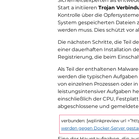
Sicherheitsexperten als entwede
Start a initiieren
Trojan Verbind
Kontrolle über die Opfersysteme
System gespeicherten Dateien zu
werden muss. Dies schützt vor a
Die nächsten Schritte, die Teil 
einer dauerhaften Installation d
Registrierung, die beim Einsch
Als Teil der enthaltenen Malware
werden die typischen Aufgaben a
von einzelnen Prozessen oder in
leistungsintensiver Aufgaben h
einschließlich der CPU, Festpla
abgeschlossene und gemeldete 
verbunden: [wplinkpreview url =”htt
werden gegen Docker-Server gesta
Eine der Hauptaufgaben, die aus