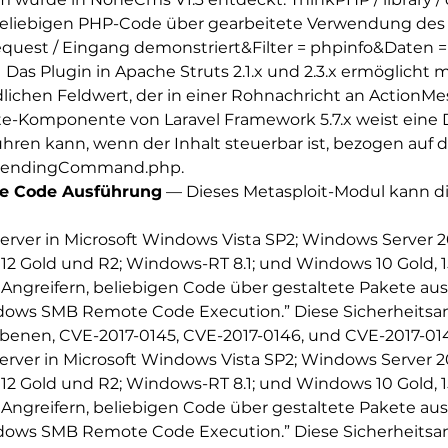
beliebigen PHP-Code über gearbeitete Verwendung des F
Request / Eingang demonstriert&Filter = phpinfo&Daten = 
 Das Plugin in Apache Struts 2.1.x und 2.3.x ermöglicht
ichen Feldwert, der in einer Rohnachricht an ActionM
e-Komponente von Laravel Framework 5.7.x weist eine Des
ren kann, wenn der Inhalt steuerbar ist, bezogen auf 
PendingCommand.php.
e Code Ausführung
— Dieses Metasploit-Modul kann d
rver in Microsoft Windows Vista SP2; Windows Server 20
012 Gold und R2; Windows-RT 8.1; und Windows 10 Gold, 
 Angreifern, beliebigen Code über gestaltete Pakete au
indows SMB Remote Code Execution.” Diese Sicherheitsanf
benen, CVE-2017-0145, CVE-2017-0146, und CVE-2017-01
ver in Microsoft Windows Vista SP2; Windows Server 20
012 Gold und R2; Windows-RT 8.1; und Windows 10 Gold, 
 Angreifern, beliebigen Code über gestaltete Pakete au
indows SMB Remote Code Execution.” Diese Sicherheitsanf