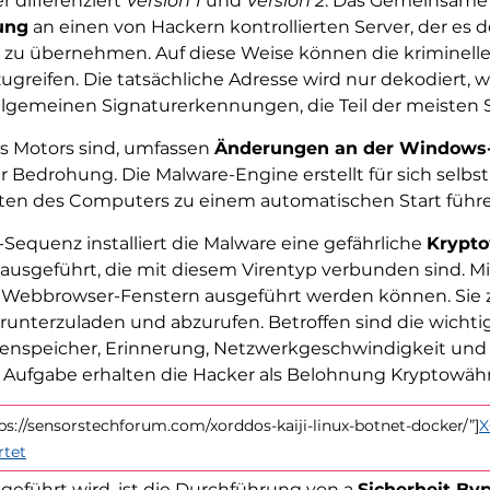
r differenziert
Version 1
und
Version 2
. Das Gemeinsame z
ung
an einen von Hackern kontrollierten Server, der es d
 zu übernehmen. Auf diese Weise können die kriminellen 
greifen. Die tatsächliche Adresse wird nur dekodiert, w
llgemeinen Signaturerkennungen, die Teil der meisten S
des Motors sind, umfassen
Änderungen an der Windows-
er Bedrohung. Die Malware-Engine erstellt für sich selbs
alten des Computers zu einem automatischen Start führ
-Sequenz installiert die Malware eine gefährliche
Krypt
usgeführt, die mit diesem Virentyp verbunden sind. Mine
 Webbrowser-Fenstern ausgeführt werden können. Sie zi
erunterzuladen und abzurufen. Betroffen sind die wic
ttenspeicher, Erinnerung, Netzwerkgeschwindigkeit und d
Aufgabe erhalten die Hacker als Belohnung Kryptowähr
ps://sensorstechforum.com/xorddos-kaiji-linux-botnet-docker/”]
X
rtet
geführt wird, ist die Durchführung von a
Sicherheit By