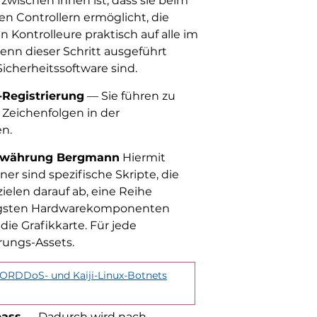
wischen ihnen ist, dass sie beim
en Controllern ermöglicht, die
Kontrolleure praktisch auf alle im
enn dieser Schritt ausgeführt
icherheitssoftware sind.
Registrierung
— Sie führen zu
t Zeichenfolgen in der
en.
owährung Bergmann
Hiermit
r sind spezifische Skripte, die
elen darauf ab, eine Reihe
htigsten Hardwarekomponenten
ie Grafikkarte. Für jede
ungs-Assets.
ORDDoS- und Kaiji-Linux-Botnets
pass
— Dadurch wird nach