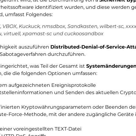
rheitssoftware identifiziert wurden, und diese werden ge
d, umfasst Folgendes:
BOX, Kuckuck, nmsdbox, Sandkasten, wilbert-sc, xxxx
, virtuell, xpamast-sc und cuckoosandbox
ähigkeit auszuführen
Distributed-Denial-of-Service-At
 Sabotageverfahren durchzuführen.
ingerichtet, was Teil der Gesamt ist
Systemänderunge
, die die folgenden Optionen umfassen:
em aufgezeichneten Ereignisprotokolle
stelleninformationen und Senden des aktuellen Crypt
definierten Kryptowährungsparametern oder Beenden de
Brute-Force-Methode, mit der andere zugängliche Gerät
einer voreingestellten TEXT-Datei