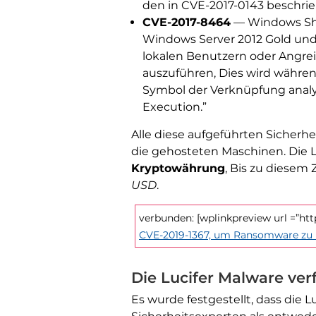
den in CVE-2017-0143 beschri
CVE-2017-8464
— Windows Shel
Windows Server 2012 Gold und R
lokalen Benutzern oder Angrei
auszuführen, Dies wird währe
Symbol der Verknüpfung analys
Execution.”
Alle diese aufgeführten Sicherh
die gehosteten Maschinen. Die L
Kryptowährung
, Bis zu diesem
USD
.
verbunden: [wplinkpreview url =”h
CVE-2019-1367, um Ransomware zu 
Die Lucifer Malware ver
Es wurde festgestellt, dass die L