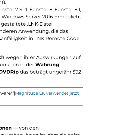
48.
ter 7 SP1, Fenster 8, Fenster 8.1,
und Windows Server 2016 Ermöglicht
gestaltete .LNK-Datei
 anderen Anwendung, die das
sanfälligkeit in LNK Remote Code
ch
wegen ihrer Auswirkungen auf
Funktion in der
Währung
 DVDRip
das beträgt ungefähr
$32
ware/”]
Magnitude EK verwendet jetzt
ionen
— von den