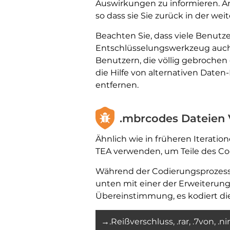
Auswirkungen zu informieren. An
so dass sie Sie zurück in der we
Beachten Sie, dass viele Benut
Entschlüsselungswerkzeug auch na
Benutzern, die völlig gebrochen 
die Hilfe von alternativen Dat
entfernen.
.mbrcodes Dateien V
Ähnlich wie in früheren Iterati
TEA verwenden, um Teile des Cod
Während der Codierungsprozess .
unten mit einer der Erweiterung
Übereinstimmung, es kodiert die
→.Reißverschluss, .rar, .7von, .nimm