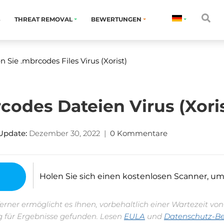
S
THREAT REMOVAL
BEWERTUNGEN
 Sie .mbrcodes Files Virus (Xorist)
codes Dateien Virus (Xoris
Update:
Dezember 30, 2022
|
0 Kommentare
Holen Sie sich einen kostenlosen Scanner, um fe
erner ermöglicht es Ihnen, vorbehaltlich einer Wartezeit vo
 für Ergebnisse gefunden. Lesen
EULA
und
Datenschutz-B