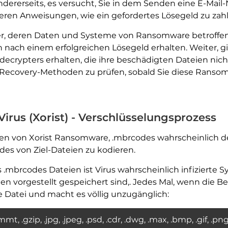
dererseits, es versucht, Sie in dem Senden eine E-Mail
iteren Anweisungen, wie ein gefordertes Lösegeld zu zah
zer, deren Daten und Systeme von Ransomware betroffen
ch einem erfolgreichen Lösegeld erhalten. Weiter, gibt 
decrypters erhalten, die ihre beschädigten Dateien nicht
en-Recovery-Methoden zu prüfen, sobald Sie diese Rans
irus (Xorist) - Verschlüsselungsprozess
onen von Xorist Ransomware, .mbrcodes wahrscheinlich d
es von Ziel-Dateien zu kodieren.
mbrcodes Dateien ist Virus wahrscheinlich infizierte Sy
en vorgestellt gespeichert sind,. Jedes Mal, wenn die 
 Datei und macht es völlig unzugänglich:
t, .gzip, .jpg, .jpeg, .psd, .cdr, .dwg, .max, .bmp, .gif, .png, .