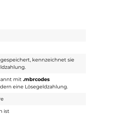
 gespeichert, kennzeichnet sie
ldzahlung.
nannt mit
.mbrcodes
ordern eine Lösegeldzahlung.
re
 ist