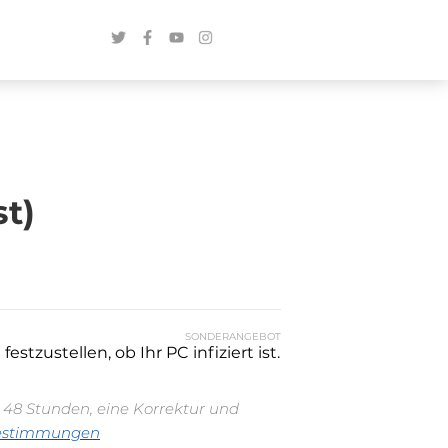
t)
SONDERANGEBOT
stzustellen, ob Ihr PC infiziert ist.
n 48 Stunden, eine Korrektur und
estimmungen