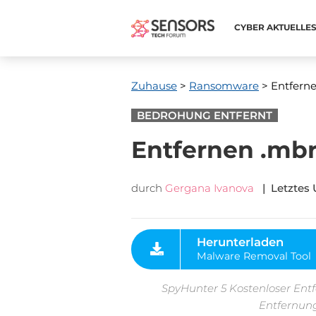
CYBER ​​AKTUELLE
Zuhause
>
Ransomware
> Entfernen
BEDROHUNG ENTFERNT
Entfernen .mbr
durch
Gergana Ivanova
| Letztes 
Herunterladen
Malware Removal Tool
SpyHunter 5 Kostenloser Entf
Entfernung