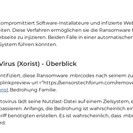
mpromittiert Software-Installateure und infizierte We
ten. Diese Verfahren ermöglichen sie die Ransomware N
ebseite zu injizieren. Beiden Fälle in einer automatis
m System führen könnten.
rus (Xorist) - Überblick
entifiziert, diese Ransomware .mbrcodes nach seinem 
linkpreview url =”https://sensorstechforum.com/remov
rist
Bedrohung Familie.
virus lädt seine Nutzlast-Datei auf einem Zielsystem, e
passieren. Anfangs, die Bedrohung ist wahrscheinlich ei
iff benötigten erstellen. Es ist wahrscheinlich, dass .m
rd: