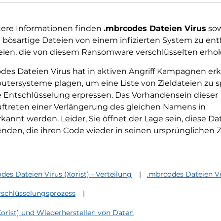
itere Informationen finden
.mbrcodes Dateien Virus
sow
ie bösartige Dateien von einem infizierten System zu en
eien, die von diesem Ransomware verschlüsselten erhol
des Dateien Virus hat in aktiven Angriff Kampagnen er
putersysteme plagen, um eine Liste von Zieldateien zu 
e Entschlüsselung erpressen. Das Vorhandensein dieser
treten einer Verlängerung des gleichen Namens in
nnt werden. Leider, Sie öffnet der Lage sein, diese Da
enden, die ihren Code wieder in seinen ursprünglichen
des Dateien Virus (Xorist) - Verteilung
.mbrcodes Dateien Vir
erschlüsselungsprozess
Xorist) und Wiederherstellen von Daten