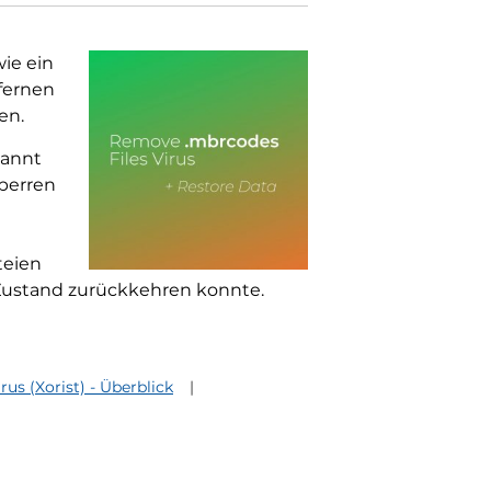
ie ein
tfernen
en.
kannt
sperren
teien
 Zustand zurückkehren konnte.
us (Xorist) - Überblick