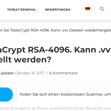
S
THREAT REMOVAL
BEWERTUNGEN
n Sie TeslaCrypt RSA-4096. Kann .vvv Dateien wiederherges
aCrypt RSA-4096. Kann .vv
ellt werden?
Update:
Oktober 16, 2017
|
6 Kommentare
Holen Sie sich einen kostenlosen Scanner, um fe
erner ermöglicht es Ihnen, vorbehaltlich einer Wartezeit vo