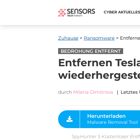
CYBER ​​AKTUELLE
Zuhause
>
Ransomware
> Entferne
BEDROHUNG ENTFERNT
Entfernen Tesl
wiederhergest
durch
Milena Dimitrova
| Letztes 
Herunterladen
Malware Removal Tool
SpyHunter 5 Kostenloser Entf