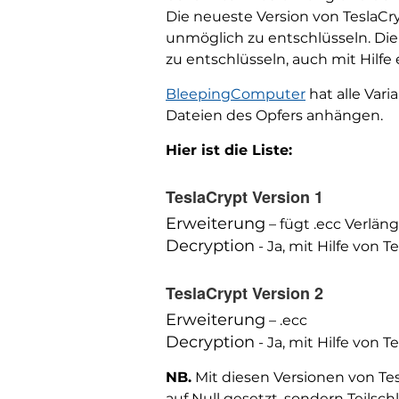
Die neueste Version von TeslaC
unmöglich zu entschlüsseln. Di
zu entschlüsseln, auch mit Hilf
BleepingComputer
hat alle Var
Dateien des Opfers anhängen.
Hier ist die Liste:
TeslaCrypt Version 1
Erweiterung
– fügt .ecc Verlän
Decryption
- Ja, mit Hilfe von 
TeslaCrypt Version 2
Erweiterung
– .ecc
Decryption
- Ja, mit Hilfe von 
NB.
Mit diesen Versionen von Te
auf Null gesetzt, sondern Teilsc