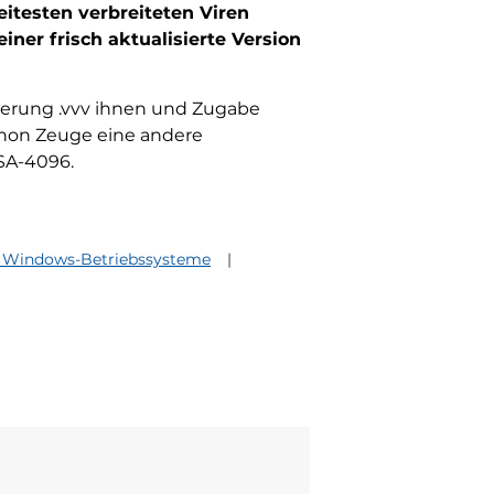
eitesten verbreiteten Viren
ner frisch aktualisierte Version
terung .vvv ihnen und Zugabe
chon Zeuge eine andere
RSA-4096.
e Windows-Betriebssysteme