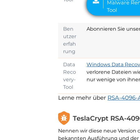
Ben
Abonnieren Sie unse
utzer
erfah
rung
Data
Windows Data Recove
Reco
verlorene Dateien wi
very-
nur wenige von ihnen
Tool
Lerne mehr über
RSA-4096-
TeslaCrypt RSA-409
Nennen wir diese neue Version
bekannten Ausführung und der v