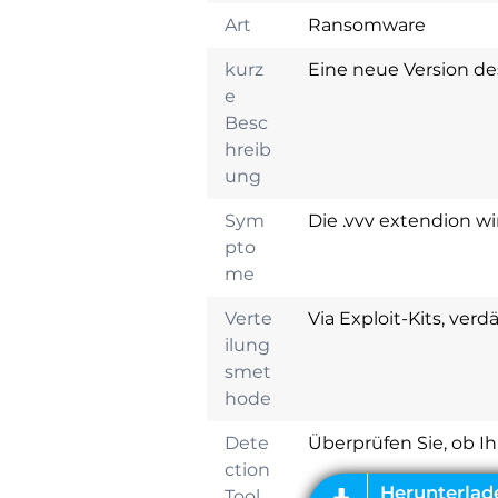
Art
Ransomware
kurz
Eine neue Version de
e
Besc
hreib
ung
Sym
Die .vvv extendion w
pto
me
Herunterladen
Verte
Via Exploit-Kits, verd
Malware Removal
ilung
Tool
smet
hode
Dete
Überprüfen Sie, ob I
ction
Tool