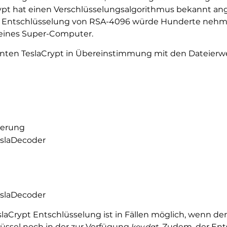
rypt hat einen Verschlüsselungsalgorithmus bekannt 
e Entschlüsselung von RSA-4096 würde Hunderte nehmen
e eines Super-Computer.
ianten TeslaCrypt in Übereinstimmung mit den Dateierwei
gerung
TeslaDecoder
TeslaDecoder
slaCrypt Entschlüsselung ist in Fällen möglich, wenn d
hlüssel noch in der zur Verfügung
key.dat
. Zudem, der En