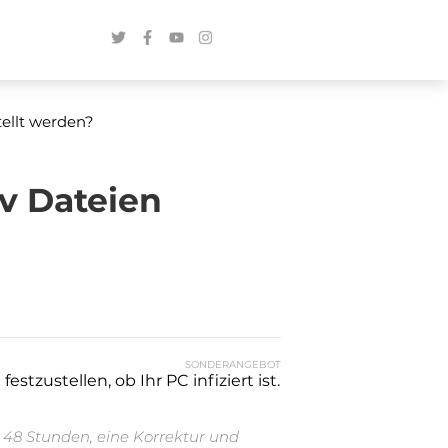
tellt werden?
v Dateien
SONDERANGEBOT
stzustellen, ob Ihr PC infiziert ist.
n 48 Stunden, eine Korrektur und