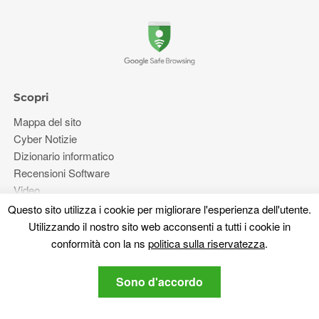
Scopri
Mappa del sito
Cyber ​​Notizie
Dizionario informatico
Recensioni Software
Video
Forum
Questo sito utilizza i cookie per migliorare l'esperienza dell'utente.
Utilizzando il nostro sito web acconsenti a tutti i cookie in
conformità con la ns
politica sulla riservatezza
.
Più
Riguardo a noi
Sono d'accordo
politica sulla riservatezza
Contattaci