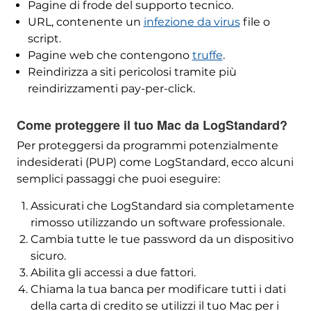
Pagine di frode del supporto tecnico.
URL, contenente un
infezione da virus
file o
script.
Pagine web che contengono
truffe
.
Reindirizza a siti pericolosi tramite più
reindirizzamenti pay-per-click.
Come proteggere il tuo Mac da LogStandard?
Per proteggersi da programmi potenzialmente
indesiderati (PUP) come LogStandard, ecco alcuni
semplici passaggi che puoi eseguire:
Assicurati che LogStandard sia completamente
rimosso utilizzando un software professionale.
Cambia tutte le tue password da un dispositivo
sicuro.
Abilita gli accessi a due fattori.
RIMUOVERE SUBITO (MAC)
con SpyHunter per Mac
Chiama la tua banca per modificare tutti i dati
della carta di credito se utilizzi il tuo Mac per i