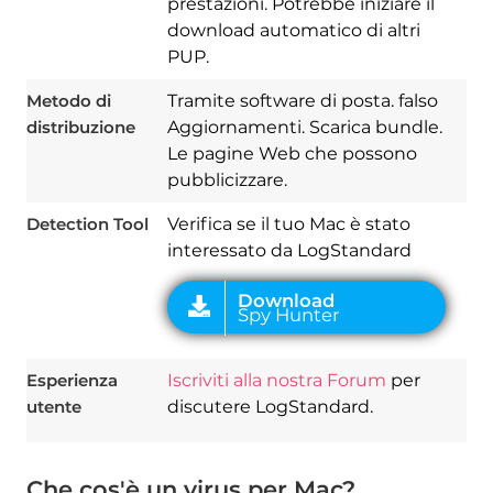
prestazioni. Potrebbe iniziare il
download automatico di altri
PUP.
Download
Metodo di
Tramite software di posta. falso
Spy Hunter
distribuzione
Aggiornamenti. Scarica bundle.
Le pagine Web che possono
pubblicizzare.
Detection Tool
Verifica se il tuo Mac è stato
interessato da LogStandard
Esperienza
Iscriviti alla nostra Forum
per
utente
discutere LogStandard.
Che cos'è un virus per Mac?