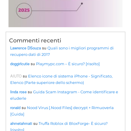
Commenti recenti
Lawrence DSouza
su
Quali sono i migliori programmi di
recupero dati di 2017
doggirlcutie
su
Playmypc.com – È sicuro? [risolto]
AIUTO
su
Elenco icone di sistema iPhone - Significato,
Elenco (Parte superiore dello schermo)
linda rose
su
Guida Scam Instagram - Come identificare e
eluderle
ronald
su
Nood Virus [.Nood Files] decrypt + Rimuoverla
[Guida]
ahmetahmati
su
Truffa Roblox di BloxForge- È sicuro?
[risolto]