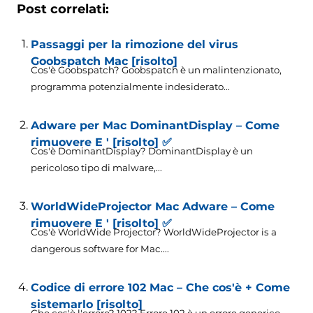
Post correlati:
Passaggi per la rimozione del virus
Goobspatch Mac [risolto]
Cos'è Goobspatch? Goobspatch è un malintenzionato,
programma potenzialmente indesiderato...
Adware per Mac DominantDisplay – Come
rimuovere E ' [risolto] ✅
Cos'è DominantDisplay? DominantDisplay è un
pericoloso tipo di malware,...
WorldWideProjector Mac Adware – Come
rimuovere E ' [risolto] ✅
Cos'è WorldWide Projector?
WorldWideProjector is a
dangerous software for Mac...
.
Codice di errore 102 Mac – Che cos'è + Come
sistemarlo [risolto]
Che cos'è l'errore? 102? Errore 102 è un errore generico...